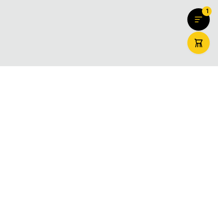
1
ZooMaxi
Вашият доверен онлайн магазин за домашни любимци –
храна, аксесоари и грижа. Доставяме щастие за вашите
любимци в цяла България.