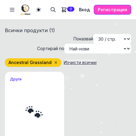
0
Вход
Регистрация
Всички продукти (
1
)
Показвай
Сортирай по
Ancestral Grassland
✕
Изчисти всички
Други
🐾