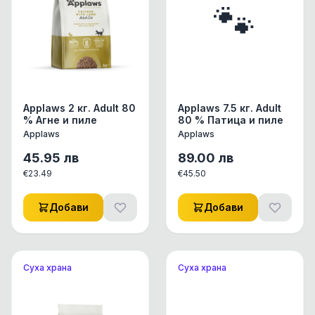
🐾
Applaws 2 кг. Adult 80
Applaws 7.5 кг. Adult
% Агне и пиле
80 % Патица и пиле
Applaws
Applaws
45.95
лв
89.00
лв
€
23.49
€
45.50
Добави
Добави
Суха храна
Суха храна