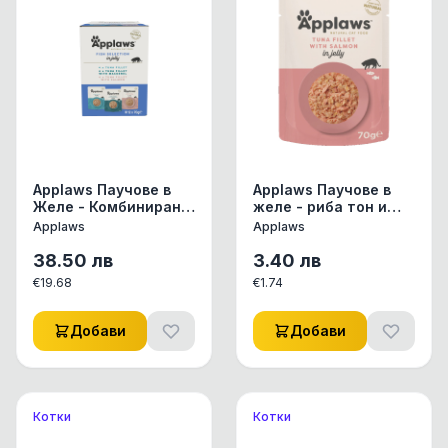
Applaws Паучове в
Applaws Паучове в
Желе - Комбинирани
желе - риба тон и
Риба 12 бр. `
сьомга
Applaws
Applaws
описание
38.50
лв
3.40
лв
€
19.68
€
1.74
Добави
Добави
Котки
Котки