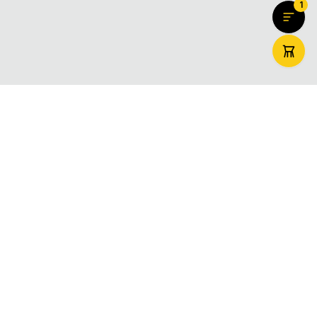
1
ZooMaxi
Вашият доверен онлайн магазин за домашни любимци –
храна, аксесоари и грижа. Доставяме щастие за вашите
любимци в цяла България.