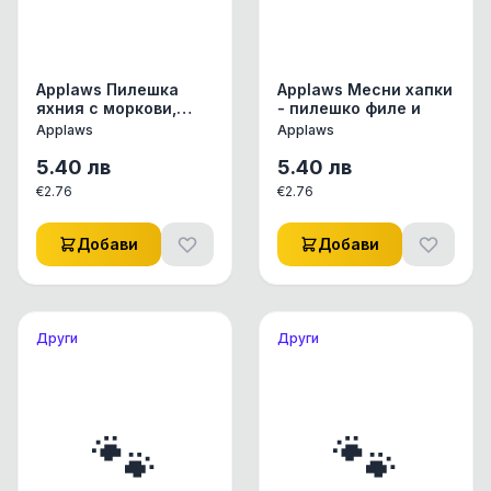
Applaws Пилешка
Applaws Месни хапки
яхния с моркови,
- пилешко филе и
фасул и картофи
Applaws
Applaws
5.40
лв
5.40
лв
€
2.76
€
2.76
Добави
Добави
Други
Други
🐾
🐾