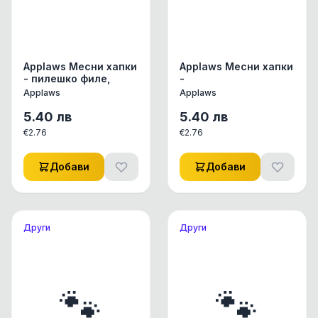
Applaws Месни хапки
Applaws Месни хапки
- пилешко филе,
-
Applaws
Applaws
5.40
лв
5.40
лв
€
2.76
€
2.76
Добави
Добави
Други
Други
🐾
🐾