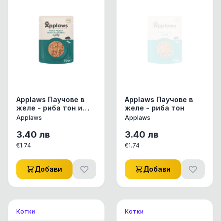
Applaws Паучове в
Applaws Паучове в
желе - риба тон и
желе - риба тон
скумрия
Applaws
Applaws
3.40
лв
3.40
лв
€
1.74
€
1.74
Добави
Добави
Котки
Котки