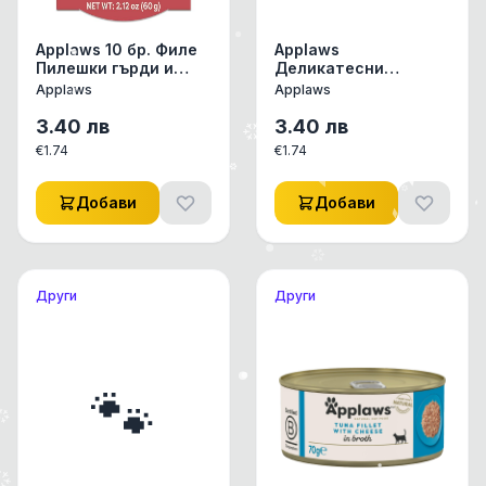
Applaws 10 бр. Филе
Applaws
Пилешки гърди и
Деликатесни
Патица
купички за котки 60
Applaws
Applaws
гр. Филе Пилешки
гърди
3.40
лв
3.40
лв
€
1.74
€
1.74
Добави
Добави
Други
Други
🐾