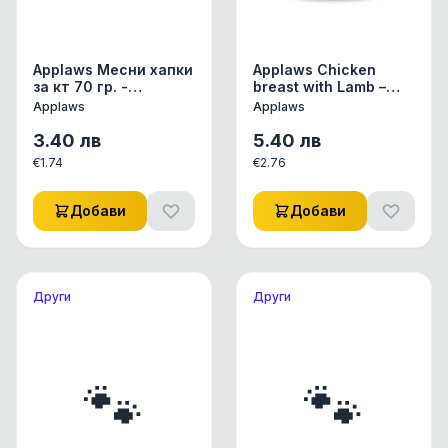
Applaws Месни хапки
Applaws Chicken
за кт 70 гр. -
breast with Lamb –
пилешко филе и
месни хапки агнешка
Applaws
Applaws
яхния с пиле,
моркови, тиквички и
3.40
лв
5.40
лв
батати 156гр
€
1.74
€
2.76
Добави
Добави
Други
Други
🐾
🐾