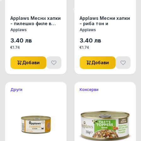
Applaws Месни хапки
Applaws Месни хапки
- пилешко филе в
- риба тон и
желе
Applaws
Applaws
3.40
лв
3.40
лв
€
1.74
€
1.74
Добави
Добави
Други
Консерви