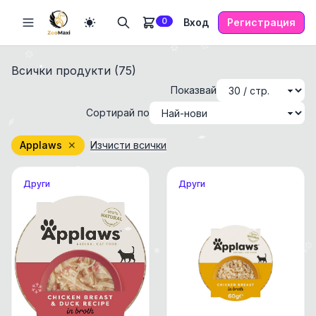
0
Вход
Регистрация
Всички продукти (
75
)
Показвай
Сортирай по
Applaws
✕
Изчисти всички
Други
Други