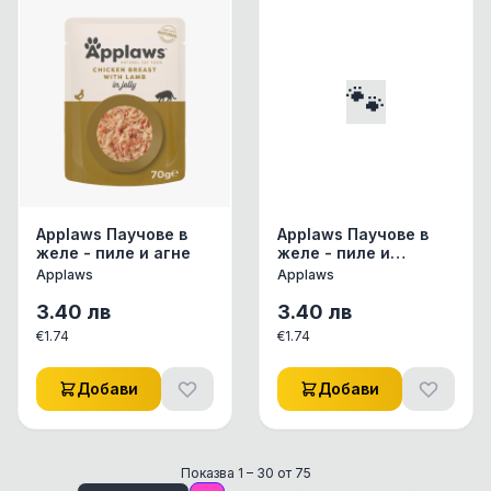
Applaws Паучове в
Applaws Паучове в
желе - пиле и агне
желе - пиле и
телешко
Applaws
Applaws
3.40
лв
3.40
лв
€
1.74
€
1.74
Добави
Добави
Показва
1
–
30
от
75