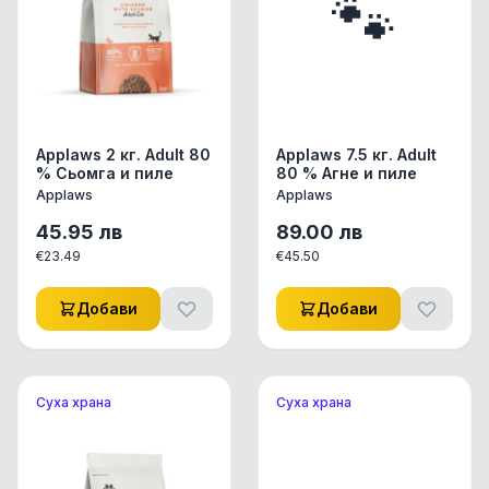
🐾
Applaws 2 кг. Adult 80
Applaws 7.5 кг. Adult
% Сьомга и пиле
80 % Агне и пиле
Applaws
Applaws
45.95
лв
89.00
лв
€
23.49
€
45.50
Добави
Добави
Суха храна
Суха храна