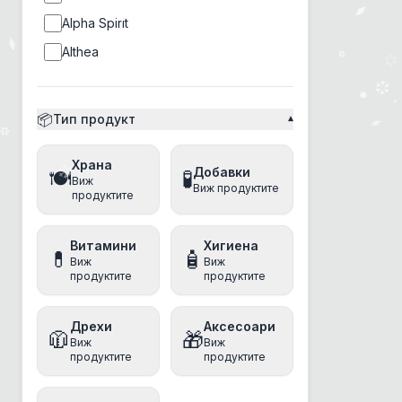
Alpha Spirit
Althea
Ambrosia
Amity
📦
Тип продукт
▾
Ancestral Grassland
Храна
Anima
Добавки
🍽️
🧪
Виж
Виж продуктите
Animonda
продуктите
anipro
Витамини
Хигиена
Antos
💊
🧴
Виж
Виж
продуктите
продуктите
Applaws
Aquatec
Дрехи
Аксесоари
🧥
🎁
Arm&Hammer
Виж
Виж
продуктите
продуктите
Athena
Baskerville