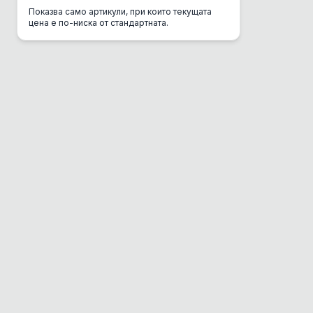
Показва само артикули, при които текущата
CSI Urine
цена е по-ниска от стандартната.
Danube
DC Mini
Del Gurme
Deli Gusto
Diamond
Dolina Noteci
Dono
Dr. Clauder's
EBI
Eco Clean Box
Eco Транспортна
Enjoy
Equilibrio