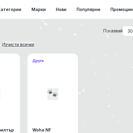
Категории
Марки
Нови
Популярни
Промоции
Показвай
Изчисти всички
Други

🐾
филтър
Woha NF