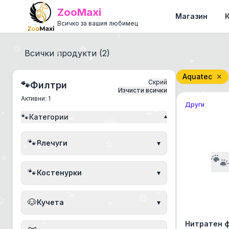
ZooMaxi
Магазин
Всичко за вашия любимец
Всички продукти (
2
)
Aquatec
✕
Скрий
🐾
Филтри
Изчисти всички
Активни:
1
Други
🐾
Категории
▾
🐾
Влечуги
▾

🐾
Костенурки
▾
🐶
Кучета
▾
Нитратен 