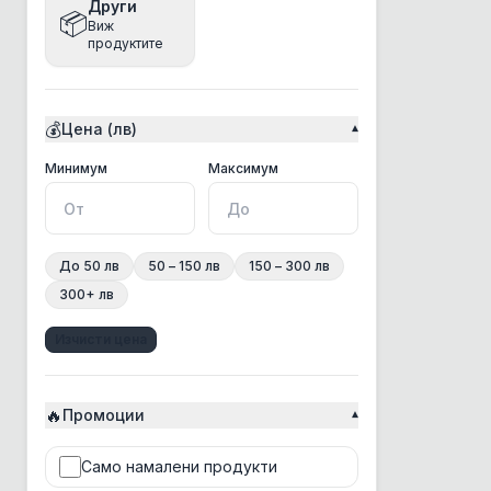
Други
📦
Виж
Bea
продуктите
Beaphar
Bento
💰
Цена (лв)
▾
Best Clean
BonaCibo
Минимална цена
Максимална цена
Минимум
Максимум
BRAAAF
Bravery
До 50 лв
50 – 150 лв
150 – 300 лв
Brit
300+ лв
Chicopee
Изчисти цена
Chris Christensen
Churu Rolls
🔥
CosyFlock
Промоции
▾
Croci
Само намалени продукти
CSI Floor&Surface