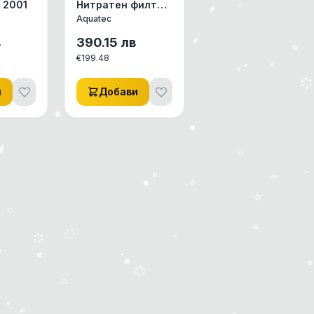
 2001
Нитратен филтър
Акватек NF 2000
Aquatec
за до 200 л
в
390.15
лв
€
199.48
и
Добави