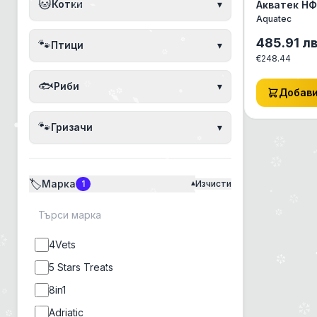
🐱
Котки
▾
Акватек НФ
Aquatec
485.91
л
🐾
Птици
▾
€
248.44
🐟
Риби
▾
Добав
🐾
Гризачи
▾
🏷️
Марка
1
Изчисти
▾
4Vets
5 Stars Treats
8in1
Adriatic