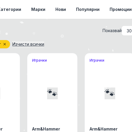
Категории
Марки
Нови
Популярни
Промоции
Показвай
r
✕
Изчисти всички
Играчки
Играчки

🐾
🐾
r
Arm&Hammer
Arm&Hammer