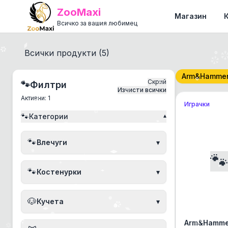
ZooMaxi
Магазин
Всичко за вашия любимец
Всички продукти (
5
)
Arm&Hamme
Скрий
🐾
Филтри
Изчисти всички
Активни:
1
Играчки
🐾
Категории
▾
🐾
Влечуги
▾

🐾
Костенурки
▾
🐶
Кучета
▾
Arm&Hamme