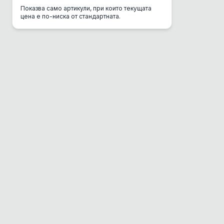
Показва само артикули, при които текущата
CSI Urine
цена е по-ниска от стандартната.
Danube
DC Mini
Del Gurme
Deli Gusto
Diamond
Dolina Noteci
Dono
Dr. Clauder's
EBI
Eco Clean Box
Eco Транспортна
Enjoy
Equilibrio