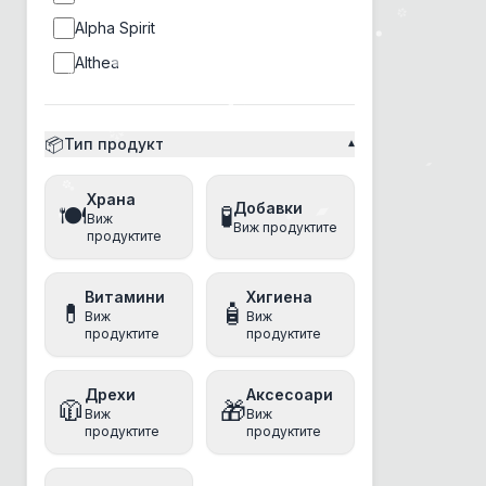
Alpha Spirit
Althea
Ambrosia
Amity
📦
Тип продукт
▾
Ancestral Grassland
Храна
Anima
Добавки
🍽️
🧪
Виж
Виж продуктите
Animonda
продуктите
anipro
Витамини
Хигиена
Antos
💊
🧴
Виж
Виж
продуктите
продуктите
Applaws
Aquatec
Дрехи
Аксесоари
🧥
🎁
Arm&Hammer
Виж
Виж
продуктите
продуктите
Athena
Baskerville