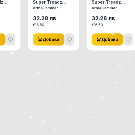
dz
Super Treadz
Super Treadz
грачка
Gorilla Играчка за
Gator Играчка за
Arm&Hammer
Arm&Hammer
Риба
кучета Горила
кучета Крокодил
Голяма
Голям
32.28
лв
32.28
лв
€
16.50
€
16.50
и
Добави
Добави