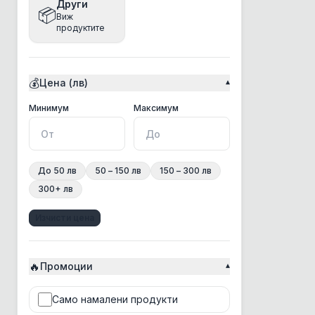
Други
📦
Виж
Bea
продуктите
Beaphar
Bento
💰
Цена (лв)
▾
Best Clean
BonaCibo
Минимална цена
Максимална цена
Минимум
Максимум
BRAAAF
Bravery
До 50 лв
50 – 150 лв
150 – 300 лв
Brit
300+ лв
Chicopee
Изчисти цена
Chris Christensen
Churu Rolls
🔥
CosyFlock
Промоции
▾
Croci
Само намалени продукти
CSI Floor&Surface