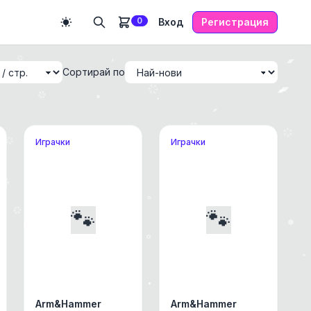
0
Вход
Регистрация
Сортирай по
Играчки
Играчки
🐾
🐾
Arm&Hammer
Arm&Hammer