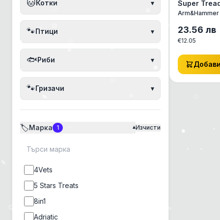
🐱
Котки
▾
Super Trea
Blowfish И
Arm&Hammer
за кучета 
Балон
23.56
лв
🐾
Птици
▾
€
12.05
🐟
Риби
▾
Добав
🐾
Гризачи
▾
🏷️
Марка
1
Изчисти
▾
4Vets
5 Stars Treats
8in1
Adriatic