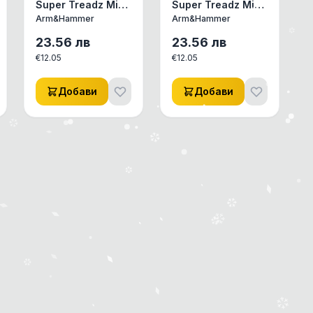
Super Treadz Mini
Super Treadz Mini
Gorilla Играчка за
Gator Играчка за
Arm&Hammer
Arm&Hammer
кучета Горила
кучета Крокодил
малка
малък
23.56
лв
23.56
лв
€
12.05
€
12.05
Добави
Добави