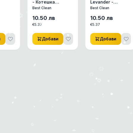
- Котешка
Levander -
т
тоалетна от
Котешка
Best Clean
Best Clean
бентонит с
тоалетна от
ябълка
аромат на лимон
бентонит с
10.50
лв
10.50
лв
аромат на
€
5.37
€
5.37
лавандула
и
Добави
Добави