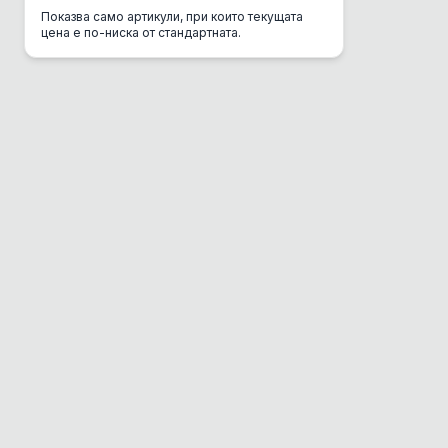
Показва само артикули, при които текущата
CSI Urine
цена е по-ниска от стандартната.
Danube
DC Mini
Del Gurme
Deli Gusto
Diamond
Dolina Noteci
Dono
Dr. Clauder's
EBI
Eco Clean Box
Eco Транспортна
Enjoy
Equilibrio