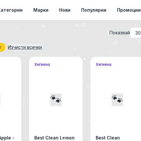
Категории
Марки
Нови
Популярни
Промоции
Показвай
✕
Изчисти всички
Хигиена
Хигиена

🐾
🐾
Apple -
Best Clean Lemon
Best Clean