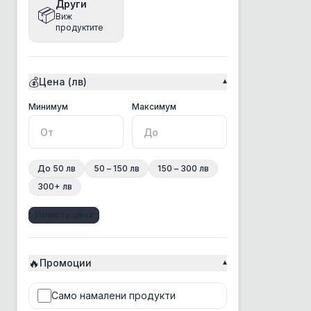
Други
📦
Виж
Bea
продуктите
Beaphar
Bento
💰
Цена (лв)
▾
Best Clean
BonaCibo
Минимална цена
Максимална цена
Минимум
Максимум
BRAAAF
Bravery
До 50 лв
50 – 150 лв
150 – 300 лв
Brit
300+ лв
Chicopee
Изчисти цена
Chris Christensen
Churu Rolls
🔥
CosyFlock
Промоции
▾
Croci
Само намалени продукти
CSI Floor&Surface