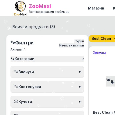
ZooMaxi
Магазин
Всичко за вашия любимец
Всички продукти (
3
)
Best Clean
Скрий
🐾
Филтри
Изчисти всички
Активни:
1
Хигиена
🐾
Категории
▾
🐾
Влечуги
▾

🐾
Костенурки
▾
🐶
Кучета
▾
Best Clean 