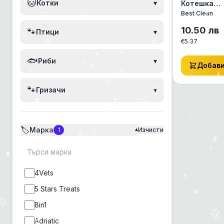
🐱
Котки
▾
Котешка
тоалетна о
Best Clean
бентонит с
аромат на 
10.50
лв
🐾
Птици
▾
€
5.37
🐟
Риби
▾
Добав
🐾
Гризачи
▾
🏷️
Марка
1
Изчисти
▾
4Vets
5 Stars Treats
8in1
Adriatic