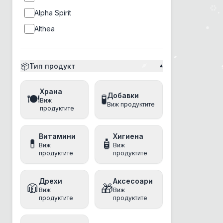
Alpha Spirit
Althea
Ambrosia
Amity
📦
Тип продукт
▾
Ancestral Grassland
Храна
Anima
Добавки
🍽️
🧪
Виж
Виж продуктите
Animonda
продуктите
anipro
Витамини
Хигиена
Antos
💊
🧴
Виж
Виж
продуктите
продуктите
Applaws
Aquatec
Дрехи
Аксесоари
🧥
🎁
Arm&Hammer
Виж
Виж
продуктите
продуктите
Athena
Baskerville