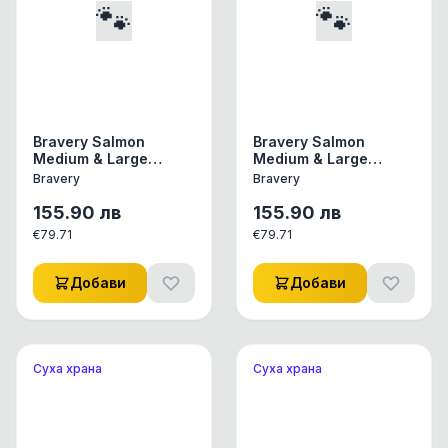
🐾
🐾
Bravery Salmon
Bravery Salmon
Medium & Large
Medium & Large
Breeds Adult Dog -
Breeds Puppy -
Bravery
Bravery
Пълноценна храна за
Пълноценна храна за
израснали кучета от
подрастващи
155.90
лв
155.90
лв
средни и едри
кученца от средни и
€
79.71
€
79.71
породи със сьомга 12
едри породи със
кг
сьомга 12 кг
Добави
Добави
Суха храна
Суха храна