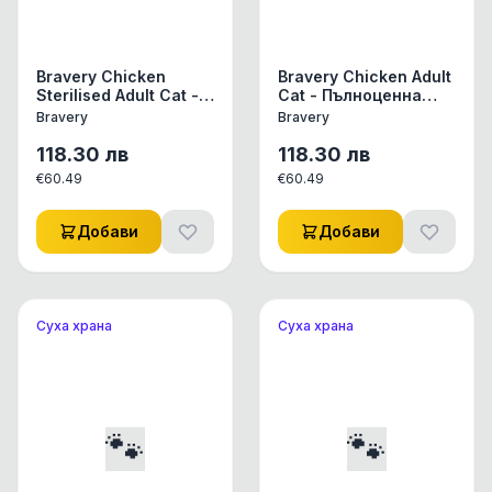
Bravery Chicken
Bravery Chicken Adult
Sterilised Adult Cat -
Cat - Пълноценна
Пълноценна храна за
храна за израснали
Bravery
Bravery
израснали
котки с пилешко 7 кг
кастрирани котки от
118.30
лв
118.30
лв
всички породи с
€
60.49
€
60.49
пилешко 7 кг
Добави
Добави
Суха храна
Суха храна
🐾
🐾