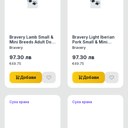
🐾
🐾
Bravery Lamb Small &
Bravery Light Iberian
Mini Breeds Adult Dog
Pork Small & Mini
- Пълноценна храна
Breeds Adult Dog -
Bravery
Bravery
за израснали кучета
Пълноценна храна за
от дребни и мини
израснали кучета от
97.30
лв
97.30
лв
породи с агнешко 7
дребни и мини
€
49.75
€
49.75
кг
породи с иберийско
свинско 7 кг
Добави
Добави
Суха храна
Суха храна