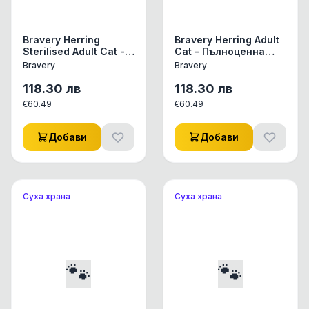
Bravery Herring
Bravery Herring Adult
Sterilised Adult Cat -
Cat - Пълноценна
Пълноценна храна за
храна за израснали
Bravery
Bravery
израснали
котки от всички
кастрирани котки от
породи с херинга 7
118.30
лв
118.30
лв
всички породи с
кг
€
60.49
€
60.49
херинга 7 кг
Добави
Добави
Суха храна
Суха храна
🐾
🐾