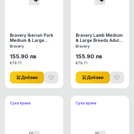
Bravery Iberian Pork
Bravery Lamb Medium
Medium & Large
& Large Breeds Adult
Breeds Adult Dog -
Dog - Пълноценна
Bravery
Bravery
Пълноценна храна за
храна за израснали
израснали кучета от
кучета от средни и
155.90
лв
155.90
лв
средни и едри
едри породи с
€
79.71
€
79.71
породи с иберийско
агнешко 12 кг
свинско 12 кг
Добави
Добави
Суха храна
Суха храна