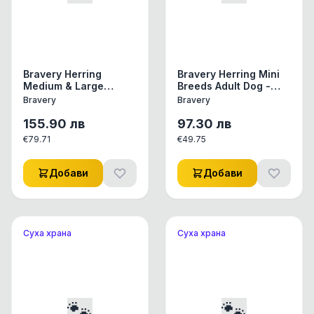
Bravery Herring
Bravery Herring Mini
Medium & Large
Breeds Adult Dog -
Breeds Adult Dog -
Пълноценна храна за
Bravery
Bravery
Пълноценна храна за
израснали кучета от
израснали кучета от
дребни и мини
155.90
лв
97.30
лв
средни и едри
породи с херинга 7
€
79.71
€
49.75
породи с херинга 12
кг
кг
Добави
Добави
Суха храна
Суха храна
🐾
🐾