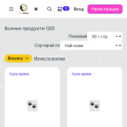
0
Вход
Регистрация
Всички продукти (
20
)
Показвай
Сортирай по
Bravery
✕
Изчисти всички
Суха храна
Суха храна
🐾
🐾