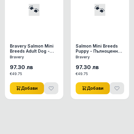
🐾
🐾
Bravery Salmon Mini
Salmon Mini Breeds
Breeds Adult Dog -
Puppy - Пълноценна
Пълноценна храна за
храна подрастващи
Bravery
Bravery
израснали кучета от
кученца от дребни и
дребни и мини
мини породи със
97.30
лв
97.30
лв
породи със сьомга 7
сьомга 7 кг
€
49.75
€
49.75
кг
Добави
Добави