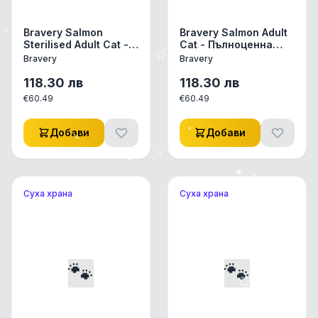
Bravery Salmon
Bravery Salmon Adult
Sterilised Adult Cat -
Cat - Пълноценна
Пълноценна храна за
храна за израснали
Bravery
Bravery
израснали
котки от всички
кастрирани котки от
породи със сьомга 7
118.30
лв
118.30
лв
всички породи със
кг
€
60.49
€
60.49
сьомга 7 кг
Добави
Добави
Суха храна
Суха храна
🐾
🐾