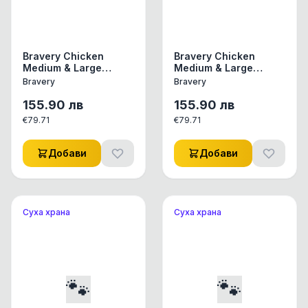
Bravery Chicken
Bravery Chicken
Medium & Large
Medium & Large
Breeds Adult Dog -
Breeds Puppy -
Bravery
Bravery
Пълноценна храна за
Пълноценна храна за
израснали кучета от
подрастващи
155.90
лв
155.90
лв
средни и едри
кученца от средни и
€
79.71
€
79.71
породи с пилешко 12
едри породи с
кг
пилешко 12 кг
Добави
Добави
Суха храна
Суха храна
🐾
🐾