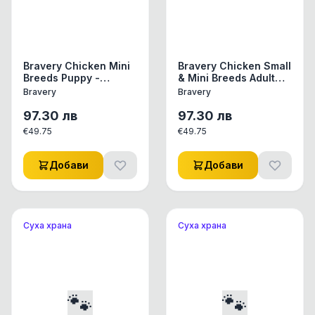
Bravery Chicken Mini
Bravery Chicken Small
Breeds Puppy -
& Mini Breeds Adult
Пълноценна храна
Dog - Пълноценна
Bravery
Bravery
подрастващи
храна за израснали
кученца от дребни и
кучета от дребни и
97.30
лв
97.30
лв
мини породи с
малки породи с
€
49.75
€
49.75
пилешко 7 кг
пилешко 7 кг
Добави
Добави
Суха храна
Суха храна
🐾
🐾