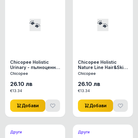
🐾
🐾
Chicopee Holistic
Chicopee Holistic
Urinary - пълноценна
Nature Line Hair&Skin
суха храна за
- пълноценна храна
Chicopee
Chicopee
израснали котки при
за израснали
проблеми с
породисти котки, 1,5
26.10
лв
26.10
лв
уринарния тракт, 1.5
кг
€
13.34
€
13.34
кг
Добави
Добави
Други
Други