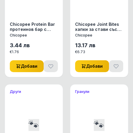
Chicopee Protein Bar
Chicopee Joint Bites
протеинов бар с
хапки за стави със
пилешко, ябълки и
зеленоусти миди и
Chicopee
Chicopee
боровинки, 9 см, 25 г
скариди, 350 г
3.44
лв
13.17
лв
€
1.76
€
6.73
Добави
Добави
Други
Гранули
🐾
🐾