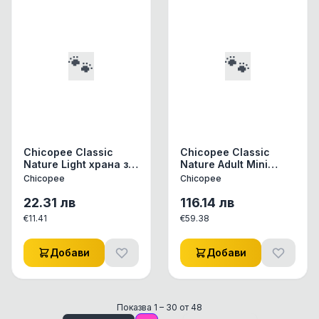
🐾
🐾
Chicopee Classic
Chicopee Classic
Nature Light храна за
Nature Adult Mini
кучета при
храна за кучета от
Chicopee
Chicopee
наднормено тегло с
дребни породи над
агне и ориз, 2кг
10 месеца с агне и
22.31
лв
116.14
лв
ориз, 15кг
€
11.41
€
59.38
Добави
Добави
Показва
1
–
30
от
48