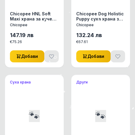
Chicopee HNL Soft
Chicopee Dog Holistic
Maxi храна за кучета
Puppy суха храна за
с щраус и картофи,
подрастващи
Chicopee
Chicopee
едра гранула, 12 кг
кучета, агнешко и
картофи 12 кг.
147.19
лв
132.24
лв
€
75.26
€
67.61
Добави
Добави
Суха храна
Други
🐾
🐾