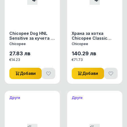
Chicopee Dog HNL
Храна за котка
Sensitive за кучета с
Chicopee Classic
чувствителен
Nature Line Kitten до
Chicopee
Chicopee
стомах, пъстърва и
12 месеца, 15 кг
картофи, 2кг
27.83
лв
140.29
лв
€
14.23
€
71.73
Добави
Добави
Други
Други