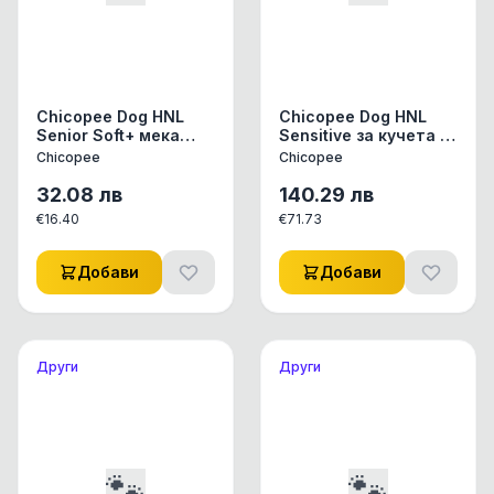
Chicopee Dog HNL
Chicopee Dog HNL
Senior Soft+ мека
Sensitive за кучета с
гранула за възрастни
чувствителен
Chicopee
Chicopee
кучета, козе и
стомах, пъстърва и
картофи, 2кг
картофи, 12кг
32.08
лв
140.29
лв
€
16.40
€
71.73
Добави
Добави
Други
Други
🐾
🐾