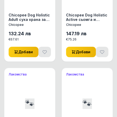
Chicopee Dog Holistic
Chicopee Dog Holistic
Adult суха храна за
Active сьомга и
израснали кучета,
картофи 12 кг
Chicopee
Chicopee
агнешко и картофи
12 кг.
132.24
лв
147.19
лв
€
67.61
€
75.26
Добави
Добави
Лакомства
Лакомства
🐾
🐾