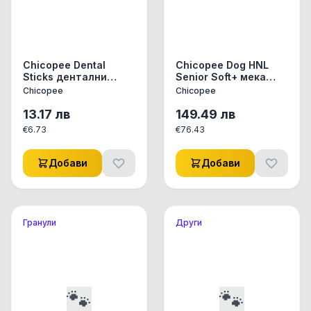
Chicopee Dental
Chicopee Dog HNL
Sticks дентални
Senior Soft+ мека
пръчици с ябълки,
гранула за възрастни
Chicopee
Chicopee
нар и масло от
кучета, козе и
евкалипт, 300 г
картофи, 12кг
13.17
лв
149.49
лв
€
6.73
€
76.43
Добави
Добави
Гранули
Други
🐾
🐾