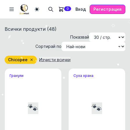
0
Вход
Регистрация
Всички продукти (
48
)
Показвай
Сортирай по
Chicopee
✕
Изчисти всички
Гранули
Суха храна
🐾
🐾