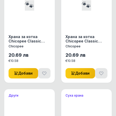
🐾
🐾
Храна за котка
Храна за котка
Chicopee Classic
Chicopee Classic
Nature Line Adult
Nature Line Adult
Chicopee
Chicopee
Sensible за
Indoor с говеждо, 1.5
чувствителни
кг
20.69
лв
20.69
лв
стомаси, 1.5 кг
€
10.58
€
10.58
Добави
Добави
Други
Суха храна