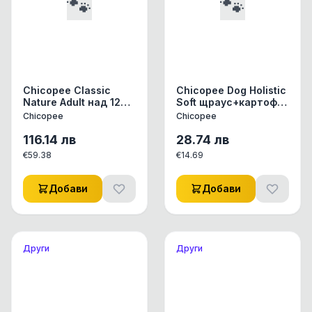
🐾
🐾
Chicopee Classic
Chicopee Dog Holistic
Nature Adult над 12
Soft щраус+картофи
месеца с агне и ориз,
2кг
Chicopee
Chicopee
15кг
116.14
лв
28.74
лв
€
59.38
€
14.69
Добави
Добави
Други
Други