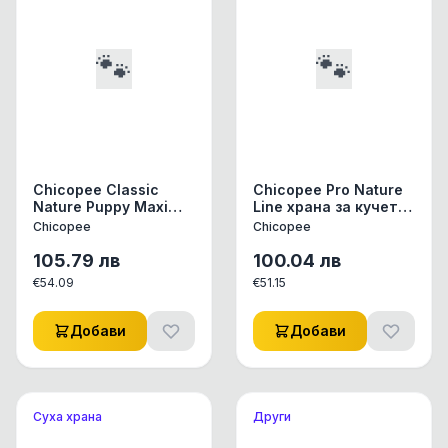
🐾
🐾
Chicopee Classic
Chicopee Pro Nature
Nature Puppy Maxi
Line храна за кучета
храна за кучета за
над 12 месеца с агне
Chicopee
Chicopee
едри породи под 18
и ориз , 20 кг
месеца с птиче и
105.79
лв
100.04
лв
просо, 15кг
€
54.09
€
51.15
Добави
Добави
Суха храна
Други