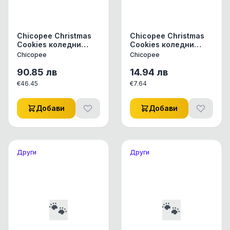
Chicopee Christmas
Chicopee Christmas
Cookies коледни
Cookies коледни
бисквити с портокал,
бисквити с портокал,
Chicopee
Chicopee
джинджифил и
джинджифил и
канела, 10 кг
канела, 1 кг кофа
90.85
лв
14.94
лв
€
46.45
€
7.64
Добави
Добави
Други
Други
🐾
🐾