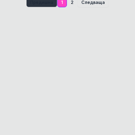
Предишна
1
2
Следваща