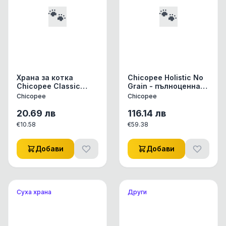
🐾
🐾
Храна за котка
Chicopee Holistic No
Chicopee Classic
Grain - пълноценна
Nature Line Kitten до
суха храна за
Chicopee
Chicopee
12 месеца, 1.5 кг
израснали котки с
чувствителен
20.69
лв
116.14
лв
стомах, 8 кг
€
10.58
€
59.38
Добави
Добави
Суха храна
Други