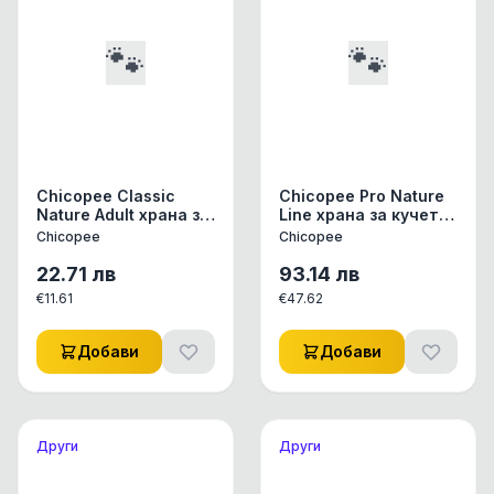
🐾
🐾
Chicopee Classic
Chicopee Pro Nature
Nature Adult храна за
Line храна за кучета
кучета над 12
над 12 месеца, с
Chicopee
Chicopee
месеца с агне и ориз,
пиле 20 кг
2кг
22.71
лв
93.14
лв
€
11.61
€
47.62
Добави
Добави
Други
Други