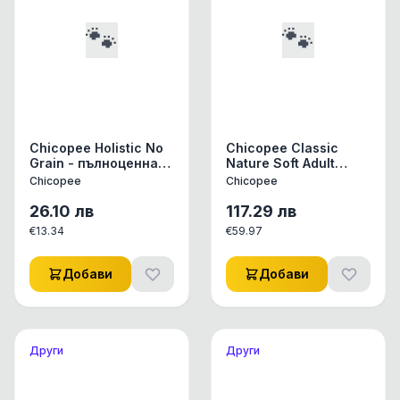
🐾
🐾
Chicopee Holistic No
Chicopee Classic
Grain - пълноценна
Nature Soft Adult
суха храна за
храна за кучета със
Chicopee
Chicopee
израснали котки с
сьомга и ориз, 15кг
чувствителен
26.10
лв
117.29
лв
стомах, 1.5 кг
€
13.34
€
59.97
Добави
Добави
Други
Други