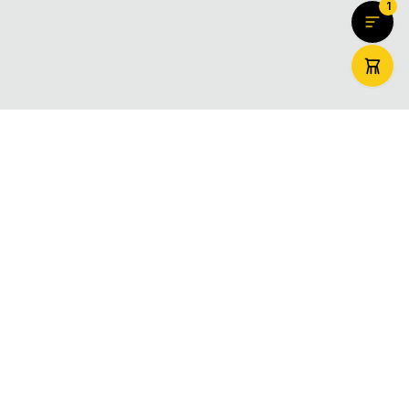
1
ZooMaxi
Вашият доверен онлайн магазин за домашни любимци –
храна, аксесоари и грижа. Доставяме щастие за вашите
любимци в цяла България.