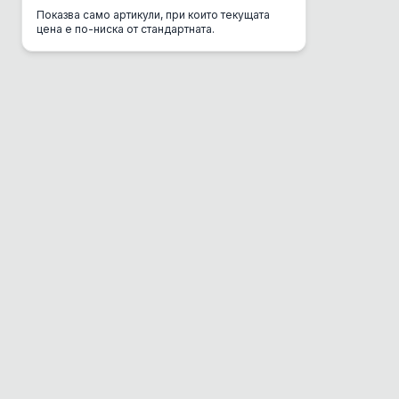
Показва само артикули, при които текущата
CSI Urine
цена е по-ниска от стандартната.
Danube
DC Mini
Del Gurme
Deli Gusto
Diamond
Dolina Noteci
Dono
Dr. Clauder's
EBI
Eco Clean Box
Eco Транспортна
Enjoy
Equilibrio