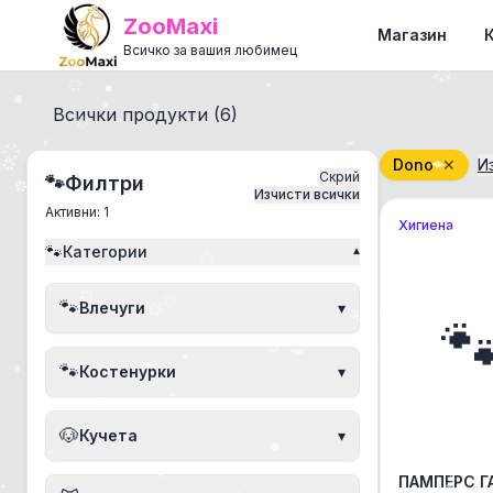
ZooMaxi
Магазин
Всичко за вашия любимец
Всички продукти (
6
)
Dono
✕
И
Скрий
🐾
Филтри
Изчисти всички
Активни:
1
Хигиена
🐾
Категории
▾
🐾
Влечуги
▾

🐾
Костенурки
▾
🐶
Кучета
▾
ПАМПЕРС 