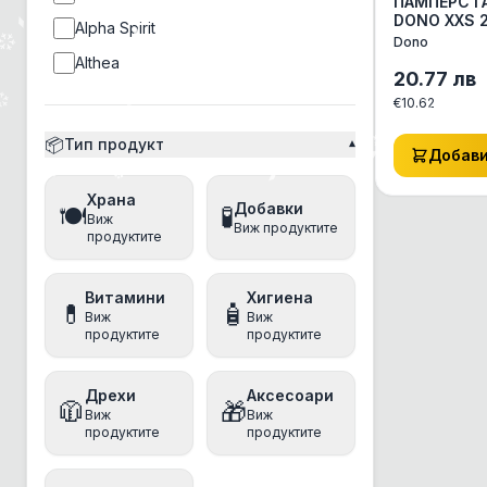
ПАМПЕРС 
DONO XXS 2
Alpha Spirit
2кг АКСЕС
Dono
КУЧЕ/КОТЕ
Althea
АКСЕСОАРИ
20.77
лв
Ambrosia
€
10.62
Amity
📦
Тип продукт
▾
Добав
Ancestral Grassland
Храна
Anima
Добавки
🍽️
🧪
Виж
Виж продуктите
Animonda
продуктите
anipro
Витамини
Хигиена
Antos
💊
🧴
Виж
Виж
продуктите
продуктите
Applaws
Aquatec
Дрехи
Аксесоари
🧥
🎁
Arm&Hammer
Виж
Виж
продуктите
продуктите
Athena
Baskerville