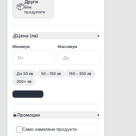
Други
📦
Виж
Bea
продуктите
Beaphar
Bento
💰
Цена (лв)
▾
Best Clean
BonaCibo
Минимална цена
Максимална цена
Минимум
Максимум
BRAAAF
Bravery
До 50 лв
50 – 150 лв
150 – 300 лв
Brit
300+ лв
Chicopee
Изчисти цена
Chris Christensen
Churu Rolls
🔥
CosyFlock
Промоции
▾
Croci
Само намалени продукти
CSI Floor&Surface