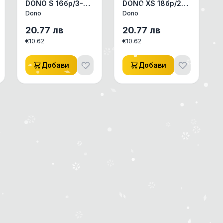
DONO S 16бр/3-
DONO XS 18бр/2-
5кг АКСЕСОАРИ
4кг АКСЕСОАРИ
Dono
Dono
КУЧЕ/КОТЕ ДРУГИ
КУЧЕ/КОТЕ ДРУГИ
АКСЕСОАРИ 1бр.
АКСЕСОАРИ 1бр.
20.77
лв
20.77
лв
€
10.62
€
10.62
Добави
Добави