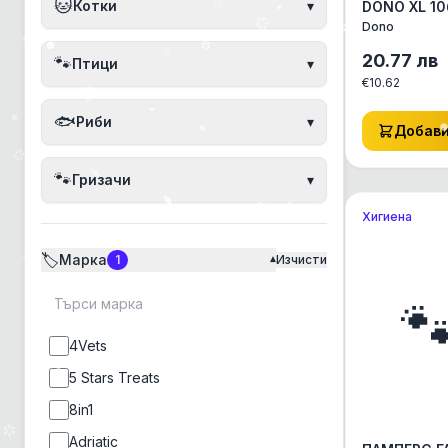
🐱
Котки
▾
DONO XL 10
15кг АКСЕ
Dono
КУЧЕ/КОТЕ
АКСЕСОАРИ 
20.77
лв
🐾
Птици
▾
€
10.62
🐟
Риби
▾
Добав
🐾
Гризачи
▾
Хигиена
🏷️
Марка
1
Изчисти
▾

4Vets
5 Stars Treats
8in1
Adriatic