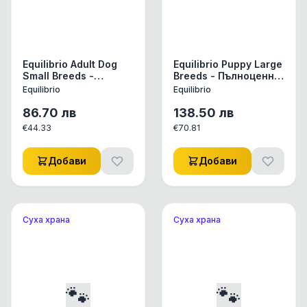
Equilibrio Adult Dog
Equilibrio Puppy Large
Small Breeds -
Breeds - Пълноценна
Пълноценна храна за
храна за
Equilibrio
Equilibrio
израснали кучета от
подрастващи
дребни и мини
кученца от едри
86.70
лв
138.50
лв
породи 7.5 кг
породи 12 + 2 кг
€
44.33
€
70.81
Добави
Добави
Суха храна
Суха храна
🐾
🐾