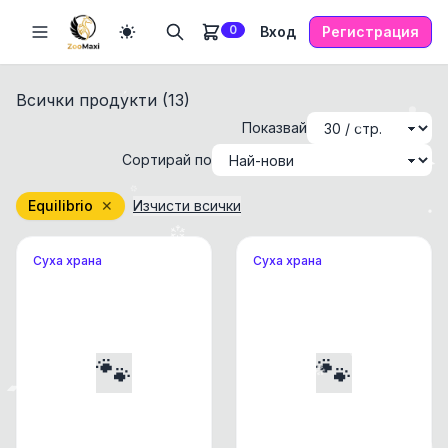
0
Вход
Регистрация
Всички продукти (
13
)
Показвай
Сортирай по
Equilibrio
✕
Изчисти всички
Суха храна
Суха храна
🐾
🐾