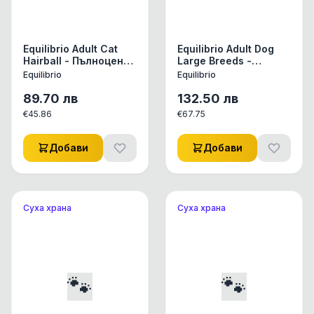
Equilibrio Adult Cat
Equilibrio Adult Dog
Hairball - Пълноценна
Large Breeds -
храна за израснали
Пълноценна храна за
Equilibrio
Equilibrio
котки спомагаща
израснали кучета от
естествено
едри породи 12 + 2 кг
89.70
лв
132.50
лв
отделяне на
€
45.86
€
67.75
космените топки 7.5
кг
Добави
Добави
Суха храна
Суха храна
🐾
🐾