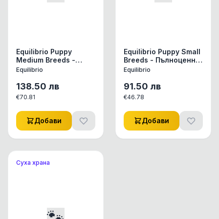
Equilibrio Puppy
Equilibrio Puppy Small
Medium Breeds -
Breeds - Пълноценна
Пълноценна храна за
храна за
Equilibrio
Equilibrio
подрастващи
подрастващи
кученца от средни
кученца от дребни и
138.50
лв
91.50
лв
породи 12 + 2 кг
мини породи 7.5 кг
€
70.81
€
46.78
Добави
Добави
Суха храна
🐾