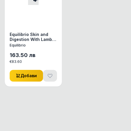
Equilibrio Skin and
Digestion With Lamb
for All Breeds -
Equilibrio
Пълноценна храна за
израснали кучета
163.50
лв
предразположени
€
83.60
към алергии с
агнешко 12 кг
Добави