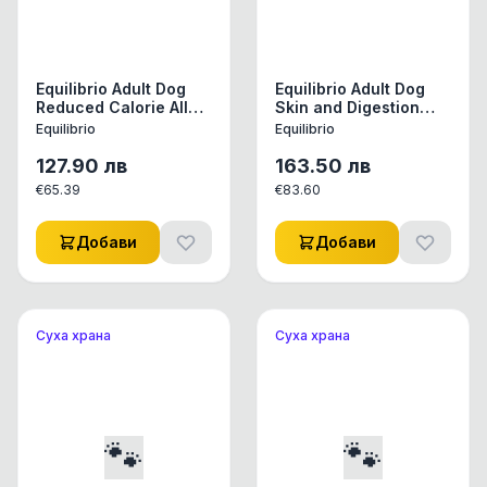
Equilibrio Adult Dog
Equilibrio Adult Dog
Reduced Calorie All
Skin and Digestion
Breeds -
With Salmon All
Equilibrio
Equilibrio
Нискокалорична
Breeds - Пълноценна
храна за израснали
храна за израснали
127.90
лв
163.50
лв
кучета от всички
кучета със сьомга за
€
65.39
€
83.60
породи 12 кг
сияйна кожа и добро
храносмилане 12 кг
Добави
Добави
Суха храна
Суха храна
🐾
🐾