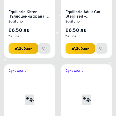
Equilibrio Kitten -
Equilibrio Adult Cat
Пълноценна храна за
Sterilized -
подрастващи
Пълноценна храна за
Equilibrio
Equilibrio
котенца от всички
кастрирани
породи 7.5 кг
израснали котки 7.5
96.50
лв
96.50
лв
кг
€
49.34
€
49.34
Добави
Добави
Суха храна
Суха храна
🐾
🐾