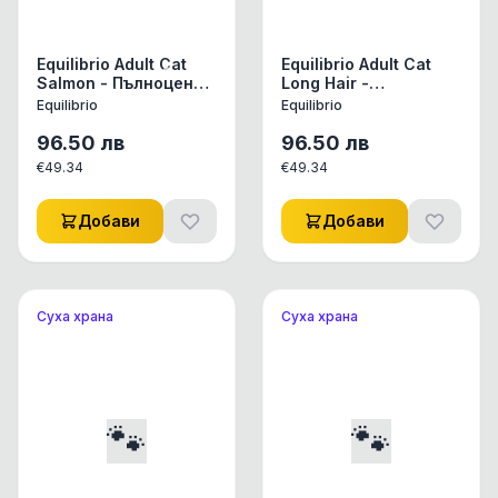
Equilibrio Adult Cat
Equilibrio Adult Cat
Salmon - Пълноценна
Long Hair -
храна за израснали
Пълноценна храна за
Equilibrio
Equilibrio
котки със сьомга 7.5
израснали
кг
дългокосмести
96.50
лв
96.50
лв
котки 7.5 кг
€
49.34
€
49.34
Добави
Добави
Суха храна
Суха храна
🐾
🐾