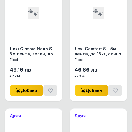
🐾
🐾
flexi Classic Neon S -
flexi Comfort S - 5м
5м лента, зелен, до
лента, до 15кг, синьо
15кг -
Flexi
Flexi
светлоотразителен
49.16
лв
46.66
лв
€
25.14
€
23.86
Добави
Добави
Други
Други