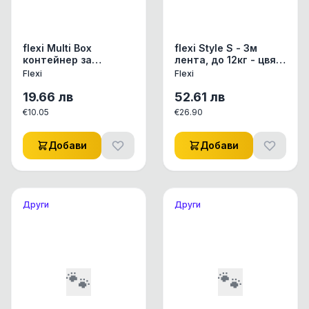
flexi Multi Box
flexi Style S - 3м
контейнер за
лента, до 12кг - цвят
лакомства/торбички
мента
Flexi
Flexi
- сив
19.66
лв
52.61
лв
€
10.05
€
26.90
Добави
Добави
Други
Други
🐾
🐾