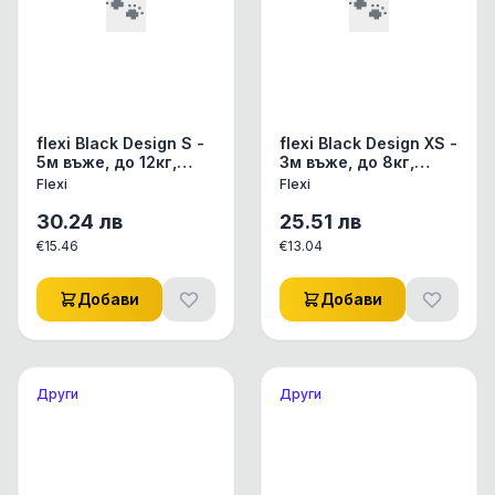
🐾
🐾
flexi Black Design S -
flexi Black Design XS -
5м въже, до 12кг,
3м въже, до 8кг,
розово
светло синьо
Flexi
Flexi
30.24
лв
25.51
лв
€
15.46
€
13.04
Добави
Добави
Други
Други