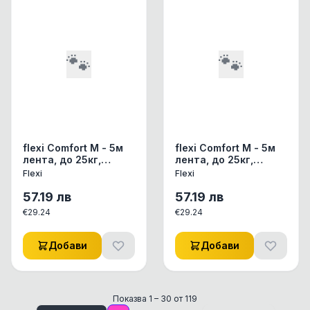
🐾
🐾
flexi Comfort М - 5м
flexi Comfort М - 5м
лента, до 25кг,
лента, до 25кг,
червено
розово
Flexi
Flexi
57.19
лв
57.19
лв
€
29.24
€
29.24
Добави
Добави
Показва
1
–
30
от
119