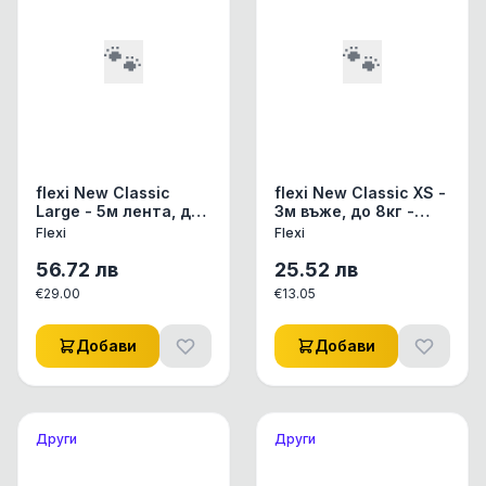
🐾
🐾
flexi New Classic
flexi New Classic XS -
Large - 5м лента, до
3м въже, до 8кг -
50 кг - черен
цвят черен
Flexi
Flexi
56.72
лв
25.52
лв
€
29.00
€
13.05
Добави
Добави
Други
Други