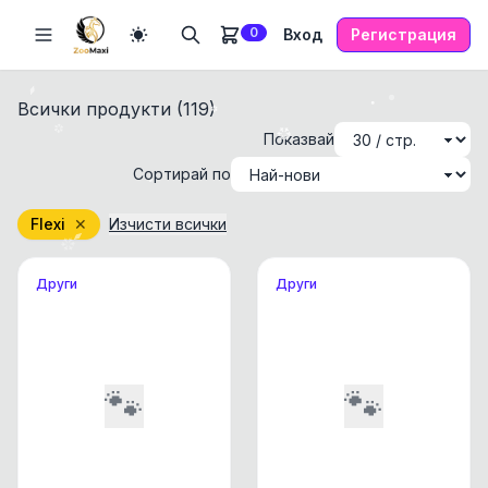
0
Вход
Регистрация
Всички продукти (
119
)
Показвай
Сортирай по
Flexi
✕
Изчисти всички
Други
Други
🐾
🐾