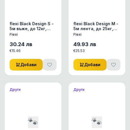
flexi Black Design S -
flexi Black Design М -
5м въже, до 12кг,
5м лента, до 25кг,
светло синьо
зелено
Flexi
Flexi
30.24
лв
49.93
лв
€
15.46
€
25.53
Добави
Добави
Други
Други
🐾
🐾