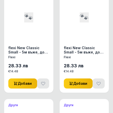
🐾
🐾
flexi New Classic
flexi New Classic
Small - 5м въже, до
Small - 5м въже, до
12кг - цвят черен
12кг - цвят син
Flexi
Flexi
28.33
лв
28.33
лв
€
14.48
€
14.48
Добави
Добави
Други
Други