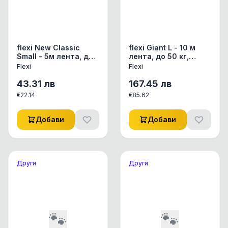
flexi New Classic
flexi Giant L - 10 м
Small - 5м лента, до
лента, до 50 кг,
15 кг - червен
черен
Flexi
Flexi
43.31
лв
167.45
лв
€
22.14
€
85.62
Добави
Добави
Други
Други
🐾
🐾