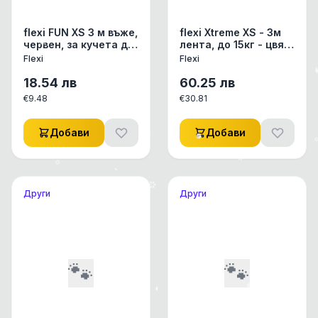
flexi FUN XS 3 м въже,
flexi Xtreme XS - 3м
червен, за кучета до
лента, до 15кг - цвят
8 кг
оранж
Flexi
Flexi
18.54
лв
60.25
лв
€
9.48
€
30.81
Добави
Добави
Други
Други
🐾
🐾