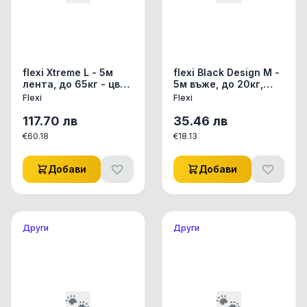
flexi Xtreme L - 5м
flexi Black Design М -
лента, до 65кг - цвят
5м въже, до 20кг,
оранж
черно
Flexi
Flexi
117.70
лв
35.46
лв
€
60.18
€
18.13
Добави
Добави
Други
Други
🐾
🐾