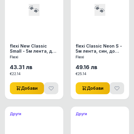
🐾
🐾
flexi New Classic
flexi Classic Neon S -
Small - 5м лента, до
5м лента, син, до
15 кг - черен
15кг -
Flexi
Flexi
светлоотразителен
43.31
лв
49.16
лв
€
22.14
€
25.14
Добави
Добави
Други
Други