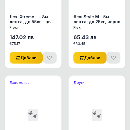
flexi Xtreme L - 8м
flexi Style M - 5м
лента, до 55кг - цвят
лента, до 25кг, черно
оранж
Flexi
Flexi
147.02
лв
65.43
лв
€
75.17
€
33.45
Добави
Добави
Лакомства
Други
🐾
🐾