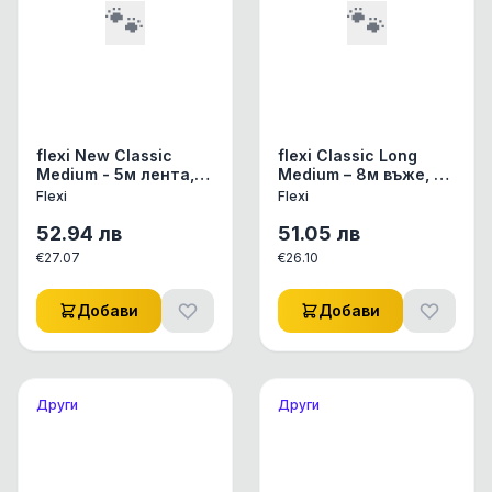
🐾
🐾
flexi New Classic
flexi Classic Long
Medium - 5м лента,
Medium – 8м въже, до
до 25 кг - черен
20 кг - цвят червен
Flexi
Flexi
52.94
лв
51.05
лв
€
27.07
€
26.10
Добави
Добави
Други
Други