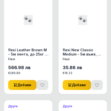
🐾
🐾
flexi Leather Brown М
flexi New Classic
- 5м лента, до 25кг -
Medium - 5м въже, до
цвят кафяв, кутия с
20кг - цвят червен
Flexi
Flexi
естествена финна
кожа
566.98
лв
35.86
лв
€
289.89
€
18.33
Добави
Добави
Други
Други