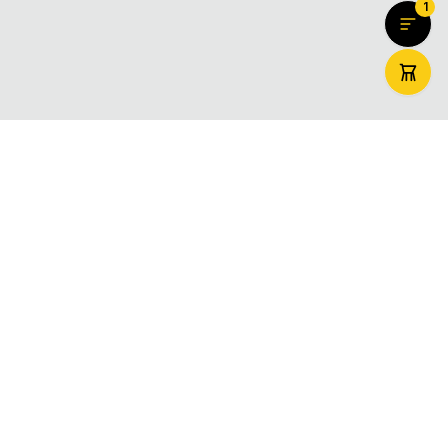
1
ZooMaxi
Вашият доверен онлайн магазин за домашни любимци –
храна, аксесоари и грижа. Доставяме щастие за вашите
любимци в цяла България.