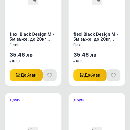
flexi Black Design М -
flexi Black Design М -
5м въже, до 20кг,
5м въже, до 20кг,
светло синьо
розово
Flexi
Flexi
35.46
лв
35.46
лв
€
18.13
€
18.13
Добави
Добави
Други
Други