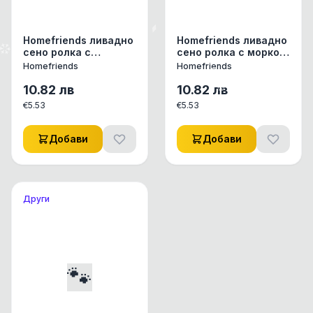
Homefriends ливадно
Homefriends ливадно
сено ролка с
сено ролка с морков,
червено цвекло, 100
100 гр
Homefriends
Homefriends
гр
10.82
лв
10.82
лв
€
5.53
€
5.53
Добави
Добави
Други
🐾