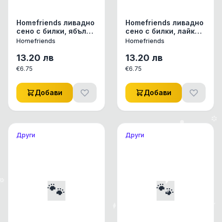
Homefriends ливадно
Homefriends ливадно
сено с билки, ябълка
сено с билки, лайка и
и живовляк, 500 гр
глухарче, 500 гр
Homefriends
Homefriends
13.20
лв
13.20
лв
€
6.75
€
6.75
Добави
Добави
Други
Други
🐾
🐾