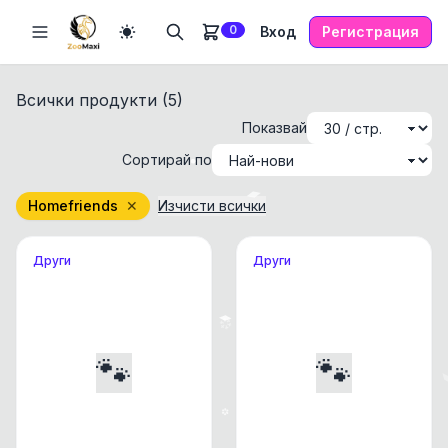
0
Вход
Регистрация
Всички продукти (
5
)
Показвай
Сортирай по
Homefriends
✕
Изчисти всички
Други
Други
🐾
🐾