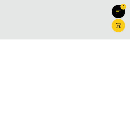
1
ZooMaxi
Вашият доверен онлайн магазин за домашни любимци –
храна, аксесоари и грижа. Доставяме щастие за вашите
любимци в цяла България.