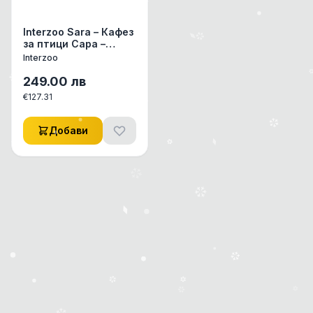
Interzoo Sara – Кафез
за птици Сара –
отворена 78 / 48 /
Interzoo
79-100
249.00
лв
€
127.31
Добави