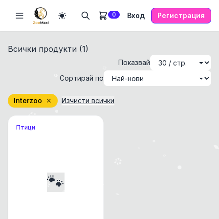
0
Вход
Регистрация
Всички продукти (
1
)
Показвай
Сортирай по
Interzoo
✕
Изчисти всички
Птици
🐾