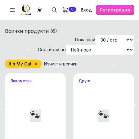
0
Вход
Регистрация
Всички продукти (
6
)
Показвай
Сортирай по
It's My Cat
✕
Изчисти всички
Лакомства
Други
🐾
🐾