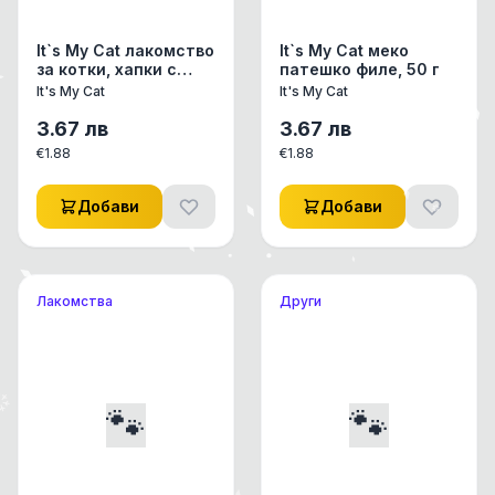
It`s My Cat лакомство
It`s My Cat меко
за котки, хапки с
патешко филе, 50 г
пилешко и риба тон,
It's My Cat
It's My Cat
50 г
3.67
лв
3.67
лв
€
1.88
€
1.88
Добави
Добави
Лакомства
Други
🐾
🐾