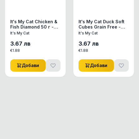
It's My Cat Chicken &
It's My Cat Duck Soft
Fish Diamond 50 г -
Cubes Grain Free -
лакомство за котка
меки кубчета
It's My Cat
It's My Cat
пиле и риба
патешко 50 г, без
зърно
3.67
лв
3.67
лв
€
1.88
€
1.88
Добави
Добави