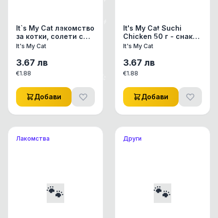
It`s My Cat лакомство
It's My Cat Suchi
за котки, солети с
Chicken 50 г - снакс
пилешко и сирене,
за котки суши пиле и
It's My Cat
It's My Cat
50 г
риба
3.67
лв
3.67
лв
€
1.88
€
1.88
Добави
Добави
Лакомства
Други
🐾
🐾