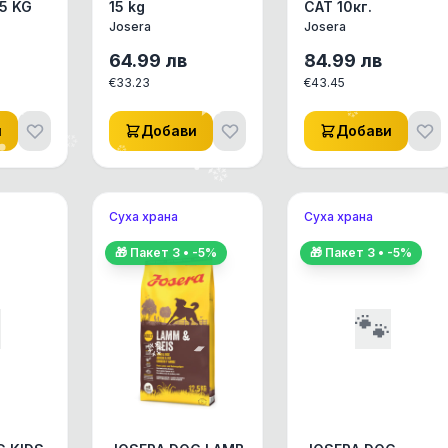
5 KG
15 kg
CAT 10кг.
Josera
Josera
64.99
лв
84.99
лв
€
33.23
€
43.45
и
Добави
Добави
Суха храна
Суха храна
🎁 Пакет
3
• -
5
%
🎁 Пакет
3
• -
5
%

🐾