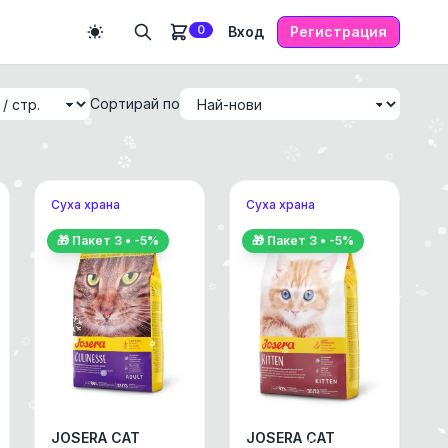
0
Вход
Регистрация
Сортирай по
Суха храна
Суха храна
🎁 Пакет
3
• -
5
%
🎁 Пакет
3
• -
5
%
JOSERA CAT
JOSERA CAT