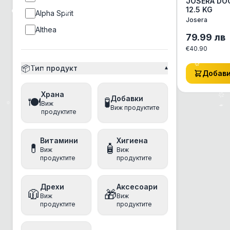
JOSERA DO
12.5 KG
Alpha Spirit
Josera
Althea
79.99
лв
Ambrosia
€
40.90
Amity
📦
Тип продукт
▾
Добав
Ancestral Grassland
Храна
Anima
Добавки
🍽️
🧪
Виж
Виж продуктите
Animonda
продуктите
anipro
Витамини
Хигиена
Antos
💊
🧴
Виж
Виж
продуктите
продуктите
Applaws
Aquatec
Дрехи
Аксесоари
🧥
🎁
Arm&Hammer
Виж
Виж
продуктите
продуктите
Athena
Baskerville