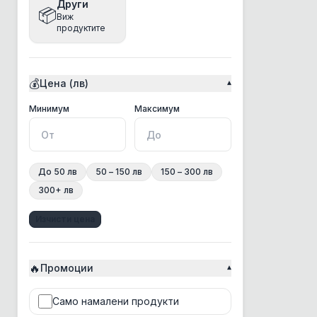
Други
📦
Виж
Bea
продуктите
Beaphar
Bento
💰
Цена (лв)
▾
Best Clean
BonaCibo
Минимална цена
Максимална цена
Минимум
Максимум
BRAAAF
Bravery
До 50 лв
50 – 150 лв
150 – 300 лв
Brit
300+ лв
Chicopee
Изчисти цена
Chris Christensen
Churu Rolls
🔥
CosyFlock
Промоции
▾
Croci
Само намалени продукти
CSI Floor&Surface