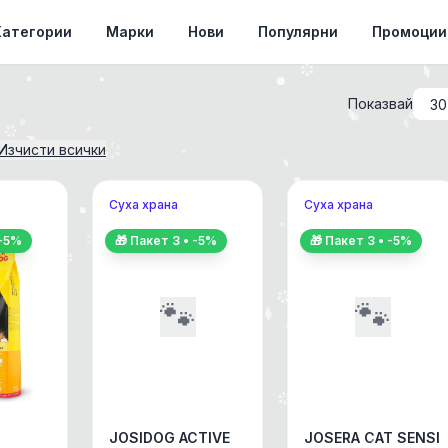
Категории
Марки
Нови
Популярни
Промоции
Показвай
Изчисти всички
Суха храна
Суха храна
-
5
%
🎁 Пакет
3
• -
5
%
🎁 Пакет
3
• -
5
%
🐾
🐾
JOSIDOG ACTIVE
JOSERA CAT SENSI