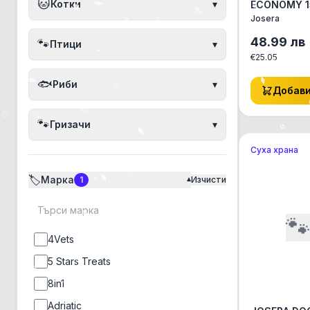
🐱
Котки
▾
ECONOMY 1
Josera
48.99
лв
🐾
Птици
▾
€
25.05
🐟
Риби
▾
Добав
🐾
Гризачи
▾
Суха храна
🏷️
Марка
1
Изчисти
▾

4Vets
5 Stars Treats
8in1
Adriatic