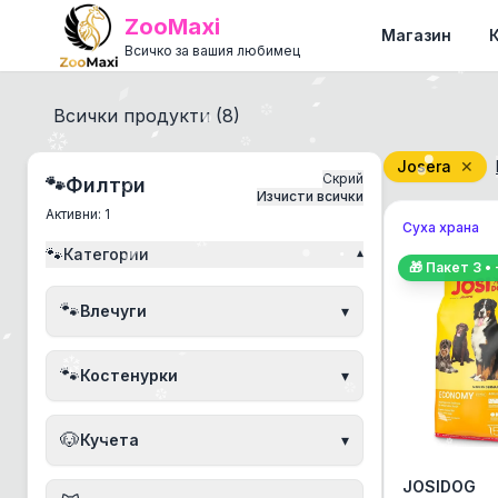
ZooMaxi
Магазин
Всичко за вашия любимец
Всички продукти (
8
)
Josera
✕
Скрий
🐾
Филтри
Изчисти всички
Активни:
1
Суха храна
🐾
Категории
▾
🎁 Пакет
3
• 
🐾
Влечуги
▾
🐾
Костенурки
▾
🐶
Кучета
▾
JOSIDOG