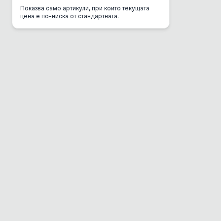
Показва само артикули, при които текущата
CSI Urine
цена е по-ниска от стандартната.
Danube
DC Mini
Del Gurme
Deli Gusto
Diamond
Dolina Noteci
Dono
Dr. Clauder's
EBI
Eco Clean Box
Eco Транспортна
Enjoy
Equilibrio