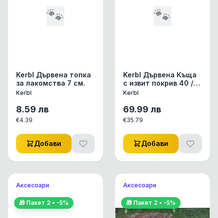
🐾
🐾
Kerbl Дървена топка
Kerbl Дървена Къща
за лакомства 7 см.
с извит покрив 40 /
25 / 25
Kerbl
Kerbl
8.59
лв
69.99
лв
€
4.39
€
35.79
Добави
Добави
Аксесоари
Аксесоари
🎁 Пакет
2
• -
5
%
🎁 Пакет
2
• -
5
%