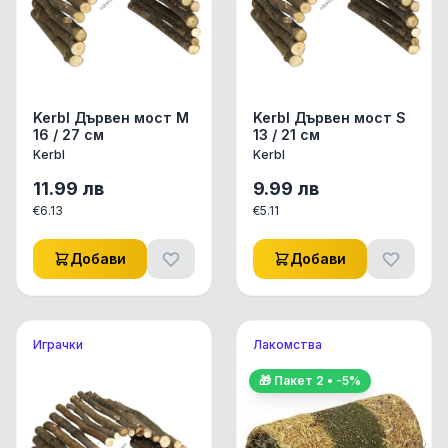
Kerbl Дървен мост М
Kerbl Дървен мост S
16 / 27 см
13 / 21 см
Kerbl
Kerbl
11.99
лв
9.99
лв
€
6.13
€
5.11
Добави
Добави
Играчки
Лакомства
🎁 Пакет
2
• -
5
%