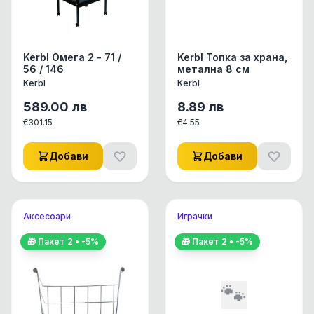
Kerbl Омега 2 - 71 /
Kerbl Топка за храна,
56 / 146
метална 8 см
Kerbl
Kerbl
589.00
лв
8.89
лв
€
301.15
€
4.55
Добави
Добави
Аксесоари
Играчки
🎁 Пакет
2
• -
5
%
🎁 Пакет
2
• -
5
%
🐾