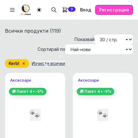
0
Вход
Регистрация
Всички продукти (
119
)
Показвай
Сортирай по
Kerbl
✕
Изчисти всички
Аксесоари
Аксесоари
🎁 Пакет
4
• -
5
%
🎁 Пакет
4
• -
5
%
🐾
🐾