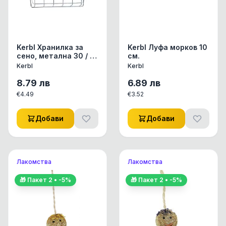
Kerbl Хранилка за
Kerbl Луфа морков 10
сенo, метална 30 / 10
см.
/ 15
Kerbl
Kerbl
8.79
лв
6.89
лв
€
4.49
€
3.52
Добави
Добави
Лакомства
Лакомства
🎁 Пакет
2
• -
5
%
🎁 Пакет
2
• -
5
%