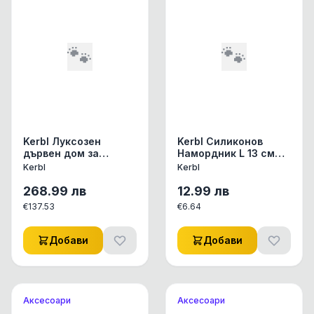
🐾
🐾
Kerbl Луксозен
Kerbl Силиконов
дървен дом за
Намордник L 13 см
Морски свинчета
оранжев, син, червен
Kerbl
Kerbl
268.99
лв
12.99
лв
€
137.53
€
6.64
Добави
Добави
Аксесоари
Аксесоари