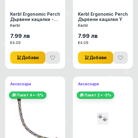
Kerbl Ergonomic Perch
Kerbl Ergonomic Perch
Дървени кацалки -
Дървени кацалки Y
ергономични 2 бр.
Kerbl
Kerbl
7.99
лв
7.99
лв
€
4.09
€
4.09
Добави
Добави
Аксесоари
Аксесоари
🎁 Пакет
4
• -
5
%
🎁 Пакет
2
• -
5
%
🐾