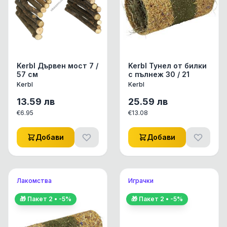
Kerbl Дървен мост 7 /
Kerbl Тунел от билки
57 см
с пълнеж 30 / 21
Kerbl
Kerbl
13.59
лв
25.59
лв
€
6.95
€
13.08
Добави
Добави
Лакомства
Играчки
🎁 Пакет
2
• -
5
%
🎁 Пакет
2
• -
5
%