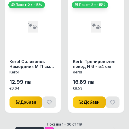
🎁 Пакет
2
• -
15
%
🎁 Пакет
2
• -
15
%
🐾
🐾
Kerbl Силиконов
Kerbl Тренировъчен
Намордник M 11 см
повод N 6 - 54 см
оранжев, син, червен
Kerbl
Kerbl
12.99
лв
16.69
лв
€
6.64
€
8.53
Добави
Добави
Показва
1
–
30
от
119