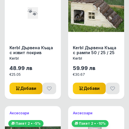
🐾
Kerbl Дървена Къща
Kerbl Дървена Къща
с извит покрив
с рампи 50 / 25 / 25
Kerbl
Kerbl
48.99
лв
59.99
лв
€
25.05
€
30.67
Добави
Добави
Аксесоари
Аксесоари
🎁 Пакет
2
• -
5
%
🎁 Пакет
2
• -
10
%