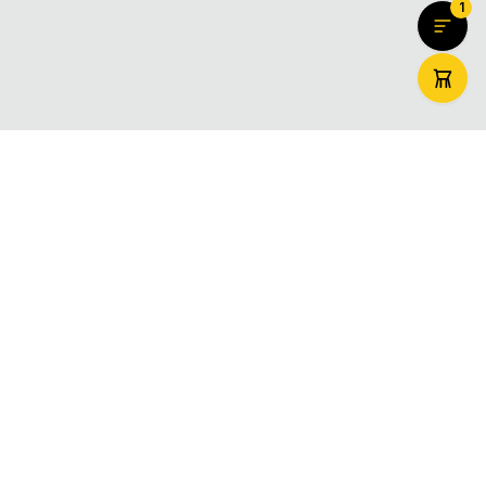
1
ZooMaxi
Вашият доверен онлайн магазин за домашни любимци –
храна, аксесоари и грижа. Доставяме щастие за вашите
любимци в цяла България.