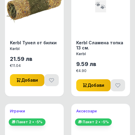
🐾
Kerbl Тунел от билки
Kerbl Сламена топка
13 см.
Kerbl
Kerbl
21.59
лв
9.59
лв
€
11.04
€
4.90
Добави
Добави
Играчки
Аксесоари
🎁 Пакет
2
• -
5
%
🎁 Пакет
2
• -
5
%