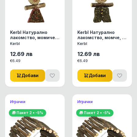
Kerbl Натурално
Kerbl Натурално
лакомство, момиче,
лакомство, момче, 13
13 / 7
/ 7
Kerbl
Kerbl
12.69
лв
12.69
лв
€
6.49
€
6.49
Добави
Добави
Играчки
Играчки
🎁 Пакет
2
• -
5
%
🎁 Пакет
2
• -
5
%