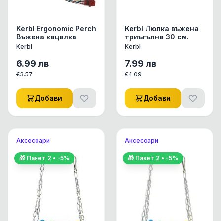
Kerbl Ergonomic Perch
Kerbl Люлка въжена
Въжена кацалка
триъгълна 30 см.
Kerbl
Kerbl
6.99
лв
7.99
лв
€
3.57
€
4.09
Добави
Добави
Аксесоари
Аксесоари
🎁 Пакет
2
• -
5
%
🎁 Пакет
2
• -
5
%