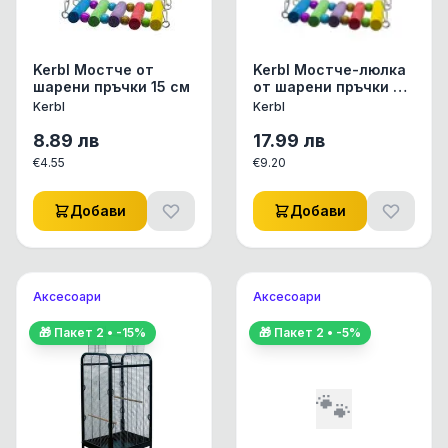
Kerbl Мостче от
Kerbl Мостче-люлка
шарени пръчки 15 см
от шарени пръчки 20
см
Kerbl
Kerbl
8.89
лв
17.99
лв
€
4.55
€
9.20
Добави
Добави
Аксесоари
Аксесоари
🎁 Пакет
2
• -
15
%
🎁 Пакет
2
• -
5
%
🐾