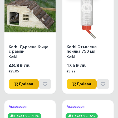
Kerbl Дървена Къща
Kerbl Стъклена
с рампи
поилка 750 мл
Kerbl
Kerbl
48.99
лв
17.59
лв
€
25.05
€
8.99
Добави
Добави
Аксесоари
Аксесоари
🎁 Пакет
2
• -
10
%
🎁 Пакет
2
• -
5
%