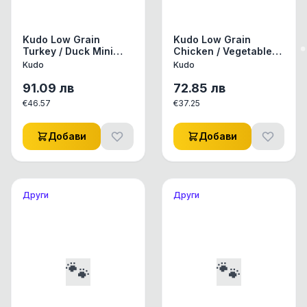
Kudo Low Grain
Kudo Low Grain
Turkey / Duck Mini
Chicken / Vegetables
Adult 12 Kg - за мини
Adult 12 Kg - за
Kudo
Kudo
породи над 1 год.
всички породи над 1
(тъмно жълт)
год.
91.09
лв
72.85
лв
€
46.57
€
37.25
Добави
Добави
Други
Други
🐾
🐾