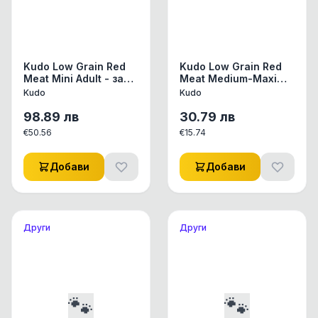
Kudo Low Grain Red
Kudo Low Grain Red
Meat Mini Adult - за
Meat Medium-Maxi
мини породи над 1
Adult, храна за
Kudo
Kudo
год , 12кг
кучета от средни и
едри породи над 1
98.89
лв
30.79
лв
год ,3кг
€
50.56
€
15.74
Добави
Добави
Други
Други
🐾
🐾