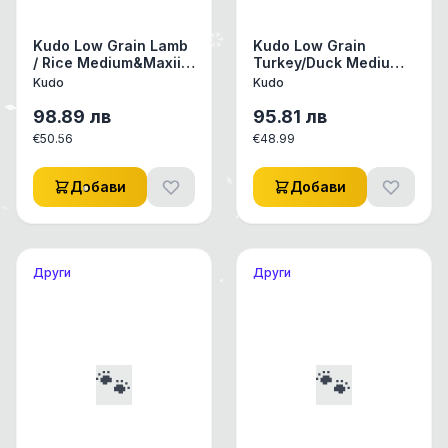
Kudo Low Grain Lamb
Kudo Low Grain
/ Rice Medium&Maxii
Turkey/Duck Medium-
Adult 12 Kg - за
Maxi Junior 12 Kg -
Kudo
Kudo
средни и едри
средни/едри породи
породи над 1 год
до 1 год
98.89
лв
95.81
лв
€
50.56
€
48.99
Добави
Добави
Други
Други
🐾
🐾