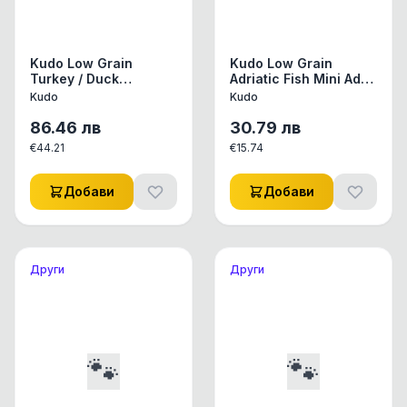
Kudo Low Grain
Kudo Low Grain
Turkey / Duck
Adriatic Fish Mini Adult
Medium-Maxi Adult
храна за кучета с
Kudo
Kudo
храна за кучета от
адриатическа риба
средни/едри породи
за мини породи над 1
86.46
лв
30.79
лв
над 1 год , 12 кг.
год - 3 кг.
€
44.21
€
15.74
Добави
Добави
Други
Други
🐾
🐾