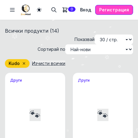
0
Вход
Регистрация
Всички продукти (
14
)
Показвай
Сортирай по
Kudo
✕
Изчисти всички
Други
Други
🐾
🐾