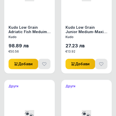
Kudo Low Grain
Kudo Low Grain
Adriatic Fish Meduim-
Junior Medium-Maxi
Maxi Adult - храна за
Turkey/Duck 3 kg -
Kudo
Kudo
кучета от всички
храна за малки
породи над 1 год ,
кученца от средни и
98.89
лв
27.23
лв
12кг
едри породи до 1 год
€
50.56
€
13.92
3 кг.
Добави
Добави
Други
Други
🐾
🐾