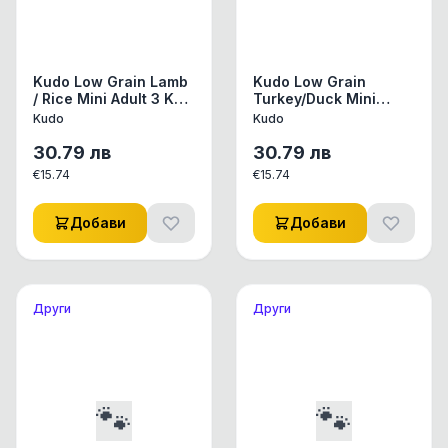
Kudo Low Grain Lamb
Kudo Low Grain
/ Rice Mini Adult 3 Kg -
Turkey/Duck Mini
за мини породи над 1
Junior храна за
Kudo
Kudo
год (зелен)
кучета от мини
породи до 1 год - 3
30.79
лв
30.79
лв
кг.
€
15.74
€
15.74
Добави
Добави
Други
Други
🐾
🐾