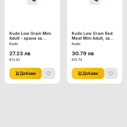
Kudo Low Grain Mini
Kudo Low Grain Red
Adult - храна за
Meat Mini Adult, за
кучета от дребни
мини породи над 1
Kudo
Kudo
породи над 1 год -
год ,3кг
патица , 3кг
27.23
лв
30.79
лв
€
13.92
€
15.74
Добави
Добави