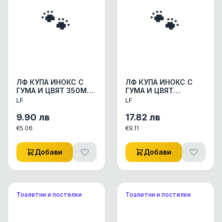
🐾
🐾
ЛФ КУПА ИНОКС С
ЛФ КУПА ИНОКС С
ГУМА И ЦВЯТ 350МЛ
ГУМА И ЦВЯТ
АКСЕСОАРИ КУЧЕ/
2.70Л/24СМ
LF
LF
КОТЕ КУПИЧКИ/WC
АКСЕСОАРИ КУЧЕ/
СЪДОВЕ 1бр.
КОТЕ КУПИЧКИ/WC
9.90
лв
17.82
лв
СЪДОВЕ 1бр
€
5.06
€
9.11
Добави
Добави
Тоалетни и постелки
Тоалетни и постелки