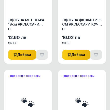
ЛФ КУПА МЕТ.ЗЕБРА
ЛФ КУПА ФЮЖАН 21.5
18см АКСЕСОАРИ
СМ АКСЕСОАРИ КУЧЕ/
КУЧЕ/КОТЕ
КОТЕ КУПИЧКИ/WC
LF
LF
КУПИЧКИ/WC
СЪДОВЕ 1БР
СЪДОВЕ 1бр.
12.60
лв
16.02
лв
€
6.44
€
8.19
Добави
Добави
Тоалетни и постелки
Тоалетни и постелки
🐾
🐾