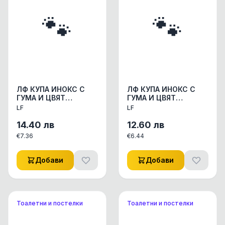
🐾
🐾
ЛФ КУПА ИНОКС С
ЛФ КУПА ИНОКС С
ГУМА И ЦВЯТ
ГУМА И ЦВЯТ
1.90Л/21СМ
1.20Л/17.5СМ
LF
LF
АКСЕСОАРИ КУЧЕ/
АКСЕСОАРИ КУЧЕ/
КОТЕ КУПИЧКИ/WC
КОТЕ КУПИЧКИ/WC
14.40
лв
12.60
лв
СЪДОВЕ 1бр
СЪДОВЕ 1бр.
€
7.36
€
6.44
Добави
Добави
Тоалетни и постелки
Тоалетни и постелки