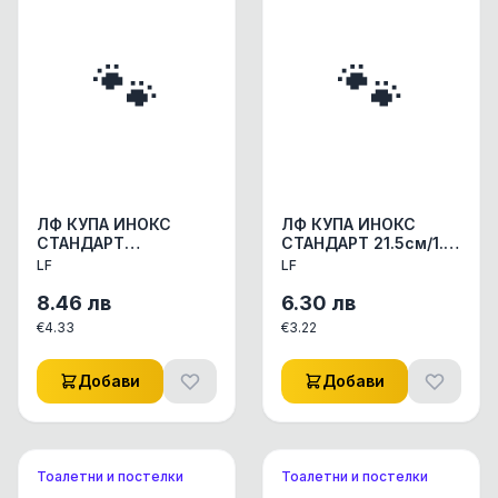
🐾
🐾
ЛФ КУПА ИНОКС
ЛФ КУПА ИНОКС
СТАНДАРТ
СТАНДАРТ 21.5см/1.6
24.5см/2.80 литра
литра АКСЕСОАРИ
LF
LF
АКСЕСОАРИ КУЧЕ/
КУЧЕ/КОТЕ
КОТЕ КУПИЧКИ/WC
КУПИЧКИ/WC
8.46
лв
6.30
лв
СЪДОВЕ 1БР
СЪДОВЕ 1БР
€
4.33
€
3.22
Добави
Добави
Тоалетни и постелки
Тоалетни и постелки