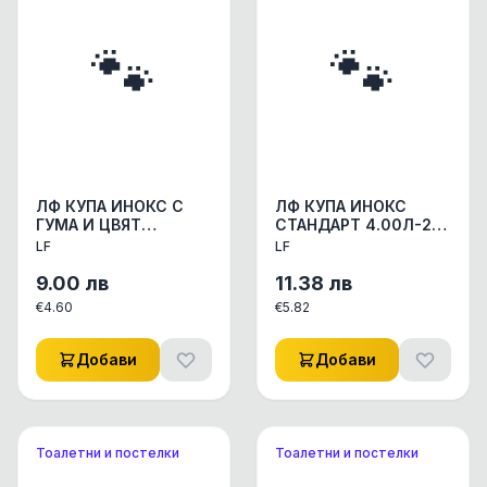
🐾
🐾
ЛФ КУПА ИНОКС С
ЛФ КУПА ИНОКС
ГУМА И ЦВЯТ
СТАНДАРТ 4.00Л-28
0.525л/14.5см
СМ АКСЕСОАРИ КУЧЕ/
LF
LF
АКСЕСОАРИ КУЧЕ/
КОТЕ КУПИЧКИ/WC
КОТЕ КУПИЧКИ/WC
СЪДОВЕ 1бр
9.00
лв
11.38
лв
СЪДОВЕ 1бр
€
4.60
€
5.82
Добави
Добави
Тоалетни и постелки
Тоалетни и постелки