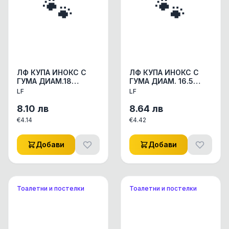
🐾
🐾
ЛФ КУПА ИНОКС С
ЛФ КУПА ИНОКС С
ГУМА ДИАМ.18
ГУМА ДИАМ. 16.5
СМ/0.90Л
СМ/0.700Л
LF
LF
АКСЕСОАРИ КУЧЕ/
АКСЕСОАРИ КУЧЕ/
КОТЕ КУПИЧКИ/WC
КОТЕ КУПИЧКИ/WC
8.10
лв
8.64
лв
СЪДОВЕ 1бр.
СЪДОВЕ 1бр.
€
4.14
€
4.42
Добави
Добави
Тоалетни и постелки
Тоалетни и постелки