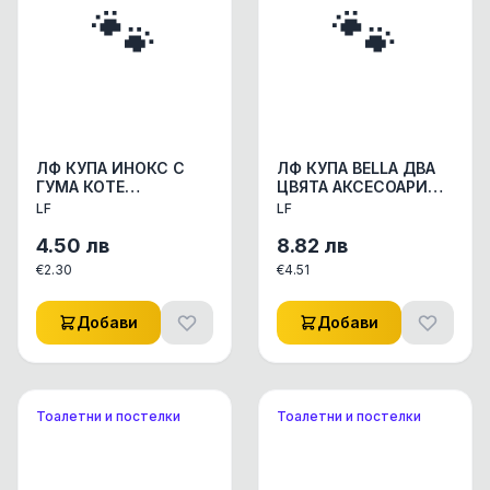
🐾
🐾
ЛФ КУПА ИНОКС С
ЛФ КУПА BELLA ДВА
ГУМА КОТЕ
ЦВЯТА АКСЕСОАРИ
12см/180мл
КУЧЕ/КОТЕ
LF
LF
АКСЕСОАРИ КУЧЕ/
КУПИЧКИ/WC
КОТЕ КУПИЧКИ/WC
СЪДОВЕ 1ПАК
4.50
лв
8.82
лв
СЪДОВЕ 1БР
€
2.30
€
4.51
Добави
Добави
Тоалетни и постелки
Тоалетни и постелки