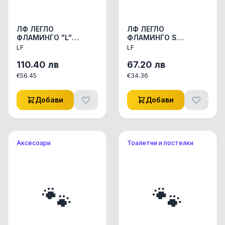
ЛФ ЛЕГЛО
ЛФ ЛЕГЛО
ФЛАМИНГО "L"
ФЛАМИНГО S
АКСЕСОАРИ КУЧЕ/
АКСЕСОАРИ КУЧЕ/
LF
LF
КОТЕ ДРЕХИ/ЛЕГЛА
КОТЕ ДРЕХИ/ЛЕГЛА
1бр
1бр
110.40
лв
67.20
лв
€
56.45
€
34.36
Добави
Добави
Аксесоари
Тоалетни и постелки
🐾
🐾