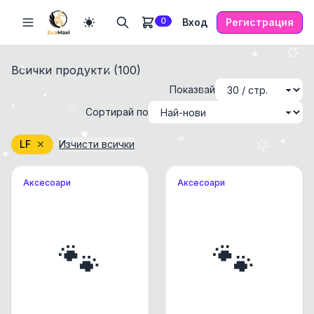
0
Вход
Регистрация
Всички продукти (
100
)
Показвай
Сортирай по
LF
✕
Изчисти всички
Аксесоари
Аксесоари
🐾
🐾