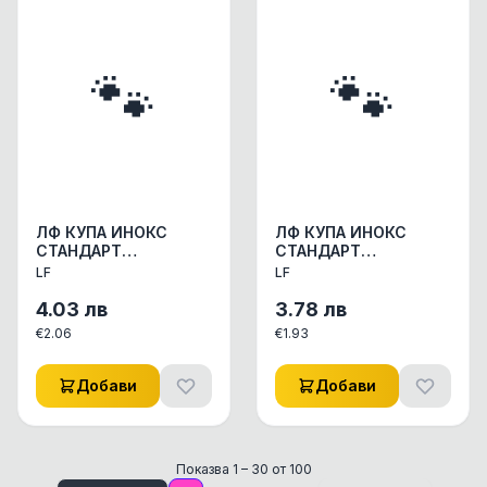
🐾
🐾
ЛФ КУПА ИНОКС
ЛФ КУПА ИНОКС
СТАНДАРТ
СТАНДАРТ
0.750Л-16.5СМ
0.350Л/12СМ
LF
LF
АКСЕСОАРИ КУЧЕ/
АКСЕСОАРИ КУЧЕ/
КОТЕ КУПИЧКИ/WC
КОТЕ КУПИЧКИ/WC
4.03
лв
3.78
лв
СЪДОВЕ 1бр
СЪДОВЕ 1БР
€
2.06
€
1.93
Добави
Добави
Показва
1
–
30
от
100