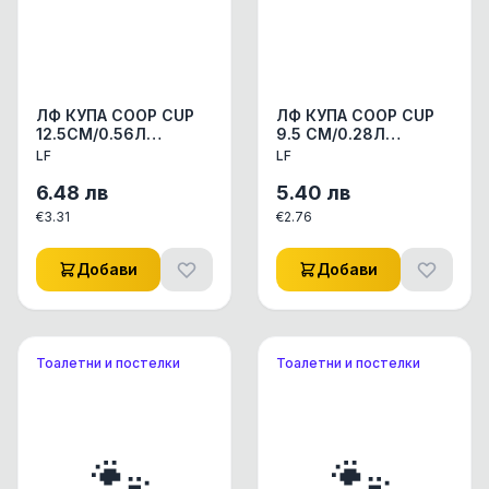
ЛФ КУПА COOP CUP
ЛФ КУПА COOP CUP
12.5СМ/0.56Л
9.5 СМ/0.28Л
АКСЕСОАРИ КУЧЕ/
АКСЕСОАРИ КУЧЕ/
LF
LF
КОТЕ КУПИЧКИ/WC
КОТЕ КУПИЧКИ/WC
СЪДОВЕ 1ПАК
СЪДОВЕ 1ПАК
6.48
лв
5.40
лв
€
3.31
€
2.76
Добави
Добави
Тоалетни и постелки
Тоалетни и постелки
🐾
🐾