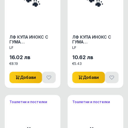
🐾
🐾
ЛФ КУПА ИНОКС С
ЛФ КУПА ИНОКС С
ГУМА
ГУМА
ДИАМ.25СМ/2.80Л
ДИАМ.22СМ/1.80Л
LF
LF
АКСЕСОАРИ КУЧЕ/
АКСЕСОАРИ КУЧЕ/
КОТЕ КУПИЧКИ/WC
КОТЕ КУПИЧКИ/WC
16.02
лв
10.62
лв
СЪДОВЕ 1бр.
СЪДОВЕ 1бр.
€
8.19
€
5.43
Добави
Добави
Тоалетни и постелки
Тоалетни и постелки