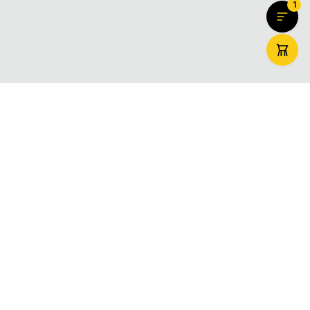
1
ZooMaxi
Вашият доверен онлайн магазин за домашни любимци –
храна, аксесоари и грижа. Доставяме щастие за вашите
любимци в цяла България.