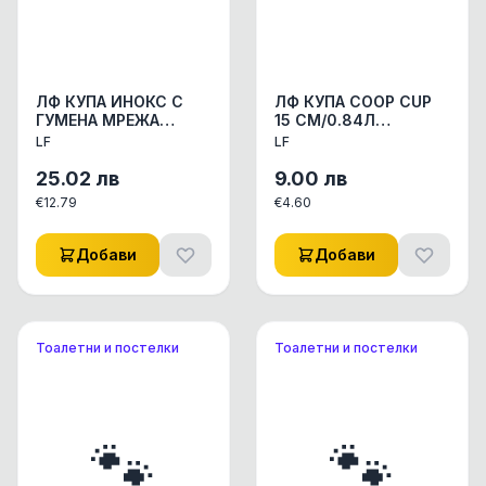
ЛФ КУПА ИНОКС С
ЛФ КУПА COOP CUP
ГУМЕНА МРЕЖА
15 СМ/0.84Л
1.60Л-153-172
АКСЕСОАРИ КУЧЕ/
LF
LF
АКСЕСОАРИ КУЧЕ/
КОТЕ КУПИЧКИ/WC
КОТЕ КУПИЧКИ/WC
СЪДОВЕ 1ПАК
25.02
лв
9.00
лв
СЪДОВЕ 1бр
€
12.79
€
4.60
Добави
Добави
Тоалетни и постелки
Тоалетни и постелки
🐾
🐾