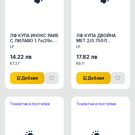
ЛФ КУПА ИНОКС РАИЕ
ЛФ КУПА ДВОЙНА
С ЛИЛАВО 1.7л/29см
МЕТ.2/0.750Л
АКСЕСОАРИ КУЧЕ/
АКСЕСОАРИ КУЧЕ/
LF
LF
КОТЕ КУПИЧКИ/WC
КОТЕ КУПИЧКИ/WC
СЪДОВЕ 1бр.
СЪДОВЕ 1бр
14.22
лв
17.82
лв
€
7.27
€
9.11
Добави
Добави
Тоалетни и постелки
Тоалетни и постелки