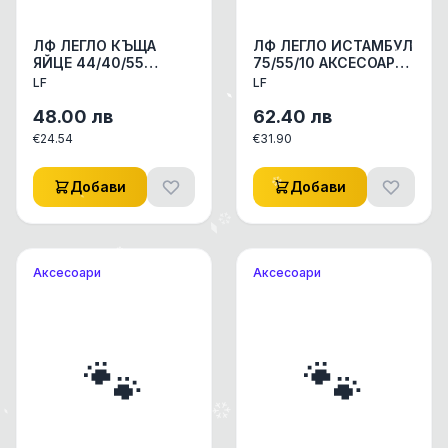
ЛФ ЛЕГЛО КЪЩА
ЛФ ЛЕГЛО ИСТАМБУЛ
ЯЙЦЕ 44/40/55
75/55/10 АКСЕСОАРИ
АКСЕСОАРИ КУЧЕ/
КУЧЕ/КОТЕ ДРЕХИ/
LF
LF
КОТЕ ДРЕХИ/ЛЕГЛА
ЛЕГЛА 1бр.
1бр
48.00
лв
62.40
лв
€
24.54
€
31.90
Добави
Добави
Аксесоари
Аксесоари
🐾
🐾