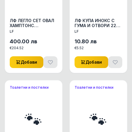
ЛФ ЛЕГЛО СЕТ ОВАЛ
ЛФ КУПА ИНОКС С
ХАМПТОНС
ГУМА И ОТВОРИ 22см
АКСЕСОАРИ КУЧЕ/
АКСЕСОАРИ КУЧЕ/
LF
LF
КОТЕ ДРЕХИ/ЛЕГЛА
КОТЕ КУПИЧКИ/WC
1бр.
СЪДОВЕ 1бр.
400.00
лв
10.80
лв
€
204.52
€
5.52
Добави
Добави
Тоалетни и постелки
Тоалетни и постелки
🐾
🐾