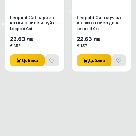
Leopold Cat пауч за
Leopold Cat пауч за
котки с пиле и пуйка,
котки с говеждо в
24х100 г
желе, 24x100 г
Leopold Cat
Leopold Cat
22.63
лв
22.63
лв
€
11.57
€
11.57
Добави
Добави