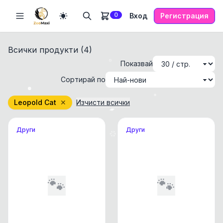
0
Вход
Регистрация
Всички продукти (
4
)
Показвай
Сортирай по
Leopold Cat
✕
Изчисти всички
Други
Други
🐾
🐾