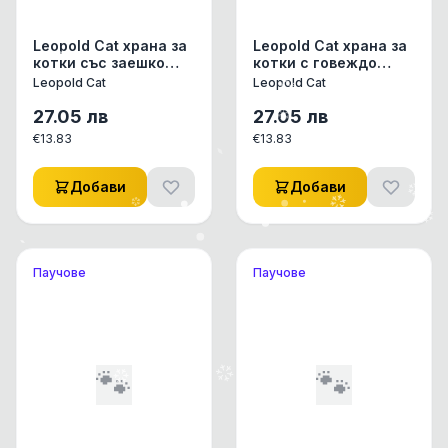
Leopold Cat храна за
Leopold Cat храна за
котки със заешко
котки с говеждо
месо, буркан, 6х460
месо, буркан, 6х460
Leopold Cat
Leopold Cat
г
г
27.05
лв
27.05
лв
€
13.83
€
13.83
Добави
Добави
Паучове
Паучове
🐾
🐾