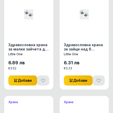
🐾
🐾
Здравословна храна
Здравословна храна
за малки зайчета до
за зайци над 6
6 месеца Little One
месеца Little One
Little One
Little One
Feed for junior rabbits
Feed for rabbits с
с пелети от
пелети от
6.89
лв
6.31
лв
пресовано ливадно
предовано, ливадно
€
3.52
€
3.23
сено и моркови
сено, моркови и
0.400 кг.
рожков 0.400 кг.
Добави
Добави
Храна
Храна