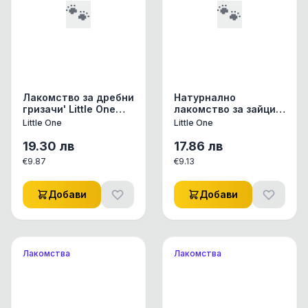
🐾
🐾
Лакомство за дребни
Натурнално
гризачи' Little One
лакомство за зайци и
Tunnel вкусен тунел
гризачи Little One
Little One
Little One
с банан, ананас,
Tasty Bluebell
моркови и тиквички 1
камбанка от ливадно
19.30
лв
17.86
лв
бр.
сено и червено
€
9.87
€
9.13
просо 150гр. 1 бр.
Добави
Добави
Лакомства
Лакомства