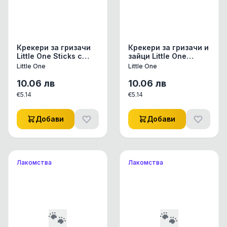
Крекери за гризачи
Крекери за гризачи и
Little One Sticks с
зайци Little One
ливадно сено и
Sticks с цветя и
Little One
Little One
тимотейка 2х55 гр.
билки 2х55 гр. 110 гр.
110 гр.
10.06
лв
10.06
лв
€
5.14
€
5.14
Добави
Добави
Лакомства
Лакомства
🐾
🐾