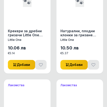
🐾
🐾
Крекери за дребни
Натурални, плодни
гризачи Little One
клонки за гризане
Sticks с плодове и
Little One Yummy
Little One
Little One
ядки 2х60 гр. 0.120
branches с
кг.
венчелистчета от
10.06
лв
10.50
лв
дива роза, невен,
€
5.14
€
5.37
хибискус,
слънчоглед,
метличина 35 гр. 35
Добави
Добави
гр.
Лакомства
Лакомства