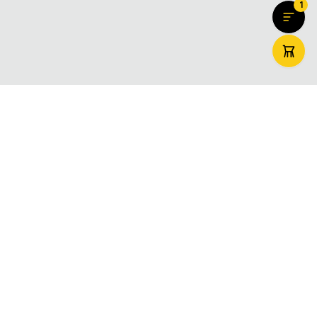
1
ZooMaxi
Вашият доверен онлайн магазин за домашни любимци –
храна, аксесоари и грижа. Доставяме щастие за вашите
любимци в цяла България.