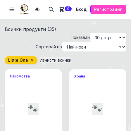
0
Вход
Регистрация
Всички продукти (
35
)
Показвай
Сортирай по
Little One
✕
Изчисти всички
Лакомства
Храна
🐾
🐾