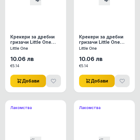
Крекери за дребни
Крекери за дребни
гризачи Little One
гризачи Little One
Sticksс бухнал ориз,
sticks с горски
Little One
Little One
фъстъци, орехи 2х55
плодове 2х60 гр.
гр. 110 гр.
0.120 кг.
10.06
лв
10.06
лв
€
5.14
€
5.14
Добави
Добави
Лакомства
Лакомства