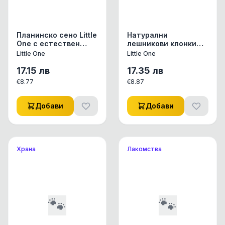
Планинско сено Little
Натурални
One с естествен
лешникови клонки
зелен цвят, богато
Little One за здрави
Little One
Little One
на фибри 1 кг.
зъби 7 бр. 1 бр.
17.15
лв
17.35
лв
€
8.77
€
8.87
Добави
Добави
Храна
Лакомства
🐾
🐾