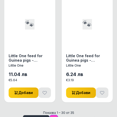
🐾
🐾
Little One feed for
Little One feed for
Guinea pigs -
Guinea pigs -
Пълноценна
Пълноценна
Little One
Little One
ежедневна храна за
ежедневна храна за
морски свинчета
морски свинчета
11.04
лв
6.24
лв
900 гр
400 гр
€
5.64
€
3.19
Добави
Добави
Показва
1
–
30
от
35