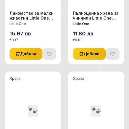
Лакомство за малки
Пълноценна храна за
животни Little One
чинчили Little One
mealworms изсушени
Feed for chinchillas
Little One
Little One
брашнени червеи 70
0.900 кг.
гр.
15.97
лв
11.80
лв
€
8.17
€
6.03
Добави
Добави
Храна
Храна
🐾
🐾