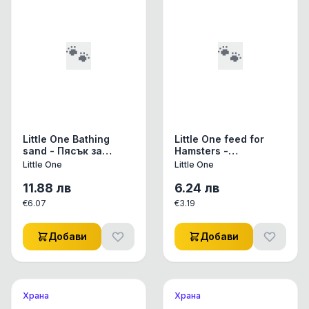
🐾
🐾
Little One Bathing
Little One feed for
sand - Пясък за
Hamsters -
къпане 1 кг
Пълноценна
Little One
Little One
ежедневна храна за
хамстери 400 гр
11.88
лв
6.24
лв
€
6.07
€
3.19
Добави
Добави
Храна
Храна