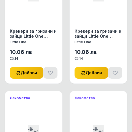
Крекери за гризачи и
Крекери за гризачи и
зайци Little One
зайци Little One
Sticks със стафиди,
Sticks с грах, морков,
Little One
Little One
ябълка, кайсия и
зеле, праз, целина,
круша 2х60 гр. 0.120
спанак 2х60 гр. 0.120
10.06
лв
10.06
лв
кг.
кг.
€
5.14
€
5.14
Добави
Добави
Лакомства
Лакомства
🐾
🐾