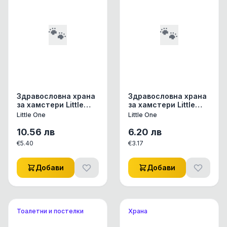
🐾
🐾
Здравословна храна
Здравословна храна
за хамстери Little
за хамстери Little
One Feed for
One Feed for
Little One
Little One
hamsters със семена,
hamsters със семена,
ядки и редки
ядки и редки
10.56
лв
6.20
лв
плодове 0.900кг.
плодове 0.400 кг.
€
5.40
€
3.17
Добави
Добави
Тоалетни и постелки
Храна