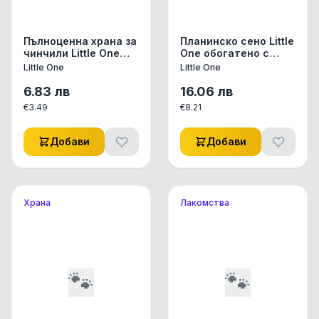
Пълноценна храна за
Планинско сено Little
чинчили Little One
One обогатено с
Feed for chinchillas
глухарче 400 гр.
Little One
Little One
0.400 кг.
0.400 кг.
6.83
лв
16.06
лв
€
3.49
€
8.21
Добави
Добави
Храна
Лакомства
🐾
🐾