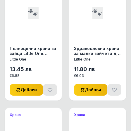
🐾
🐾
Пълноценна храна за
Здравословна храна
зайци Little One
за малки зайчета до
"Green valley".
6 месеца Little One
Little One
Little One
Fibrefood for rabbits
Feed for junior rabbits
БЕЗ ЗЪРНО богата на
с пелети от
13.45
лв
11.80
лв
фибри 750 гр. 0.75 кг.
пресовано ливадно
€
6.88
€
6.03
сено и моркови
0.900кг.
Добави
Добави
Храна
Храна