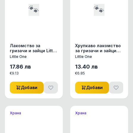
🐾
🐾
Лакомство за
Хрупкаво лакомство
гризачи и зайци Little
за гризачи и зайци
One Flower bowl
Little One Dried Carrot
Little One
Little One
купичка от ливадно
сушени моркови
сено с цветчета от
0.200 кг.
17.86
лв
13.40
лв
невен 120 гр. 1 бр.
€
9.13
€
6.85
Добави
Добави
Храна
Храна