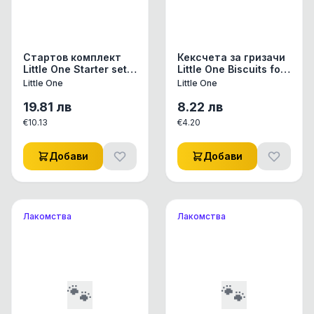
Стартов комплект
Кексчета за гризачи
Little One Starter set
Little One Biscuits for
за отглеждане на
small mammals с
Little One
Little One
хамстери, съдържа
морков и спанак 5х7
транспортна кутия,
гр. 35 гр.
19.81
лв
8.22
лв
храна, билки и
€
10.13
€
4.20
лакомства 1 бр.
Добави
Добави
Лакомства
Лакомства
🐾
🐾