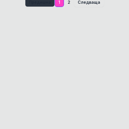
Предишна
1
2
Следваща