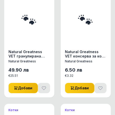
Студено пресовано
🐾
🐾
Natural Greatness
Natural Greatness
VET гранулирана
VET консерва за коте
храна за котки Renal
200 гр. Urinary
Natural Greatness
Natural Greatness
-Oxalate, 1.5 кг
Лечебна храна за
котки RENAL –
49.90
лв
6.50
лв
OXALATE При
€
25.51
€
3.32
хронична бъбречна
недостатъчност
Предотвратява
Добави
Добави
появата на
оксалатни камъни
Протеини с висока
биологична
стойност -
Котки
Котки
минимално