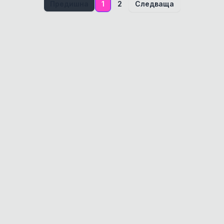
стрес формула -
Предишна
1
2
Следваща
алфа казозепин
Диетична
пълноценна храна за
котки в зряла
възраст.