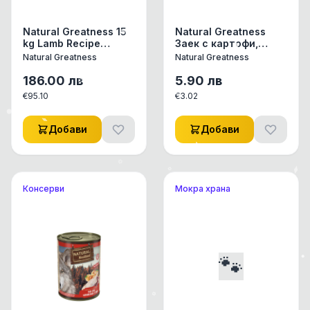
Natural Greatness 15
Natural Greatness
kg Lamb Recipe
Заек с картофи,
Sensitive 15 kg / агне /
ябълка и мащерка
Natural Greatness
Natural Greatness
186.00
лв
5.90
лв
€
95.10
€
3.02
Добави
Добави
Консерви
Мокра храна
🐾