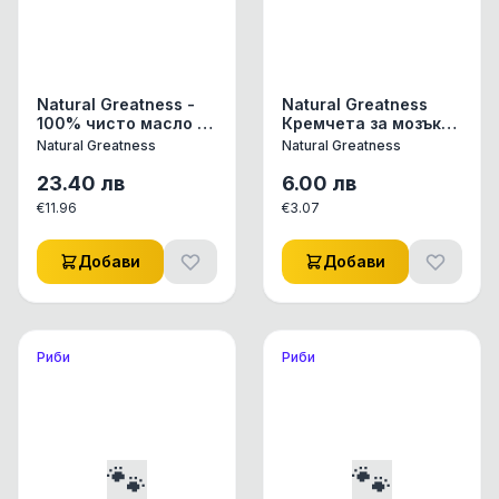
Natural Greatness -
Natural Greatness
100% чисто масло от
Кремчета за мозъка
сьомга, 250 мл
- Риба Тон и Миди 4
Natural Greatness
Natural Greatness
бр с добавени Омега
3 - DHA описание
23.40
лв
6.00
лв
€
11.96
€
3.07
Добави
Добави
Риби
Риби
🐾
🐾