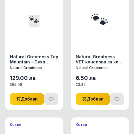
🐾
🐾
Natural Greatness Top
Natural Greatness
Mountain - Суха
VET консерва за коте
храна за котка
200 гр. Renal
Natural Greatness
Natural Greatness
монопротеин със
ХРАНИТЕЛНИ
Заек 82% месо
ДОБАВКИ Natural
129.00
лв
6.50
лв
Greatness SALMON
€
65.96
€
3.32
OIL Много висок
процент на омега 3
масни к-ни EPA, DHA
Добави
Добави
and DPA Съдържа
специфичната омега
3 - DPA - 22% по-
ефективно
усвояване Съдържа
Котки
Котки
антиоксиданта
Астаксантин