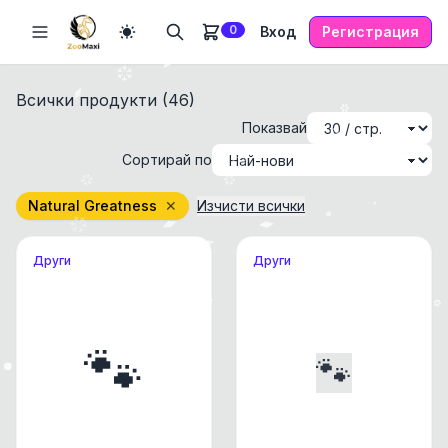
0
Вход
Регистрация
Всички продукти (
46
)
Показвай
Сортирай по
Natural Greatness
✕
Изчисти всички
Други
Други
🐾
🐾