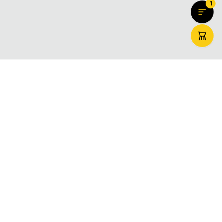
1
ZooMaxi
Вашият доверен онлайн магазин за домашни любимци –
храна, аксесоари и грижа. Доставяме щастие за вашите
любимци в цяла България.