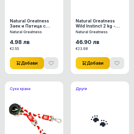
Natural Greatness
Natural Greatness
Заек и Патица с
Wild Instinct 2 kg -
моркови и лайка
Chicken & Turkey -
Natural Greatness
Natural Greatness
86% месо / за
бебета /
4.98
лв
46.90
лв
€
2.55
€
23.98
Добави
Добави
Суха храна
Други
🐾