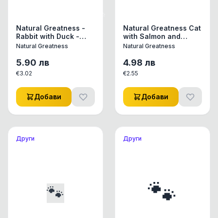
Natural Greatness -
Natural Greatness Cat
Rabbit with Duck -
with Salmon and
Консерва за куче с
Turkey - Мокра храна
Natural Greatness
Natural Greatness
патица с кайсии и
за котки със Сьомга
трюфел
и Пуйка, тиква и
5.90
лв
4.98
лв
боровинки, консерва
€
3.02
€
2.55
185 гр
Добави
Добави
Други
Други
🐾
🐾