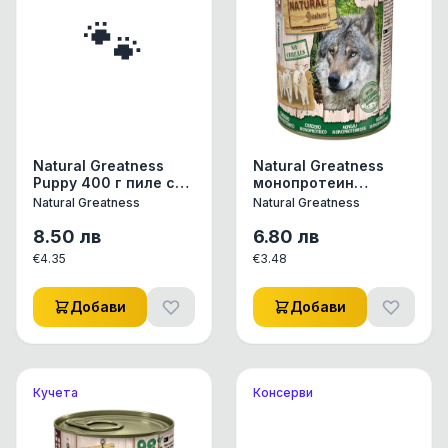
🐾
Natural Greatness
Natural Greatness
Puppy 400 г пиле с
монопротеин
моркови, ананас
консерви за кучета
Natural Greatness
Natural Greatness
натурални, без
зърнени храни с вкус
8.50
лв
6.80
лв
на Сьомга конс. за
€
4.35
€
3.48
куче
Добави
Добави
Кучета
Консерви