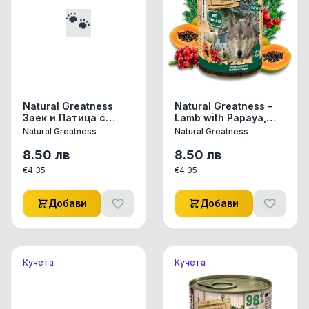
🐾
Natural Greatness
Natural Greatness -
Заек и Патица с
Lamb with Papaya,
ябълка, домат и
Cranberry and
Natural Greatness
Natural Greatness
семена от копър -
Rosemary - Агне с
конс. за куче.
папая, боровинки и
8.50
лв
8.50
лв
розмарин 400 гр.
€
4.35
€
4.35
Добави
Добави
Кучета
Кучета