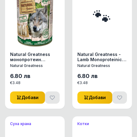
🐾
Natural Greatness
Natural Greatness -
монопротеин
Lamb Monoproteinic
консерви за кучета
recipe -
Natural Greatness
Natural Greatness
натурални, без
Монопротеин Агне
зърнени храни с вкус
(за чувствителни)
6.80
лв
6.80
лв
на Пуйка конс. за
400гр
€
3.48
€
3.48
куче
Добави
Добави
Суха храна
Котки