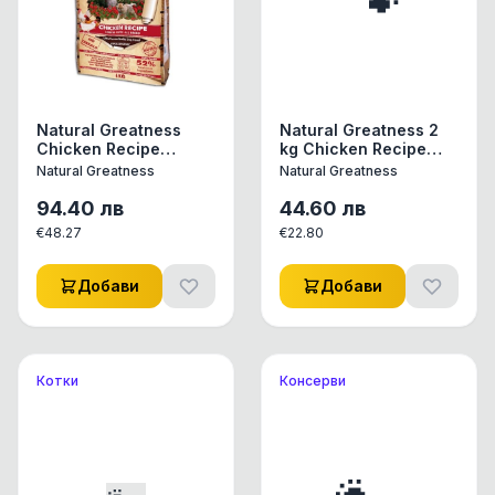
Natural Greatness
Natural Greatness 2
Chicken Recipe
kg Chicken Recipe
Starter Puppy - Суха
Starter-Puppy / за
Natural Greatness
Natural Greatness
храна за малки
бебета /
кученца и майки,
94.40
лв
44.60
лв
Grain free, 6 кг.
€
48.27
€
22.80
Добави
Добави
Котки
Консерви