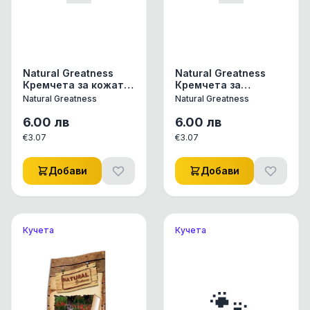
Natural Greatness
Natural Greatness
Кремчета за кожата
Кремчета за
и козината - Риба
имунната сиситема -
Natural Greatness
Natural Greatness
Тон и Раци 4 бр с
Пиле, Риба Тон и
добавени Омега 3 и
Омари 4 бр с
6.00
лв
6.00
лв
Vit E
добавен L-lysine
€
3.07
€
3.07
Добави
Добави
Кучета
Кучета
🐾