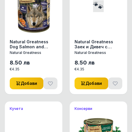
🐾
Natural Greatness
Natural Greatness
Dog Salmon and
Заек и Дивеч с
Turkey - Консерва за
моркови, маслини и
Natural Greatness
Natural Greatness
кучета със сьомга,
амарант - конс. за
пуйка, тиква, батати
куче
8.50
лв
8.50
лв
и облепиха - 400гр
€
4.35
€
4.35
Добави
Добави
Кучета
Консерви