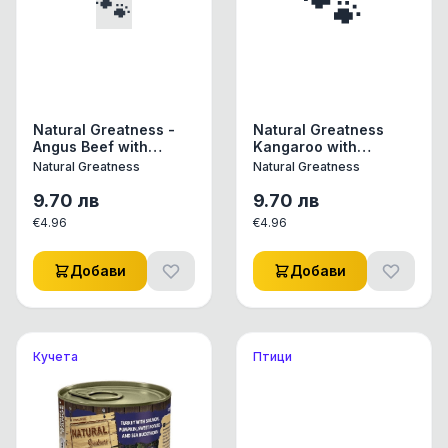
🐾
🐾
Natural Greatness -
Natural Greatness
Angus Beef with
Kangaroo with
mushrooms, ginger
Pineapple, Mango &
Natural Greatness
Natural Greatness
and rosemary -
Spirulina - Кенгуру с
Телешко Ангъс с
ананас, манго и
9.70
лв
9.70
лв
джинджифил,
спирулина -
€
4.96
€
4.96
розмарин и гъби
Хипоалергенна
400гр.
храна, без зърнени
култури, 400 гр
Добави
Добави
Кучета
Птици