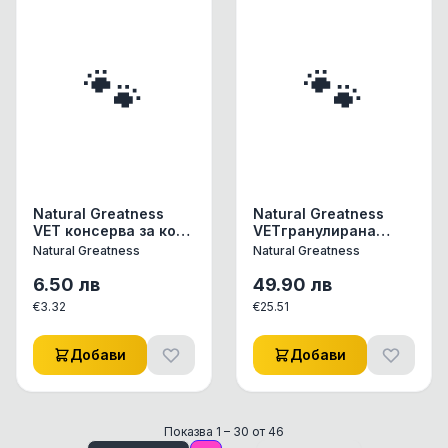
натоварване на
бъбреците Диетична
пълноценна храна за
котки в зряла
🐾
🐾
възраст.
Natural Greatness
Natural Greatness
VET консерва за коте
VETгранулирана
200 гр.
храна за котки
Natural Greatness
Natural Greatness
Gastrointestinal
Gastrointestinal, 1.5 кг
Лечебна храна за
6.50
лв
49.90
лв
котки URINARY -
€
3.32
€
25.51
STRUVITE Разтваря и
намалява появата на
струвитни камъни
Добави
Добави
При котки с
идиопатичен цистит
Намалява
тревожността,
Показва
1
–
30
от
46
успокоява Анти