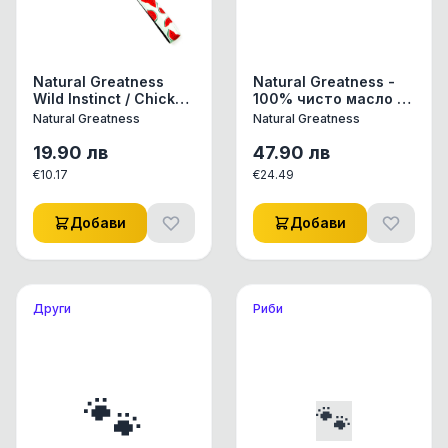
Natural Greatness
Natural Greatness -
Wild Instinct / Chicken
100% чисто масло от
& Turkey / - ултра
сьомга, 1000 мл
Natural Greatness
Natural Greatness
премиум храна с
пилешко и пуешко
19.90
лв
47.90
лв
600 гр.
€
10.17
€
24.49
Добави
Добави
Други
Риби
🐾
🐾