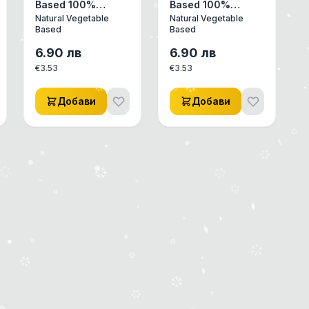
Based 100%
Based 100%
Биоразгр. и
Биоразгр. и
Natural Vegetable
Natural Vegetable
компостируеми
компостируеми
Based
Based
пликчета,
пликчета
6.90
лв
6.90
лв
€
3.53
€
3.53
Добави
Добави