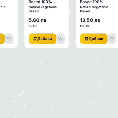
%
Based 100%
Based 100%
ни
рециклирани
Биоразградими
able
Natural Vegetable
Natural Vegetable
лимон
пликчета,
Based
Based
5.60
лв
13.50
лв
€
2.86
€
6.90
и
Добави
Добави