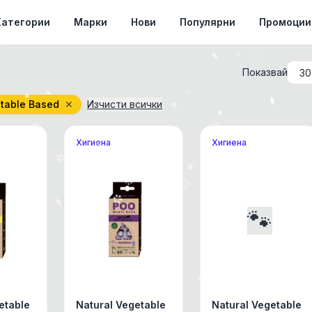
Категории
Марки
Нови
Популярни
Промоции
Показвай
etable Based
✕
Изчисти всички
Хигиена
Хигиена
🐾
etable
Natural Vegetable
Natural Vegetable