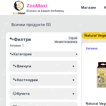
ZooMaxi
Магазин
Всичко за вашия любимец
Всички продукти (
5
)
Natural Veg
Скрий
🐾
Филтри
Изчисти всички
Активни:
1
Хигиена
🐾
Категории
▾
🐾
Влечуги
▾
🐾
Костенурки
▾
🐶
Кучета
▾
Natural Veg