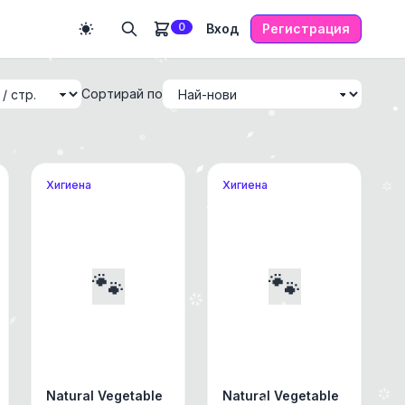
0
Вход
Регистрация
Сортирай по
Хигиена
Хигиена
🐾
🐾
Natural Vegetable
Natural Vegetable