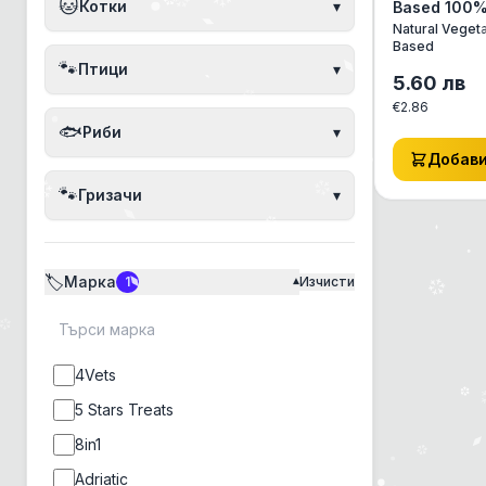
🐱
Котки
▾
Based 100
рециклира
Natural Veget
Пликчета, 
Based
🐾
Птици
▾
5.60
лв
€
2.86
🐟
Риби
▾
Добав
🐾
Гризачи
▾
🏷️
Марка
1
Изчисти
▾
4Vets
5 Stars Treats
8in1
Adriatic