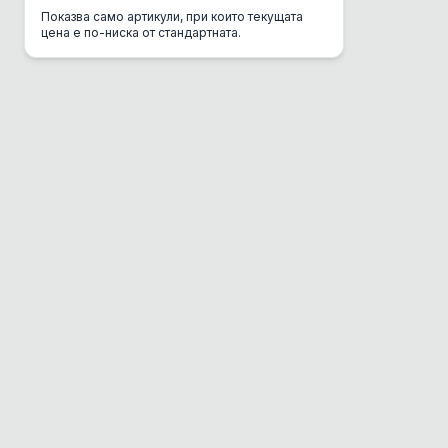
Показва само артикули, при които текущата
CSI Urine
цена е по-ниска от стандартната.
Danube
DC Mini
Del Gurme
Deli Gusto
Diamond
Dolina Noteci
Dono
Dr. Clauder's
EBI
Eco Clean Box
Eco Транспортна
Enjoy
Equilibrio