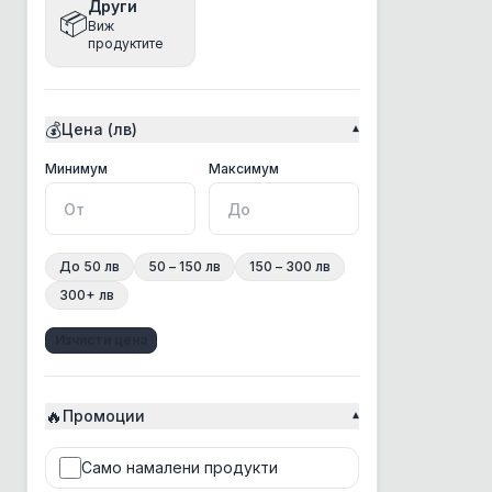
Други
📦
Виж
Bea
продуктите
Beaphar
Bento
💰
Цена (лв)
▾
Best Clean
BonaCibo
Минимална цена
Максимална цена
Минимум
Максимум
BRAAAF
Bravery
До 50 лв
50 – 150 лв
150 – 300 лв
Brit
300+ лв
Chicopee
Изчисти цена
Chris Christensen
Churu Rolls
🔥
CosyFlock
Промоции
▾
Croci
Само намалени продукти
CSI Floor&Surface