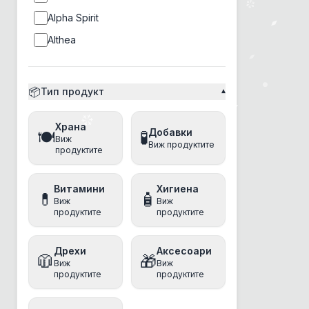
Alpha Spirit
Althea
Ambrosia
Amity
📦
Тип продукт
▾
Ancestral Grassland
Храна
Anima
Добавки
🍽️
🧪
Виж
Виж продуктите
Animonda
продуктите
anipro
Витамини
Хигиена
Antos
💊
🧴
Виж
Виж
продуктите
продуктите
Applaws
Aquatec
Дрехи
Аксесоари
🧥
🎁
Arm&Hammer
Виж
Виж
продуктите
продуктите
Athena
Baskerville