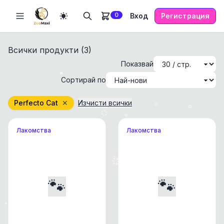
0
Вход
Регистрация
Всички продукти (
3
)
Показвай
Сортирай по
Perfecto Cat
✕
Изчисти всички
Лакомства
Лакомства
🐾
🐾