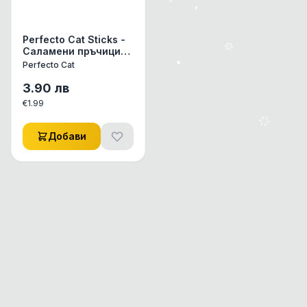
Perfecto Cat Sticks -
Саламени пръчици
за котки с агнешко и
Perfecto Cat
пуешко 50 гр
3.90
лв
€
1.99
Добави