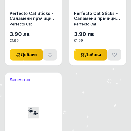
Perfecto Cat Sticks -
Perfecto Cat Sticks -
Саламени пръчици
Саламени пръчици
за котки със заешко
за котки с домашни
Perfecto Cat
Perfecto Cat
и птиче месо 50 гр
птици и дроб 50 гр
3.90
лв
3.90
лв
€
1.99
€
1.99
Добави
Добави
Лакомства
🐾