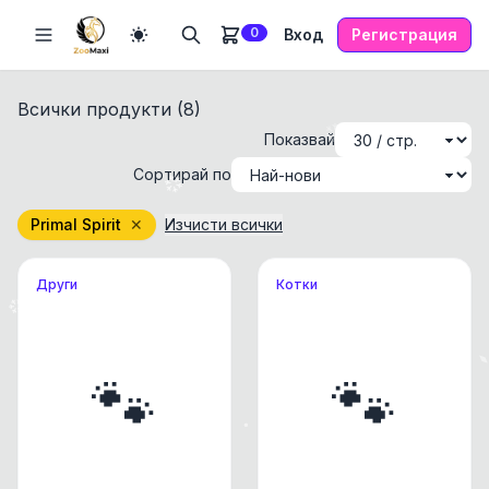
0
Вход
Регистрация
Всички продукти (
8
)
Показвай
Сортирай по
Primal Spirit
✕
Изчисти всички
Други
Котки
🐾
🐾