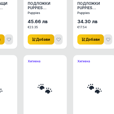
ГАЩИ
ПОДЛОЖКИ
ПОДЛОЖКИ
PUPPIES
PUPPIES
 КУЧЕ/
ИКОНОМИК 50БР/
ИКОНОМИК 50БР/
Puppies
Puppies
И
ПАК 90/60
ПАК 60/60
1бр.
АКСЕСОАРИ КУЧЕ/
АКСЕСОАРИ КУЧЕ/
45.66
лв
34.30
лв
КОТЕ ДРУГИ
КОТЕ ДРУГИ
€
23.35
€
17.54
АКСЕСОАРИ 1ПАК
АКСЕСОАРИ 1ПАК
и
Добави
Добави
Хигиена
Хигиена

🐾
🐾