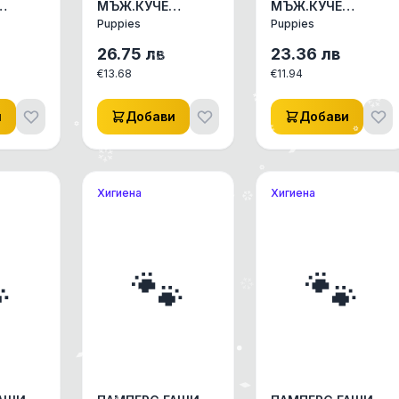
МЪЖ.КУЧЕ
МЪЖ.КУЧЕ
PUPPIES L
PUPPIES М
Puppies
Puppies
 КУЧЕ/
АКСЕСОАРИ КУЧЕ/
АКСЕСОАРИ КУЧЕ/
И
КОТЕ ДРУГИ
КОТЕ ДРУГИ
26.75
лв
23.36
лв
 1бр
АКСЕСОАРИ 1бр
АКСЕСОАРИ 1бр
€
13.68
€
11.94
и
Добави
Добави
Хигиена
Хигиена

🐾
🐾