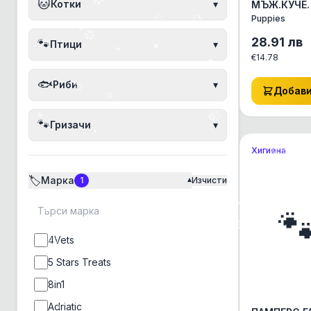
🐱
Котки
▾
МЪЖ.КУЧЕ
PUPPIES XL
Puppies
АКСЕСОАРИ
КОТЕ ДРУГ
28.91
лв
🐾
Птици
▾
АКСЕСОАРИ
€
14.78
🐟
Риби
▾
Добав
🐾
Гризачи
▾
Хигиена
🏷️
Марка
1
Изчисти
▾

4Vets
5 Stars Treats
8in1
Adriatic