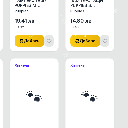
ПАМПЕРС ГАЩИ
ПАМПЕРС ГАЩИ
PUPPIES M
PUPPIES S
АКСЕСОАРИ КУЧЕ/
АКСЕСОАРИ КУЧЕ/
Puppies
Puppies
КОТЕ ДРУГИ
КОТЕ ДРУГИ
АКСЕСОАРИ 1бр.
АКСЕСОАРИ 1бр.
19.41
лв
14.80
лв
€
9.92
€
7.57
Добави
Добави
Хигиена
Хигиена
🐾
🐾