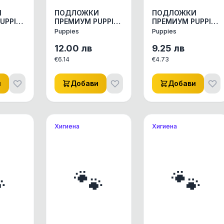
И
ПОДЛОЖКИ
ПОДЛОЖКИ
UPPIES
ПРЕМИУМ PUPPIES
ПРЕМИУМ PUPPIES
L 60/60
M 60/40
Puppies
Puppies
Н
АКТ.ВЪГЛЕН
АКТ.ВЪГЛЕН
 КУЧЕ/
АКСЕСОАРИ КУЧЕ/
АКСЕСОАРИ КУЧЕ/
12.00
лв
9.25
лв
И
КОТЕ ДРУГИ
КОТЕ ДРУГИ
€
6.14
€
4.73
1бр.
АКСЕСОАРИ 1бр.
АКСЕСОАРИ 1бр.
и
Добави
Добави
Хигиена
Хигиена

🐾
🐾