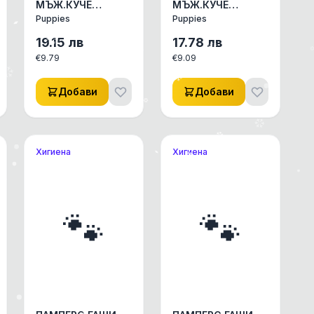
МЪЖ.КУЧЕ
МЪЖ.КУЧЕ
PUPPIES S
PUPPIES XS
Puppies
Puppies
АКСЕСОАРИ КУЧЕ/
АКСЕСОАРИ КУЧЕ/
КОТЕ ДРУГИ
КОТЕ ДРУГИ
19.15
лв
17.78
лв
АКСЕСОАРИ 1бр
АКСЕСОАРИ 1бр
€
9.79
€
9.09
Добави
Добави
Хигиена
Хигиена
🐾
🐾