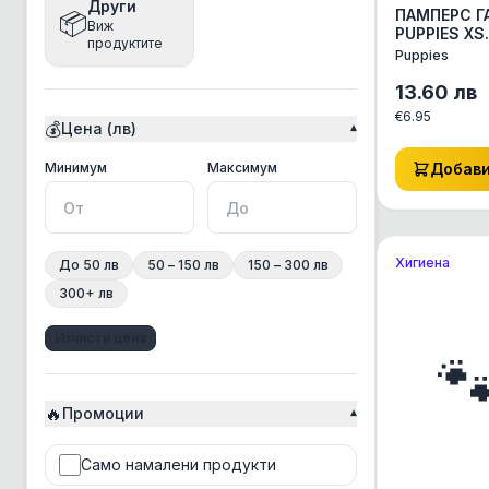
Други
ПАМПЕРС 
📦
Виж
Bea
PUPPIES XS
продуктите
АКСЕСОАРИ
Puppies
Beaphar
КОТЕ ДРУГ
АКСЕСОАРИ 
13.60
лв
Bento
€
6.95
💰
Цена (лв)
▾
Best Clean
BonaCibo
Минимална цена
Максимална цена
Минимум
Максимум
Добав
BRAAAF
Bravery
Хигиена
До 50 лв
50 – 150 лв
150 – 300 лв
Brit
300+ лв
Chicopee
Изчисти цена
Chris Christensen

Churu Rolls
🔥
CosyFlock
Промоции
▾
Croci
Само намалени продукти
CSI Floor&Surface