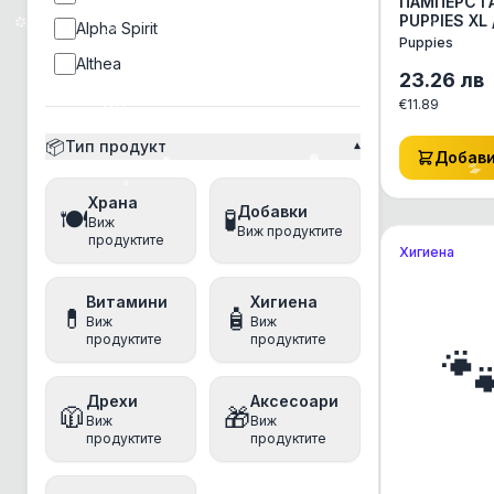
ПАМПЕРС 
PUPPIES XL 
Alpha Spirit
АКСЕСОАРИ
Puppies
КОТЕ ДРУГ
Althea
АКСЕСОАРИ
23.26
лв
Ambrosia
€
11.89
Amity
📦
Тип продукт
▾
Добав
Ancestral Grassland
Храна
Anima
Добавки
🍽️
🧪
Виж
Виж продуктите
Animonda
продуктите
Хигиена
anipro
Витамини
Хигиена
Antos
💊
🧴
Виж
Виж
продуктите
продуктите
Applaws

Aquatec
Дрехи
Аксесоари
🧥
🎁
Arm&Hammer
Виж
Виж
продуктите
продуктите
Athena
Baskerville