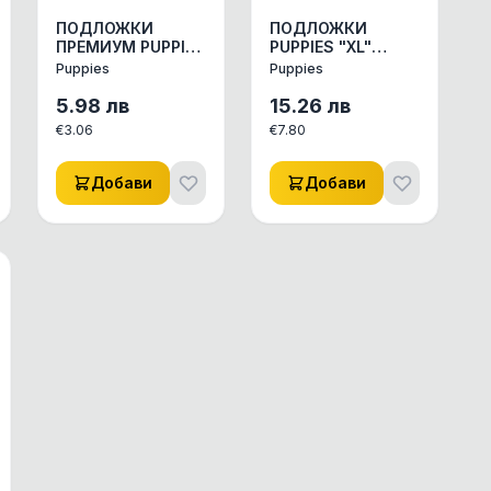
ПОДЛОЖКИ
ПОДЛОЖКИ
ПРЕМИУМ PUPPIES
PUPPIES "XL"
S 45/30
90/60 10бр/пак
Puppies
Puppies
АКТ.ВЪГЛЕН
АКСЕСОАРИ КУЧЕ/
АКСЕСОАРИ КУЧЕ/
КОТЕ ДРУГИ
5.98
лв
15.26
лв
КОТЕ ДРУГИ
АКСЕСОАРИ 1бр
€
3.06
€
7.80
АКСЕСОАРИ 1бр.
Добави
Добави