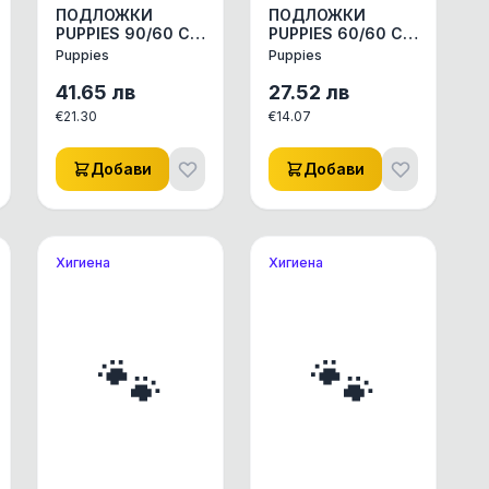
ПОДЛОЖКИ
ПОДЛОЖКИ
PUPPIES 90/60 СМ
PUPPIES 60/60 СМ
30 БР/пак
30 БР/ПАК
Puppies
Puppies
АКСЕСОАРИ КУЧЕ/
АКСЕСОАРИ КУЧЕ/
КОТЕ ДРУГИ
КОТЕ ДРУГИ
41.65
лв
27.52
лв
АКСЕСОАРИ 1бр.
АКСЕСОАРИ 1ПАК
€
21.30
€
14.07
Добави
Добави
Хигиена
Хигиена
🐾
🐾