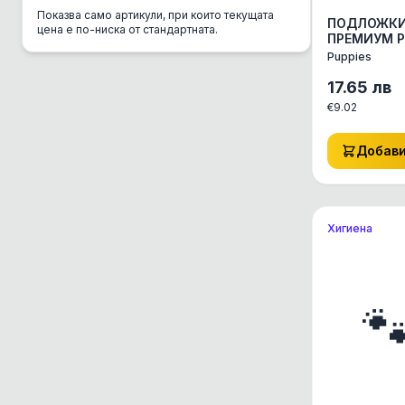
Показва само артикули, при които текущата
CSI Urine
ПОДЛОЖК
цена е по-ниска от стандартната.
ПРЕМИУМ P
Danube
XL 90/60
Puppies
АКТ.ВЪГЛЕ
DC Mini
АКСЕСОАРИ
17.65
лв
КОТЕ ДРУГ
€
9.02
Del Gurme
АКСЕСОАРИ 
Deli Gusto
Добав
Diamond
Dolina Noteci
Dono
Хигиена
Dr. Clauder's
EBI

Eco Clean Box
Eco Транспортна
Enjoy
Equilibrio