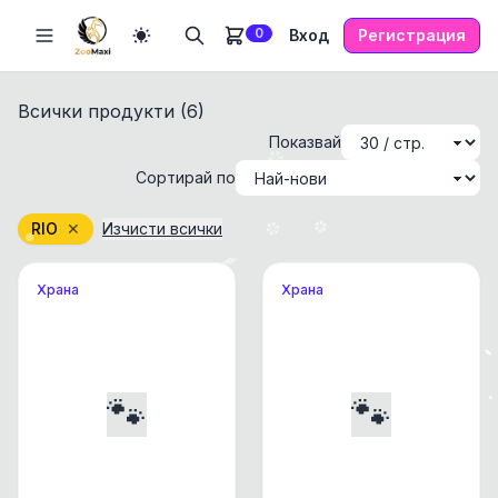
0
Вход
Регистрация
Всички продукти (
6
)
Показвай
Сортирай по
RIO
✕
Изчисти всички
Храна
Храна
🐾
🐾