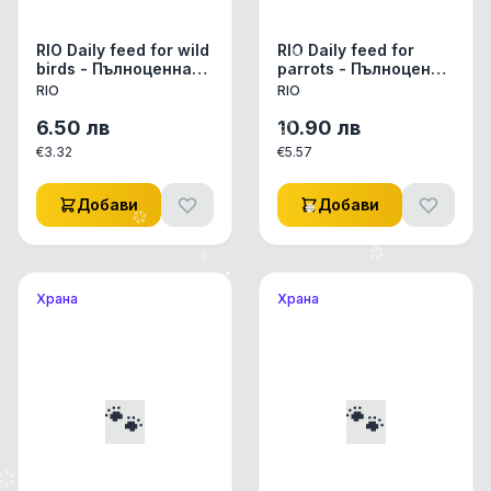
RIO Daily feed for wild
RIO Daily feed for
birds - Пълноценна
parrots - Пълноценна
ежедневна храна за
ежедневна храна за
RIO
RIO
диви птици 500 гр
големи папагали 1 кг
6.50
лв
10.90
лв
€
3.32
€
5.57
Добави
Добави
Храна
Храна
🐾
🐾