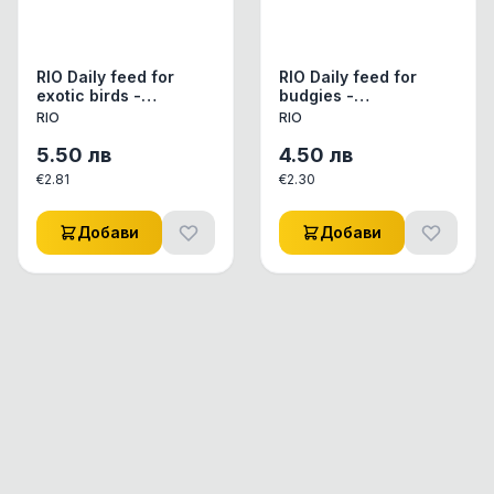
RIO Daily feed for
RIO Daily feed for
exotic birds -
budgies -
Пълноценна
Пълноценна
RIO
RIO
ежедневна храна за
ежедневна храна за
екзотични птици 500
вълнисти папагали
5.50
лв
4.50
лв
гр
500 гр
€
2.81
€
2.30
Добави
Добави