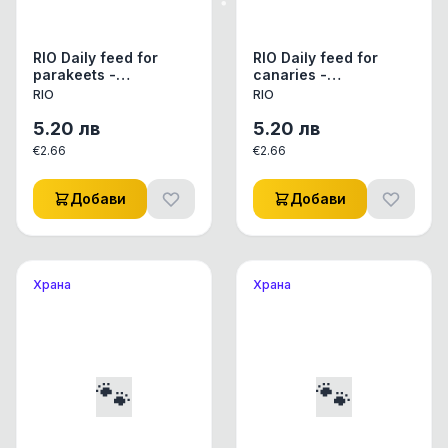
RIO Daily feed for
RIO Daily feed for
parakeets -
canaries -
Пълноценна
Пълноценна
RIO
RIO
ежедневна храна за
ежедневна храна за
средни папагали 500
канари 500 гр
5.20
лв
5.20
лв
гр
€
2.66
€
2.66
Добави
Добави
Храна
Храна
🐾
🐾