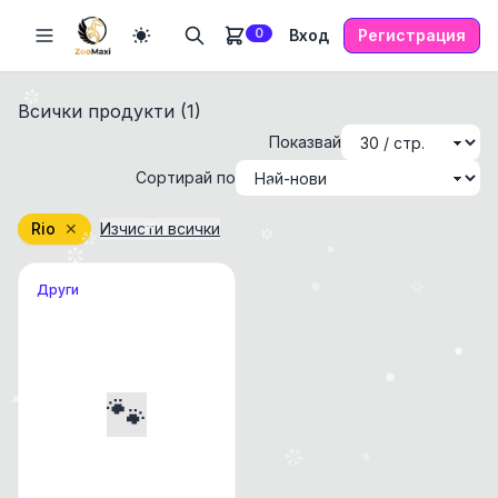
0
Вход
Регистрация
Всички продукти (
1
)
Показвай
Сортирай по
Rio
✕
Изчисти всички
Други
🐾