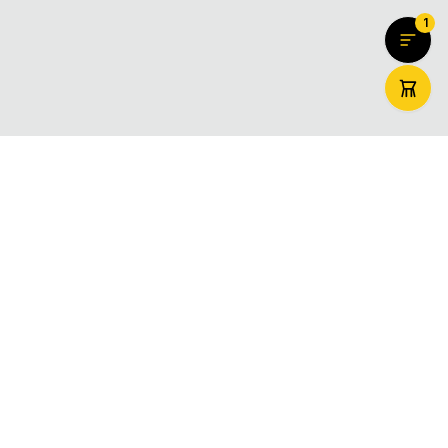
1
ZooMaxi
Вашият доверен онлайн магазин за домашни любимци –
храна, аксесоари и грижа. Доставяме щастие за вашите
любимци в цяла България.