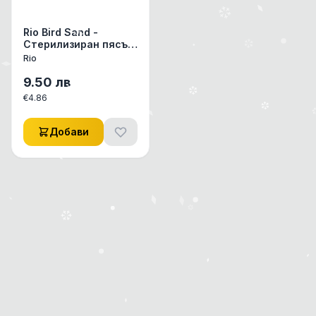
Rio Bird Sand -
Стерилизиран пясък
за птици 2 кг
Rio
9.50
лв
€
4.86
Добави