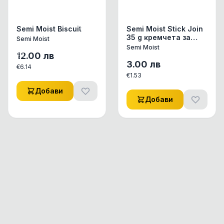
Semi Moist Biscuit
Semi Moist Stick Join
35 g кремчета за
Semi Moist
котки
Semi Moist
12.00
лв
3.00
лв
€
6.14
€
1.53
Добави
Добави