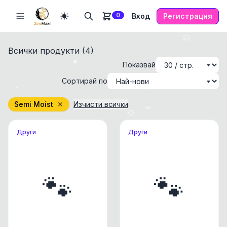
0
Вход
Регистрация
Всички продукти (
4
)
Показвай
Сортирай по
Semi Moist
✕
Изчисти всички
Други
Други
🐾
🐾