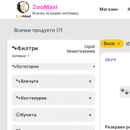
ZooMaxi
Магазин
Всичко за вашия любимец
Всички продукти (
7
)
Sicce
✕
И
Скрий
🐾
Филтри
Изчисти всички
Активни:
1
Други
🐾
Категории
▾
🐾
Влечуги
▾

🐾
Костенурки
▾
🐶
Кучета
▾
Резервен р