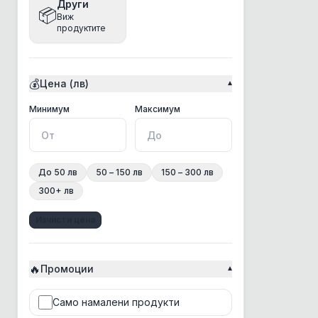
Други
📦
Виж
Bea
продуктите
Beaphar
Bento
💰
Цена (лв)
▾
Best Clean
BonaCibo
Минимална цена
Максимална цена
Минимум
Максимум
BRAAAF
Bravery
До 50 лв
50 – 150 лв
150 – 300 лв
Brit
300+ лв
Chicopee
Изчисти цена
Chris Christensen
Churu Rolls
🔥
CosyFlock
Промоции
▾
Croci
Само намалени продукти
CSI Floor&Surface