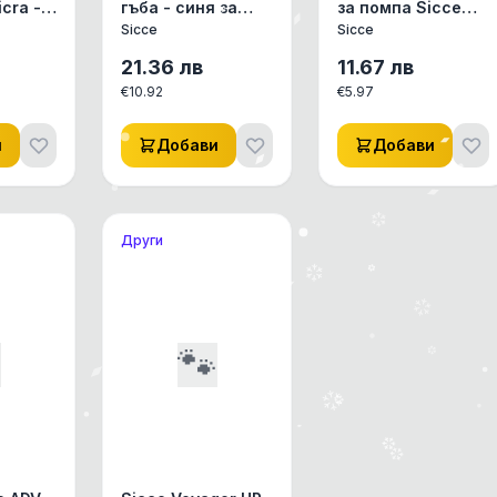
cra -
гъба - синя за
за помпа Sicce
Sicce Shark, 2 бр.
Mimouse
Sicce
Sicce
21.36
лв
11.67
лв
€
10.92
€
5.97
и
Добави
Добави
Други

🐾