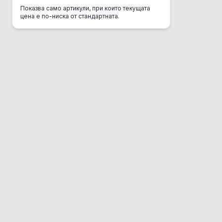
Показва само артикули, при които текущата
CSI Urine
цена е по-ниска от стандартната.
Danube
DC Mini
Del Gurme
Deli Gusto
Diamond
Dolina Noteci
Dono
Dr. Clauder's
EBI
Eco Clean Box
Eco Транспортна
Enjoy
Equilibrio