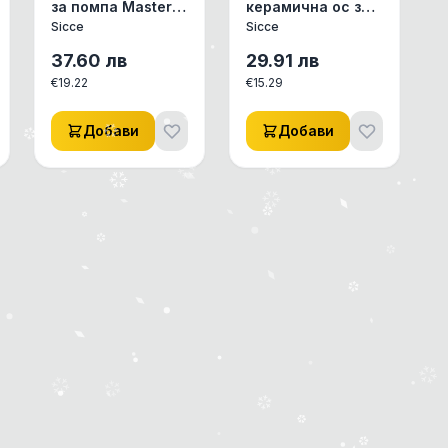
за помпа Master
керамична ос за
DW 4000 - Sicce
помпа Master DW
Sicce
Sicce
4000 - Sicce
37.60
лв
29.91
лв
€
19.22
€
15.29
Добави
Добави