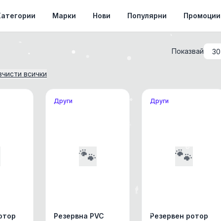
Категории
Марки
Нови
Популярни
Промоции
Показвай
зчисти всички
Други
Други

🐾
🐾
отор
Резервна PVC
Резервен ротор