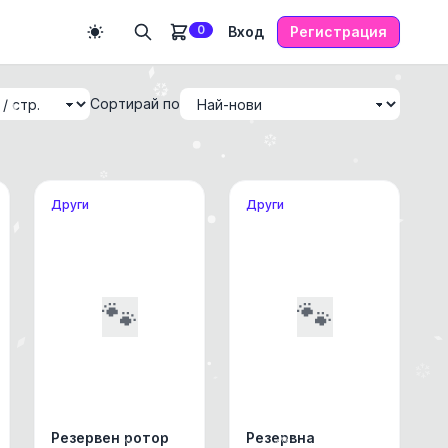
0
Вход
Регистрация
Сортирай по
Други
Други
🐾
🐾
Резервен ротор
Резервна