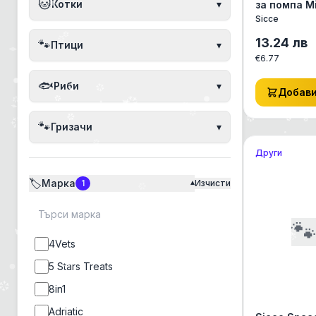
🐱
Котки
▾
за помпа Mi
Sicce
Sicce
13.24
лв
🐾
Птици
▾
€
6.77
🐟
Риби
▾
Добав
🐾
Гризачи
▾
Други
🏷️
Марка
1
Изчисти
▾

4Vets
5 Stars Treats
8in1
Adriatic