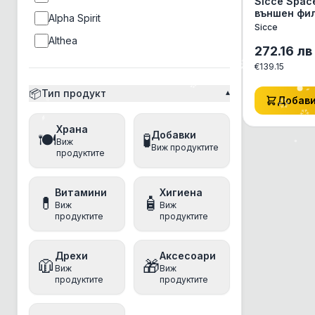
Sicce Spac
външен фи
Alpha Spirit
800 л/час
Sicce
Althea
272.16
лв
Ambrosia
€
139.15
Amity
📦
Тип продукт
▾
Добав
Ancestral Grassland
Храна
Anima
Добавки
🍽️
🧪
Виж
Виж продуктите
Animonda
продуктите
anipro
Витамини
Хигиена
Antos
💊
🧴
Виж
Виж
продуктите
продуктите
Applaws
Aquatec
Дрехи
Аксесоари
🧥
🎁
Arm&Hammer
Виж
Виж
продуктите
продуктите
Athena
Baskerville