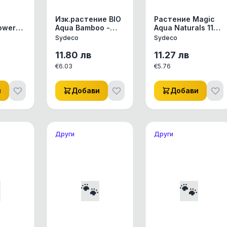
Изк.растение BIO
Растение Magic
ower
Aqua Bamboo -
Aqua Naturals 11см
deco,
25см от Sydeco,
от Sydeco,
Sydeco
Sydeco
Франция
Франция
11.80
лв
11.27
лв
€
6.03
€
5.76
и
Добави
Добави
Други
Други

🐾
🐾