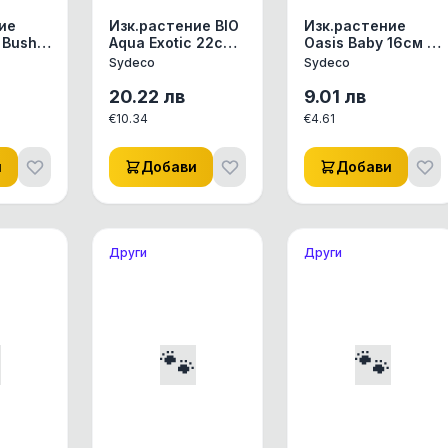
ие
Изк.растение BIO
Изк.растение
 Bush
Aqua Exotic 22см -
Oasis Baby 16см -
55
385011
380061
Sydeco
Sydeco
20.22
лв
9.01
лв
€
10.34
€
4.61
и
Добави
Добави
Други
Други

🐾
🐾