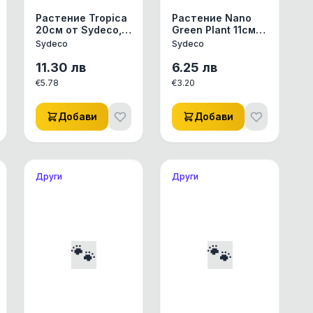
Растение Tropica
Растение Nano
20см от Sydeco,
Green Plant 11см
Франция
от Sydeco,
Sydeco
Sydeco
Франция
11.30
лв
6.25
лв
€
5.78
€
3.20
Добави
Добави
Други
Други
🐾
🐾