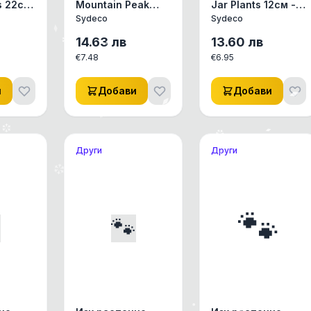
s 22см,
Mountain Peak
Jar Plants 12см -
анция
Bush 16см,
380483
Sydeco
Sydeco
Sydeco, Франция
14.63
лв
13.60
лв
€
7.48
€
6.95
и
Добави
Добави
Други
Други
🐾

🐾