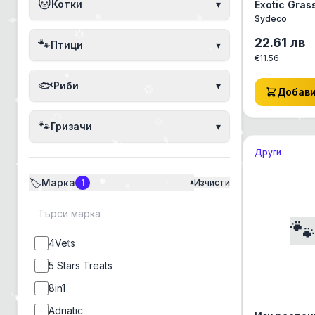
🐱
Котки
▾
Exotic Gras
Sydeco, Фр
Sydeco
22.61
лв
🐾
Птици
▾
€
11.56
🐟
Риби
▾
Добав
🐾
Гризачи
▾
Други
🏷️
Марка
1
Изчисти
▾

4Vets
5 Stars Treats
8in1
Adriatic