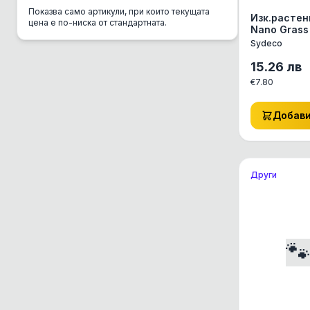
Показва само артикули, при които текущата
CSI Urine
Изк.растен
цена е по-ниска от стандартната.
Nano Grass
Danube
8см - 3501
Sydeco
DC Mini
15.26
лв
€
7.80
Del Gurme
Deli Gusto
Добав
Diamond
Dolina Noteci
Dono
Други
Dr. Clauder's
EBI
Eco Clean Box

Eco Транспортна
Enjoy
Equilibrio