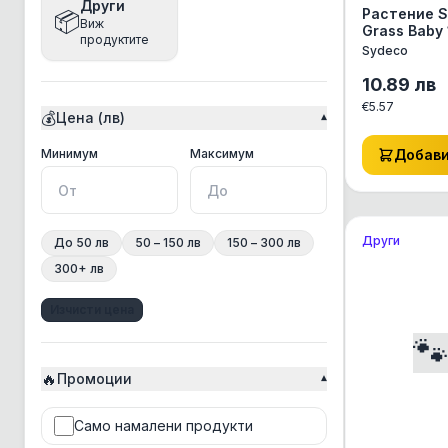
Други
Растение 
📦
Виж
Bea
Grass Baby
продуктите
от Sydeco,
Sydeco
Beaphar
Франция
10.89
лв
Bento
€
5.57
💰
Цена (лв)
▾
Best Clean
BonaCibo
Минимална цена
Максимална цена
Минимум
Максимум
Добав
BRAAAF
Bravery
Други
До 50 лв
50 – 150 лв
150 – 300 лв
Brit
300+ лв
Chicopee
Изчисти цена
Chris Christensen

Churu Rolls
🔥
CosyFlock
Промоции
▾
Croci
Само намалени продукти
CSI Floor&Surface