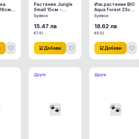
Sea
Растение Jungle
Изк.растение BIO
 16см
Small 15см -
Aqua Forest 23см
различни цветове
- 385010
Sydeco
Sydeco
от Sydeco,
Франция
15.47
лв
18.62
лв
€
7.91
€
9.52
и
Добави
Добави
Други
Други

🐾
🐾