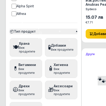
Изк.растен
Anubias Pea
Alpha Spirit
22см - 380
Sydeco
Althea
15.07
лв
Ambrosia
€
7.71
Amity
📦
Тип продукт
▾
Добав
Ancestral Grassland
Храна
Anima
Добавки
🍽️
🧪
Виж
Виж продуктите
Animonda
продуктите
Други
anipro
Витамини
Хигиена
Antos
💊
🧴
Виж
Виж
продуктите
продуктите
Applaws

Aquatec
Дрехи
Аксесоари
🧥
🎁
Arm&Hammer
Виж
Виж
продуктите
продуктите
Athena
Baskerville