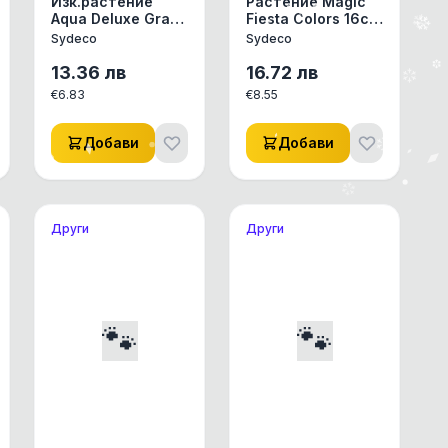
Изк.растение
Растение Magic
Aqua Deluxe Grass
Fiesta Colors 16см
7см - 380292
от Sydeco,
Sydeco
Sydeco
Франция
13.36
лв
16.72
лв
€
6.83
€
8.55
Добави
Добави
Други
Други
🐾
🐾