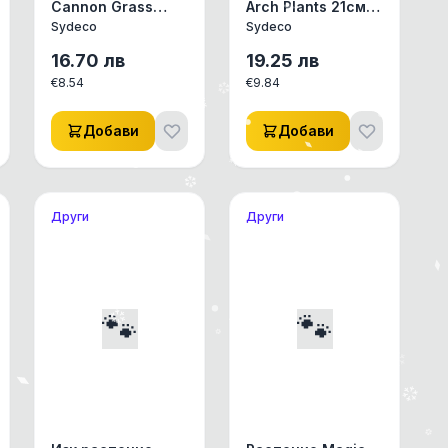
Cannon Grass
Arch Plants 21см,
15см, Sydeco,
Sydeco, Франция
Sydeco
Sydeco
Франция
16.70
лв
19.25
лв
€
8.54
€
9.84
Добави
Добави
Други
Други
🐾
🐾