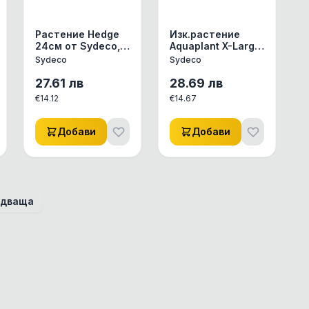
Растение Hedge
Изк.растение
24см от Sydeco,
Aquaplant X-Large
Франция
35см - 349700
Sydeco
Sydeco
27.61
лв
28.69
лв
€
14.12
€
14.67
Добави
Добави
дваща