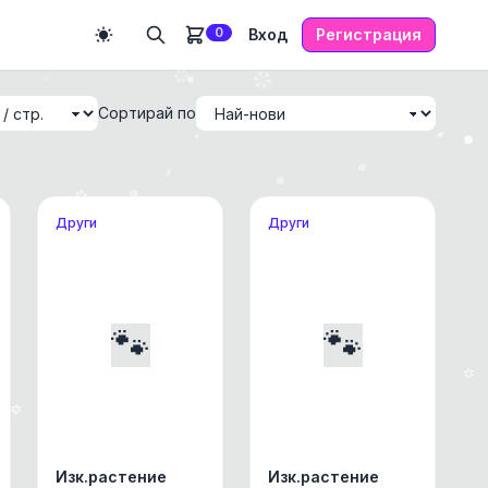
0
Вход
Регистрация
Сортирай по
Други
Други
🐾
🐾
Изк.растение
Изк.растение