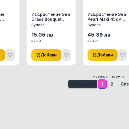
ие
Изк.растение Sea
Изк.растение Sea
Grass Bouquet
Pearl Maxi 45см -
м -
16см - 350201
350119
Sydeco
Sydeco
15.05
лв
45.39
лв
€
7.69
€
23.21
и
Добави
Добави
Показва
1
–
30
от
51
Предишна
1
2
Сле