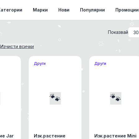
Категории
Марки
Нови
Популярни
Промоции
Показвай
Изчисти всички
Други
Други

🐾
🐾
ие Jar
Изк.растение
Изк.растение Mini