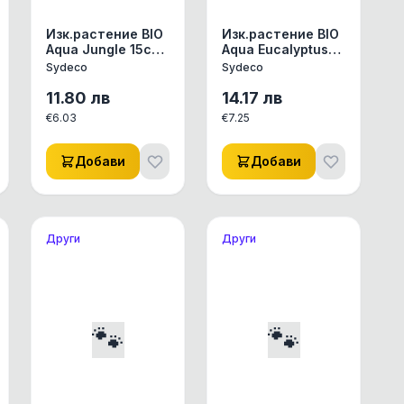
Изк.растение BIO
Изк.растение BIO
Aqua Jungle 15см
Aqua Eucalyptus
- 385005
23см - 385002
Sydeco
Sydeco
11.80
лв
14.17
лв
€
6.03
€
7.25
Добави
Добави
Други
Други
🐾
🐾