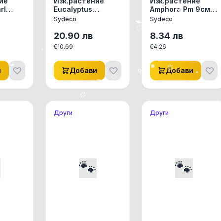
ие
Изк.растение
Изк.растение
rl
Eucalyptus
Amphora Pm 9см -
434
Bouquet 22см -
349000
Sydeco
Sydeco
350202
20.90
лв
8.34
лв
€
10.69
€
4.26
и
Добави
Добави
Други
Други

🐾
🐾