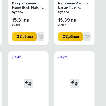
Изк.растение
Растение Amfora
Nano Bush Natural
Large 11см -
9см - 350146
различни цветове
Sydeco
Sydeco
от Sydeco,
Франция
15.31
лв
15.39
лв
€
7.83
€
7.87
Добави
Добави
Други
Други
🐾
🐾