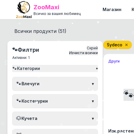
ZooMaxi
Магазин
Всичко за вашия любимец
Всички продукти (
51
)
Sydeco
✕
Скрий
🐾
Филтри
Изчисти всички
Активни:
1
Други
🐾
Категории
▾
🐾
Влечуги
▾

🐾
Костенурки
▾
🐶
Кучета
▾
Изк.растен