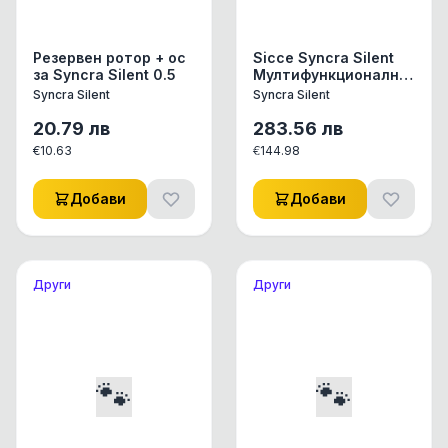
Резервен ротор + ос
Sicce Syncra Silent
за Syncra Silent 0.5
Мултифункционална
помпа 4.0, 3500л/ч,
Syncra Silent
Syncra Silent
3.7м
20.79
лв
283.56
лв
€
10.63
€
144.98
Добави
Добави
Други
Други
🐾
🐾