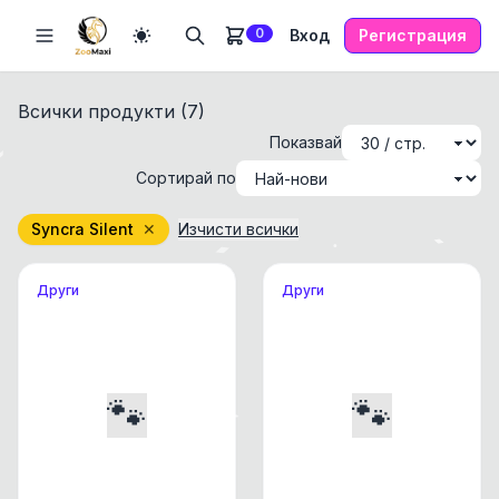
0
Вход
Регистрация
Всички продукти (
7
)
Показвай
Сортирай по
Syncra Silent
✕
Изчисти всички
Други
Други
🐾
🐾