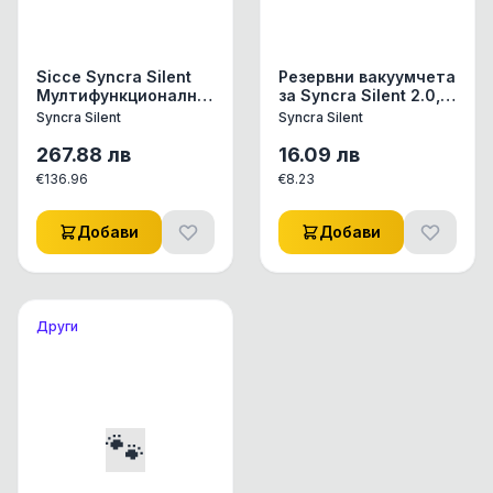
Sicce Syncra Silent
Резервни вакуумчета
Мултифункционална
за Syncra Silent 2.0,
помпа 3.5, 2700л/ч,
2.5 и 3.0 - 4 бр.
Syncra Silent
Syncra Silent
3.7м
267.88
лв
16.09
лв
€
136.96
€
8.23
Добави
Добави
Други
🐾