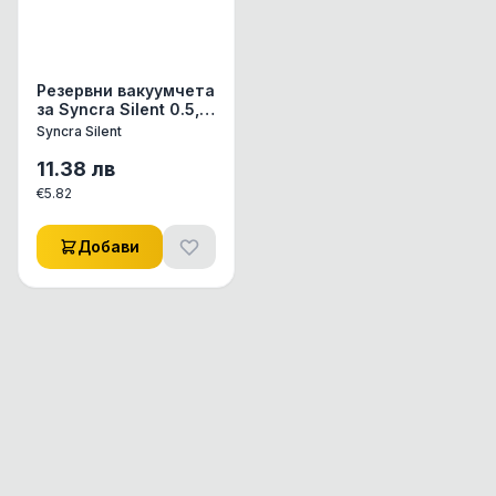
Резервни вакуумчета
за Syncra Silent 0.5,
1.0 и 1.5 - 4 бр.
Syncra Silent
11.38
лв
€
5.82
Добави