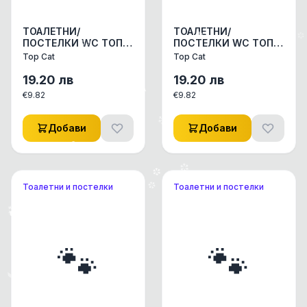
ТОАЛЕТНИ/
ТОАЛЕТНИ/
ПОСТЕЛКИ WC ТОП
ПОСТЕЛКИ WC ТОП
КЕТ 10Л ДЪРВЕСНА
КЕТ УЛТРА ФРЕШ 6
Top Cat
Top Cat
ПОСТЕЛКА 1бр
ЛИТРА КУТИЯ 1бр
19.20
лв
19.20
лв
€
9.82
€
9.82
Добави
Добави
Тоалетни и постелки
Тоалетни и постелки
🐾
🐾