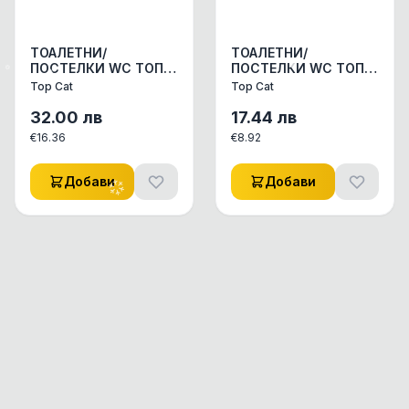
ТОАЛЕТНИ/
ТОАЛЕТНИ/
ПОСТЕЛКИ WC ТОП
ПОСТЕЛКИ WC ТОП
КЕТ ЛАЙТ 20 ЛИТРА/
КЕТ ХИГИЕНИЧНА
Top Cat
Top Cat
ЧУВАЛЧЕ 1бр.
ЛАЙТ 10Л 1бр
32.00
лв
17.44
лв
€
16.36
€
8.92
Добави
Добави