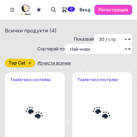
0
Вход
Регистрация
Всички продукти (
4
)
Показвай
Сортирай по
Top Cat
✕
Изчисти всички
Тоалетни и постелки
Тоалетни и постелки
🐾
🐾