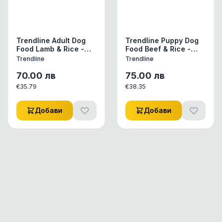
Trendline Adult Dog
Trendline Puppy Dog
Food Lamb & Rice -
Food Beef & Rice -
Пълноценна храна за
Пълноценна храна за
Trendline
Trendline
израснали кучета от
подрастващи кучета
всички породи с
от всички породи с
70.00
лв
75.00
лв
агнешко и ориз 15 кг
Говеждо и ориз 15 кг
€
35.79
€
38.35
Добави
Добави