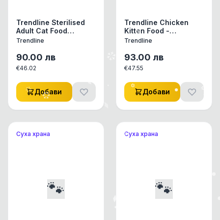
Trendline Sterilised
Trendline Chicken
Adult Cat Food
Kitten Food -
Chicken -
Пълноценна храна за
Trendline
Trendline
Пълноценна храна за
подрастващи котки
стерилизирани котки
от всички породи с
90.00
лв
93.00
лв
с пилешко 15 кг
пилешко 15 кг
€
46.02
€
47.55
Добави
Добави
Суха храна
Суха храна
🐾
🐾