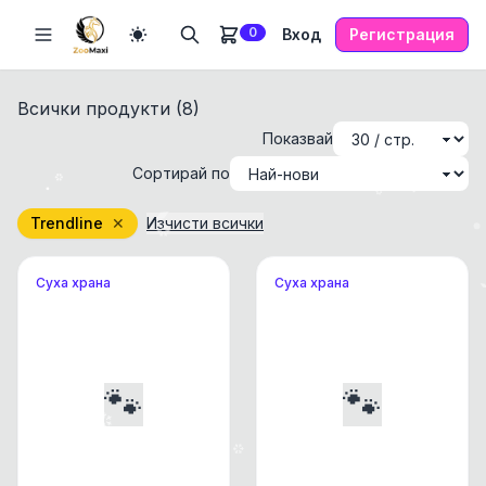
0
Вход
Регистрация
Всички продукти (
8
)
Показвай
Сортирай по
Trendline
✕
Изчисти всички
Суха храна
Суха храна
🐾
🐾