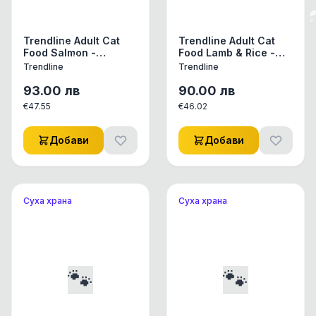
Trendline Adult Cat
Trendline Adult Cat
Food Salmon -
Food Lamb & Rice -
Пълноценна храна за
Пълноценна храна за
Trendline
Trendline
израснали котки от
израснали котки от
всички породи със
всички породи с
93.00
лв
90.00
лв
сьомга 15 кг
агнешко и ориз 15 кг
€
47.55
€
46.02
Добави
Добави
Суха храна
Суха храна
🐾
🐾