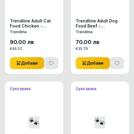
Trendline Adult Cat
Trendline Adult Dog
Food Chicken -
Food Beef -
Пълноценна храна за
Пълноценна храна за
Trendline
Trendline
израснали котки от
израснали кучета от
всички породи с
всички породи с
90.00
лв
70.00
лв
пилешко 15 кг
говеждо 15 кг
€
46.02
€
35.79
Добави
Добави
Суха храна
Суха храна
🐾
🐾