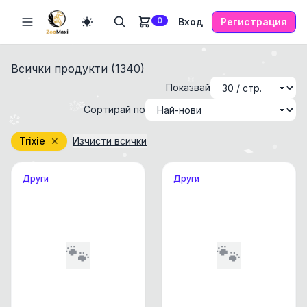
0
Вход
Регистрация
Всички продукти (
1340
)
Показвай
Сортирай по
Trixie
✕
Изчисти всички
Други
Други
🐾
🐾