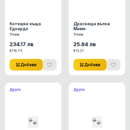
Котешка къща
Драскаща вълна
Едоардо
Мими
Trixie
Trixie
234.17
лв
25.84
лв
€
119.73
€
13.21
Добави
Добави
Други
Други
🐾
🐾