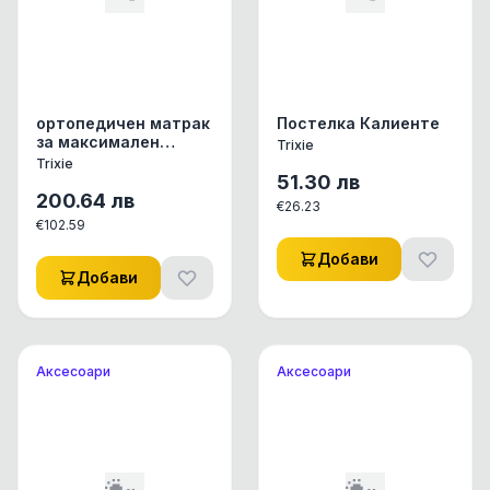
ортопедичен матрак
Постелка Калиенте
за максимален
Trixie
комфорт при
Trixie
спане80/60
51.30
лв
200.64
лв
€
26.23
€
102.59
Добави
Добави
Аксесоари
Аксесоари