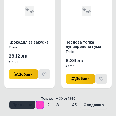
🐾
🐾
Крокодил за закуска
Неонова топка,
дунапренена гума
Trixie
Trixie
28.12
лв
8.36
лв
€
14.38
€
4.27
Добави
Добави
Показва
1
–
30
от
1340
Предишна
1
2
3
...
45
Следваща