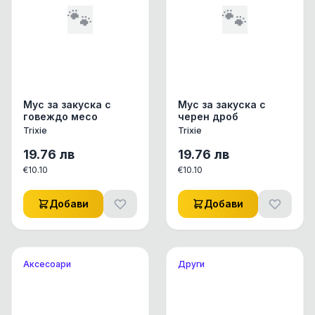
🐾
🐾
Мус за закуска с
Мус за закуска с
говеждо месо
черен дроб
Trixie
Trixie
19.76
лв
19.76
лв
€
10.10
€
10.10
Добави
Добави
Аксесоари
Други