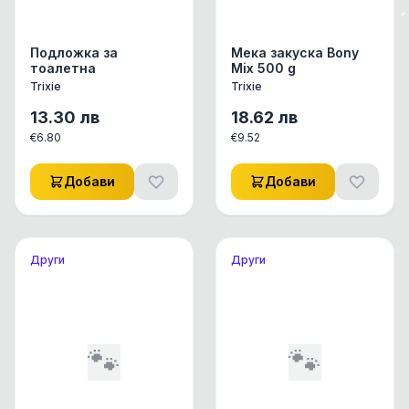
Подложка за
Мека закуска Bony
тоалетна
Mix 500 g
Trixie
Trixie
13.30
лв
18.62
лв
€
6.80
€
9.52
Добави
Добави
Други
Други
🐾
🐾