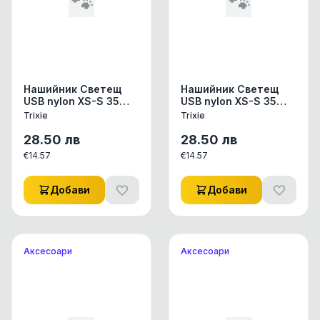
🐾
🐾
Нашийник Светещ
Нашийник Светещ
USB nylon XS-S 35
USB nylon XS-S 35
SM/7MM PINK
SM/7MM ORANGE
Trixie
Trixie
28.50
лв
28.50
лв
€
14.57
€
14.57
Добави
Добави
Аксесоари
Аксесоари