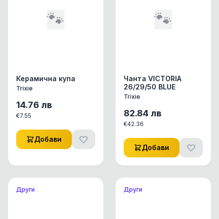
🐾
🐾
Керамична купа
Чанта VICTORIA
26/29/50 BLUE
Trixie
Trixie
14.76
лв
82.84
лв
€
7.55
€
42.36
Добави
Добави
Други
Други