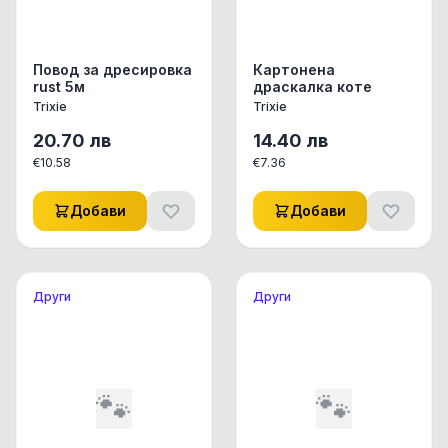
Повод за дресировка
Картонена
rust 5м
драскалка коте
Trixie
Trixie
20.70
лв
14.40
лв
€
10.58
€
7.36
Добави
Добави
Други
Други
🐾
🐾