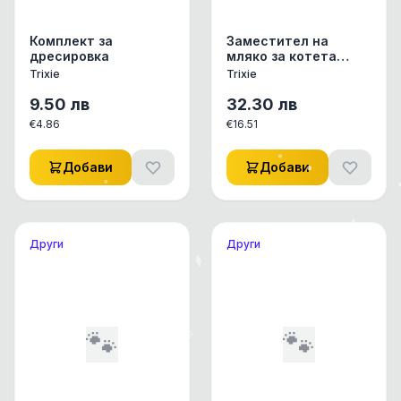
Комплект за
Заместител на
дресировка
мляко за котета
250гр.
Trixie
Trixie
9.50
лв
32.30
лв
€
4.86
€
16.51
Добави
Добави
Други
Други
🐾
🐾