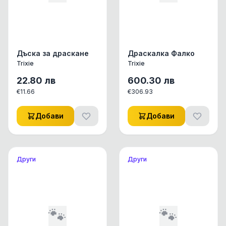
Дъска за драскане
Драскалка Фалко
Trixie
Trixie
22.80
лв
600.30
лв
€
11.66
€
306.93
Добави
Добави
Други
Други
🐾
🐾