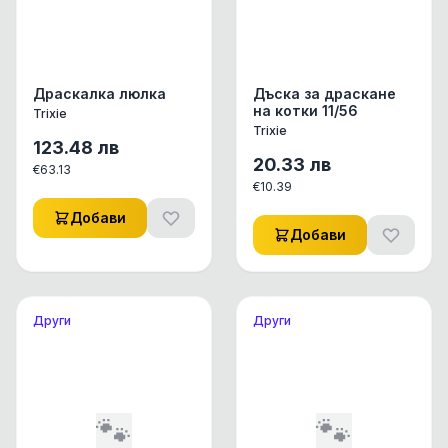
Драскалка люлка
Дъска за драскане
на котки 11/56
Trixie
Trixie
123.48
лв
20.33
лв
€
63.13
€
10.39
Добави
Добави
Други
Други
🐾
🐾