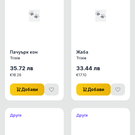
🐾
🐾
Пачуърк кон
Жаба
Trixie
Trixie
35.72
лв
33.44
лв
€
18.26
€
17.10
Добави
Добави
Други
Други