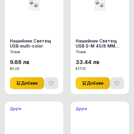
🐾
🐾
Нашийник Светещ
Нашийник Светещ
USB multi-color
USB S-M 40/8 MM
blue
Trixie
Trixie
9.88
лв
33.44
лв
€
5.05
€
17.10
Добави
Добави
Други
Други