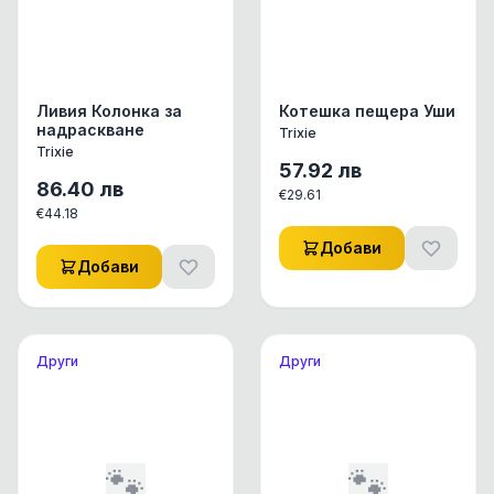
Ливия Колонка за
Котешка пещера Уши
надраскване
Trixie
Trixie
57.92
лв
86.40
лв
€
29.61
€
44.18
Добави
Добави
Други
Други
🐾
🐾