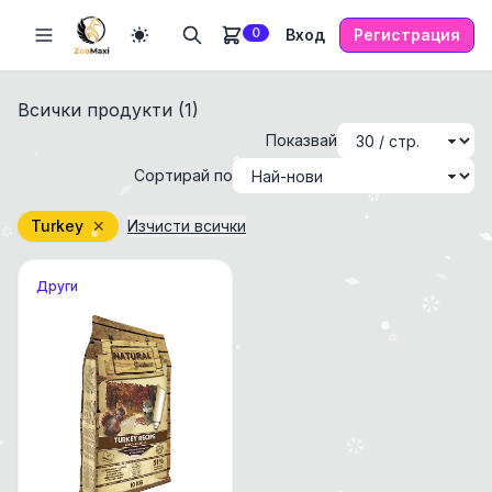
0
Вход
Регистрация
Всички продукти (
1
)
Показвай
Сортирай по
Turkey
✕
Изчисти всички
Други