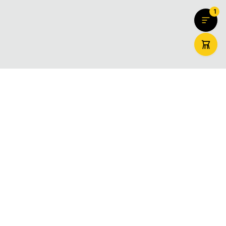
1
ZooMaxi
Вашият доверен онлайн магазин за домашни любимци –
храна, аксесоари и грижа. Доставяме щастие за вашите
любимци в цяла България.