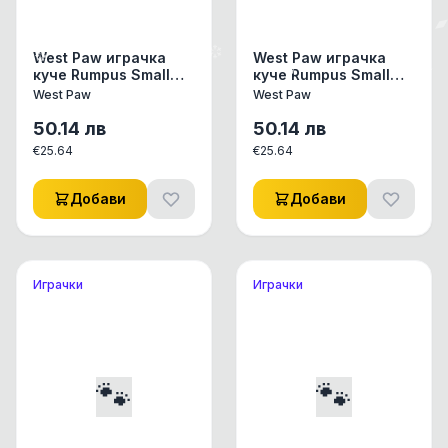
West Paw играчка
West Paw играчка
куче Rumpus Small
куче Rumpus Small
6см жълто
6см синьо
West Paw
West Paw
50.14
лв
50.14
лв
€
25.64
€
25.64
Добави
Добави
Играчки
Играчки
🐾
🐾