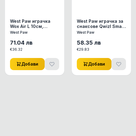
West Paw играчка
West Paw играчка за
Wox Air L 10см,
снаксове Qwizl Small
червено
14см, оранжево
West Paw
West Paw
71.04
лв
58.35
лв
€
36.32
€
29.83
Добави
Добави