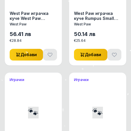
West Paw играчка
West Paw играчка
куче West Paw
куче Rumpus Small
Rumpus М 6см, син
6см оранжево
West Paw
West Paw
цвят
56.41
лв
50.14
лв
€
28.84
€
25.64
Добави
Добави
Играчки
Играчки
🐾
🐾