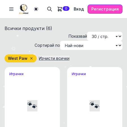
0
Вход
Регистрация
Всички продукти (
6
)
Показвай
Сортирай по
West Paw
✕
Изчисти всички
Играчки
Играчки
🐾
🐾