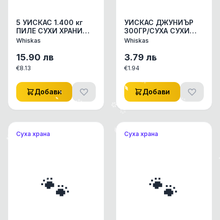
5 УИСКАС 1.400 кг
УИСКАС ДЖУНИЪР
ПИЛЕ СУХИ ХРАНИ
300ГР/СУХА СУХИ
СУХИ ХРАНИ ЗА
ХРАНИ СУХИ ХРАНИ
Whiskas
Whiskas
КОТКИ 1бр.
ЗА КОТКИ 1бр
15.90
лв
3.79
лв
€
8.13
€
1.94
Добави
Добави
Суха храна
Суха храна
🐾
🐾