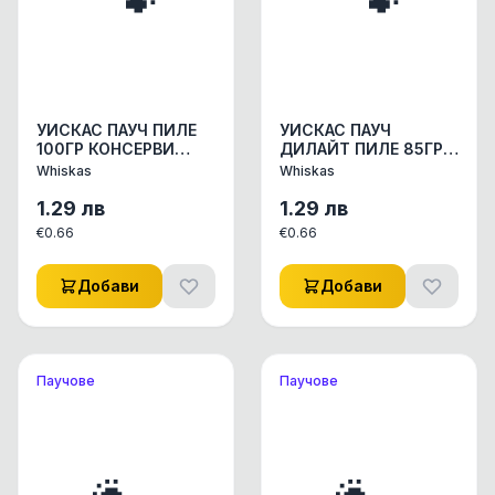
УИСКАС ПАУЧ ПИЛЕ
УИСКАС ПАУЧ
100ГР КОНСЕРВИ
ДИЛАЙТ ПИЛЕ 85ГР
КОНСЕРВИ ЗА КОТКИ
КОНСЕРВИ КОНСЕРВИ
Whiskas
Whiskas
1бр.
ЗА КОТКИ 1бр.
1.29
лв
1.29
лв
€
0.66
€
0.66
Добави
Добави
Паучове
Паучове