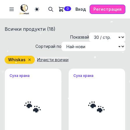
0
Вход
Регистрация
Всички продукти (
18
)
Показвай
Сортирай по
Whiskas
✕
Изчисти всички
Суха храна
Суха храна
🐾
🐾