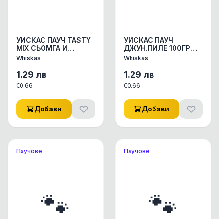
УИСКАС ПАУЧ TASTY
УИСКАС ПАУЧ
MIX СЬОМГА И
ДЖУН.ПИЛЕ 100ГР
МОРКОВ 85ГР
КОНСЕРВИ КОНСЕРВИ
Whiskas
Whiskas
КОНСЕРВИ КОНСЕРВИ
ЗА КОТКИ 1бр.
ЗА КОТКИ 1бр
1.29
лв
1.29
лв
€
0.66
€
0.66
Добави
Добави
Паучове
Паучове
🐾
🐾