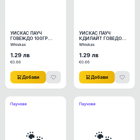
УИСКАС ПАУЧ
УИСКАС ПАУЧ
ГОВЕЖДО 100ГР
КДИЛАЙТ ГОВЕДО
КОНСЕРВИ КОНСЕРВИ
85ГР КОНСЕРВИ
Whiskas
Whiskas
ЗА КОТКИ 1бр.
КОНСЕРВИ ЗА КОТКИ
1бр.
1.29
лв
1.29
лв
€
0.66
€
0.66
Добави
Добави
Паучове
Паучове
🐾
🐾