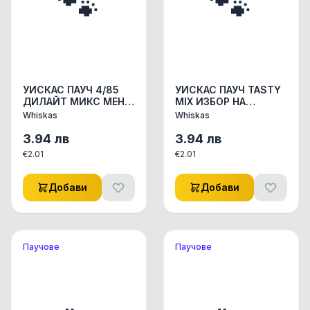
🐾
🐾
УИСКАС ПАУЧ 4/85
УИСКАС ПАУЧ TASTY
ДИЛАЙТ МИКС МЕНЮ
MIX ИЗБОР НА
КОНСЕРВИ КОНСЕРВИ
ГОТВАЧА 4/ 85бр
Whiskas
Whiskas
ЗА КОТКИ 1бр.
КОНСЕРВИ КОНСЕРВИ
ЗА КОТКИ 1бр.
3.94
лв
3.94
лв
€
2.01
€
2.01
Добави
Добави
Паучове
Паучове