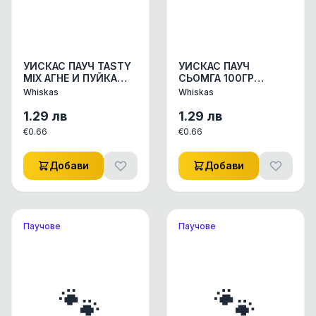
УИСКАС ПАУЧ TASTY
УИСКАС ПАУЧ
MIX АГНЕ И ПУЙКА
СЬОМГА 100ГР
85ГР КОНСЕРВИ
КОНСЕРВИ КОНСЕРВИ
Whiskas
Whiskas
КОНСЕРВИ ЗА КОТКИ
ЗА КОТКИ 1бр.
1бр.
1.29
лв
1.29
лв
€
0.66
€
0.66
Добави
Добави
Паучове
Паучове
🐾
🐾