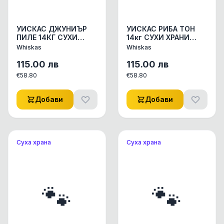
УИСКАС ДЖУНИЪР
УИСКАС РИБА ТОН
ПИЛЕ 14КГ СУХИ
14кг СУХИ ХРАНИ
ХРАНИ СУХИ ХРАНИ
СУХИ ХРАНИ ЗА
Whiskas
Whiskas
ЗА КОТКИ 1бр
КОТКИ 1бр
115.00
лв
115.00
лв
€
58.80
€
58.80
Добави
Добави
Суха храна
Суха храна
🐾
🐾