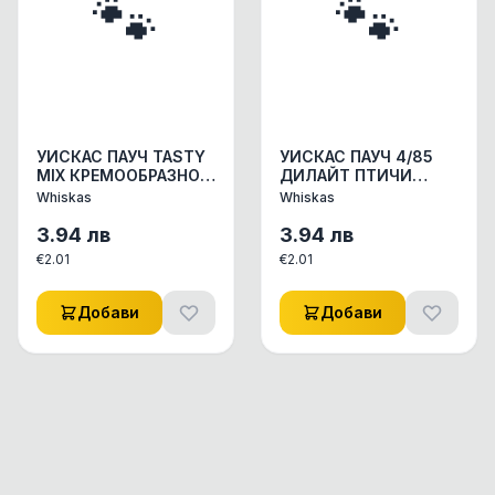
🐾
🐾
УИСКАС ПАУЧ TASTY
УИСКАС ПАУЧ 4/85
MIX КРЕМООБРАЗНО
ДИЛАЙТ ПТИЧИ
ЯСТИЕ 4/ 85бр
ЯСТИЯ КОНСЕРВИ
Whiskas
Whiskas
КОНСЕРВИ КОНСЕРВИ
КОНСЕРВИ ЗА КОТКИ
ЗА КОТКИ 1бр.
1бр.
3.94
лв
3.94
лв
€
2.01
€
2.01
Добави
Добави