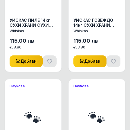
УИСКАС ПИЛЕ 14кг
УИСКАС ГОВЕЖДО
СУХИ ХРАНИ СУХИ
14кг СУХИ ХРАНИ
ХРАНИ ЗА КОТКИ 1бр
СУХИ ХРАНИ ЗА
Whiskas
Whiskas
КОТКИ 1бр
115.00
лв
115.00
лв
€
58.80
€
58.80
Добави
Добави
Паучове
Паучове
🐾
🐾