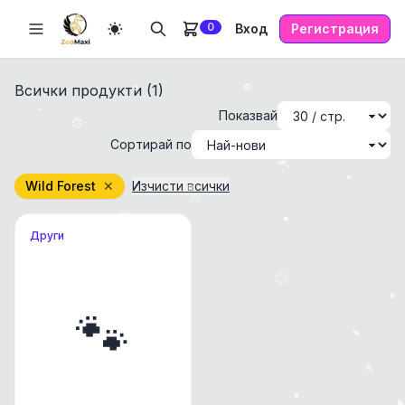
0
Вход
Регистрация
Всички продукти (
1
)
Показвай
Сортирай по
Wild Forest
✕
Изчисти всички
Други
🐾