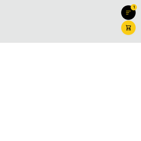
1
ZooMaxi
Вашият доверен онлайн магазин за домашни любимци –
храна, аксесоари и грижа. Доставяме щастие за вашите
любимци в цяла България.