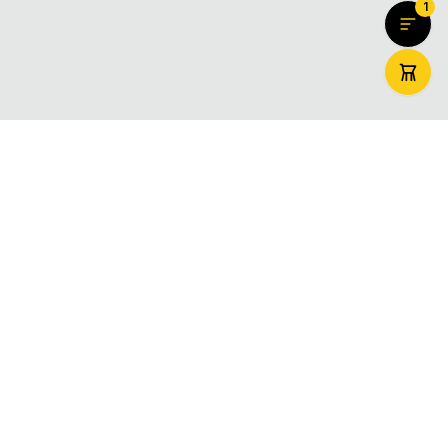
1
ZooMaxi
Вашият доверен онлайн магазин за домашни любимци –
храна, аксесоари и грижа. Доставяме щастие за вашите
любимци в цяла България.