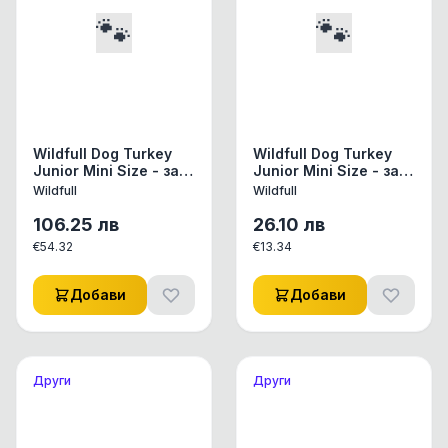
🐾
🐾
Wildfull Dog Turkey
Wildfull Dog Turkey
Junior Mini Size - за
Junior Mini Size - за
малки кученца от
малки кученца от
Wildfull
Wildfull
мини породи, пуйка
мини породи, пуйка 2
12 кг
кг
106.25
лв
26.10
лв
€
54.32
€
13.34
Добави
Добави
Други
Други