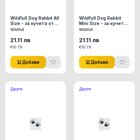
Wildfull Dog Rabbit All
Wildfull Dog Rabbit
Size - за кучета от
Mini Size - за кучета
всички породи, заек
от мини породи, заек
Wildfull
Wildfull
2 кг
2 кг
21.11
лв
21.11
лв
€
10.79
€
10.79
Добави
Добави
Други
Други
🐾
🐾