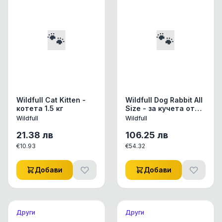
🐾
🐾
Wildfull Cat Kitten -
Wildfull Dog Rabbit All
котета 1.5 кг
Size - за кучета от
всички породи, заек
Wildfull
Wildfull
12 кг
21.38
лв
106.25
лв
€
10.93
€
54.32
Добави
Добави
Други
Други