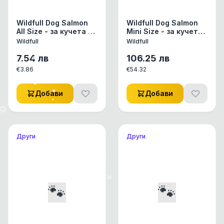
Wildfull Dog Salmon
Wildfull Dog Salmon
All Size - за кучета от
Mini Size - за кучета
всички породи,
от мини породи,
Wildfull
Wildfull
сьомга 700 гр
сьомга 12 кг
7.54
лв
106.25
лв
€
3.86
€
54.32
Добави
Добави
Други
Други
🐾
🐾