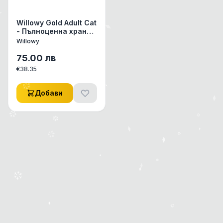
Willowy Gold Adult Cat
- Пълноценна храна
за израснали котки с
Willowy
пилешко и сьомга 10
кг
75.00
лв
€
38.35
Добави