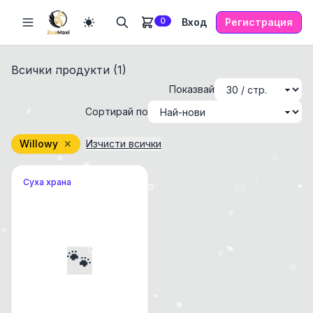
0
Вход
Регистрация
Всички продукти (
1
)
Показвай
Сортирай по
Willowy
✕
Изчисти всички
Суха храна
🐾