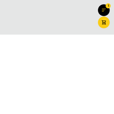
1
ZooMaxi
Вашият доверен онлайн магазин за домашни любимци –
храна, аксесоари и грижа. Доставяме щастие за вашите
любимци в цяла България.