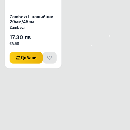
Zambezi L нашийник
20мм/45см
Zambezi
17.30
лв
€
8.85
Добави