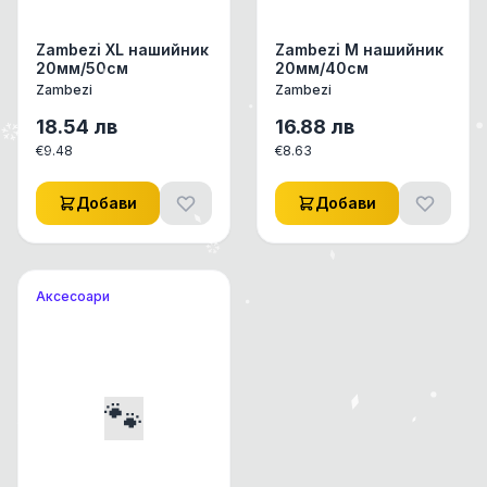
Zambezi XL нашийник
Zambezi M нашийник
20мм/50см
20мм/40см
Zambezi
Zambezi
18.54
лв
16.88
лв
€
9.48
€
8.63
Добави
Добави
Аксесоари
🐾