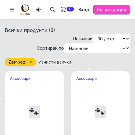
0
Вход
Регистрация
Всички продукти (
3
)
Показвай
Сортирай по
Zambezi
✕
Изчисти всички
Аксесоари
Аксесоари
🐾
🐾