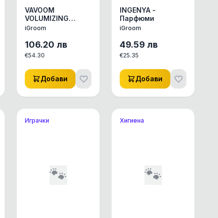
VAVOOM
INGENYA -
VOLUMIZING
Парфюми
SHAMPOO-
iGroom
iGroom
Шампоанът за
обем на Vavoom
106.20
лв
49.59
лв
придава плътен и
€
54.30
€
25.35
мек обем на
козината.
Добави
Добави
Играчки
Хигиена
🐾
🐾