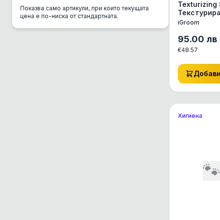
Texturizing
Показва само артикули, при които текущата
CSI Urine
Текстурира
цена е по-ниска от стандартната.
Обем
iGroom
Danube
95.00
лв
DC Mini
€
48.57
Del Gurme
Добав
Deli Gusto
Diamond
Dolina Noteci
Хигиена
Dono
Dr. Clauder's
EBI

Eco Clean Box
Eco Транспортна
Enjoy
Equilibrio