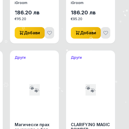
iGroom
iGroom
186.20
лв
186.20
лв
€
95.20
€
95.20
Добави
Добави
Други
Други
🐾
🐾
Магически прах
CLARIFYING MAGIC