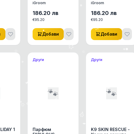
iGroom
iGroom
186.20
лв
186.20
лв
€
95.20
€
95.20
и
Добави
Добави
Други
Други

🐾
🐾
IDAY 1
Парфюм
K9 SKIN RESCUE -