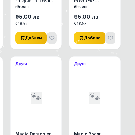
за кучета с бяла
POWDER-
глина.
ИЗБИСТРЯЩА
iGroom
iGroom
МАГИЧЕСКА
ПУДРА
95.00
лв
95.00
лв
€
48.57
€
48.57
Добави
Добави
Други
Други
🐾
🐾
Magic Detangler
Magic Boost