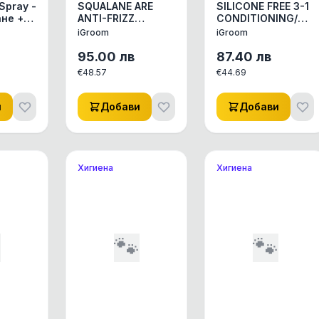
 Spray -
SQUALANE ARE
SILICONE FREE 3-1
не +
ANTI-FRIZZ
CONDITIONING/DET
CONDITIONING
SPRAY -Един
iGroom
iGroom
SPRAY - Намалява
спрей върши 3
къдренето и
задачи,
95.00
лв
87.40
лв
предпазва
Разплитане -
€
48.57
€
44.69
козината от
Кондициониране
къдрене.
- Омекотяване!
и
Добави
Добави
Хигиена
Хигиена

🐾
🐾