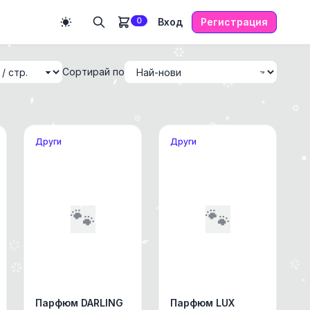
0
Вход
Регистрация
Сортирай по
Други
Други
🐾
🐾
Парфюм DARLING
Парфюм LUX