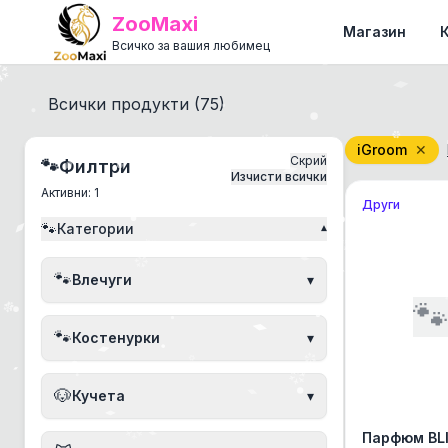
ZooMaxi
Магазин
Всичко за вашия любимец
Всички продукти (
75
)
iGroom
✕
Скрий
🐾
Филтри
Изчисти всички
Активни:
1
Други
🐾
Категории
▾
🐾
Влечуги
▾

🐾
Костенурки
▾
🐶
Кучета
▾
Парфюм BL