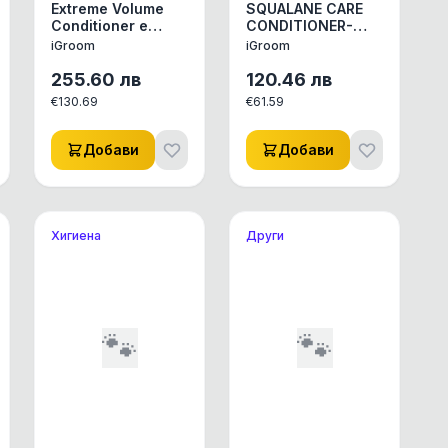
Extreme Volume
SQUALANE CARE
ANGLING
Conditioner е
CONDITIONER-
балсам,
Подхранване +
iGroom
iGroom
формулиран с
Хидратиране +
комплекс от
Защита.
255.60
лв
120.46
лв
хидролизирани
€
130.69
€
61.59
протеини.
Добави
Добави
Хигиена
Други
🐾
🐾