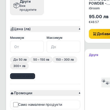
Други
POWDER -
📦
Виж
Bea
Магически
iGroom
продуктите
за кучета с
Beaphar
активен въ
95.00
лв
Bento
€
48.57
💰
Цена (лв)
▾
Best Clean
Добав
BonaCibo
Минимална цена
Максимална цена
Минимум
Максимум
BRAAAF
Bravery
Други
До 50 лв
50 – 150 лв
150 – 300 лв
Brit
300+ лв
Chicopee
Изчисти цена
Chris Christensen

Churu Rolls
🔥
CosyFlock
Промоции
▾
Croci
Само намалени продукти
CSI Floor&Surface