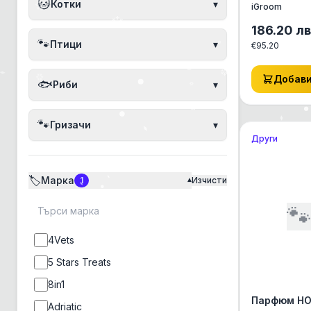
🐱
Котки
▾
iGroom
186.20
лв
🐾
Птици
▾
€
95.20
Добав
🐟
Риби
▾
🐾
Гризачи
▾
Други
🏷️
Марка
1
Изчисти
▾

4Vets
5 Stars Treats
8in1
Парфюм HOL
Adriatic