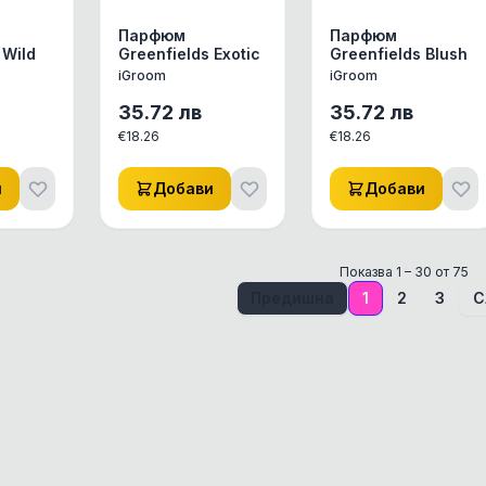
Парфюм
Парфюм
 Wild
Greenfields Exotic
Greenfields Blush
iGroom
iGroom
35.72
лв
35.72
лв
€
18.26
€
18.26
и
Добави
Добави
Показва
1
–
30
от
75
Предишна
1
2
3
С