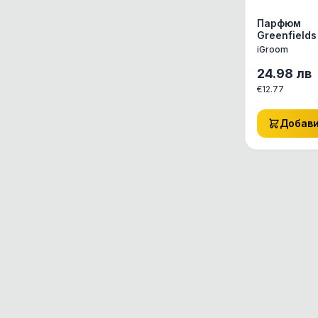
iGroom
Парфюм
Greenfields
Integra
iGroom
Integra Protect
24.98
лв
Interzoo
€
12.77
It's My Cat
Добав
It's My Dog
Jack
Jasper плоска
Jasper пясъчна
JBL
Jerky Time
Josera
Kattovit
Kerbl