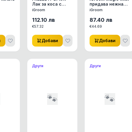
Лак за коса с
придава нежна
 прах
най-добра
текстура,
iGroom
iGroom
фиксация.
подсилване,
глен.
блясък и
112.10
лв
87.40
лв
манипулиране на
€
57.32
€
44.69
козината.
и
Добави
Добави
Други
Други

🐾
🐾