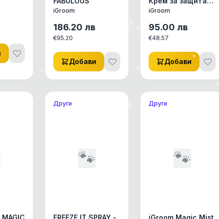
FABULOUS
Крем за защита
на лапи за кучета
iGroom
iGroom
и котки.
186.20
лв
95.00
лв
€
95.20
€
48.57
и
Добави
Добави
Други
Други

🐾
🐾
 MAGIC
FREEZE IT SPRAY -
iGroom Magic Mist