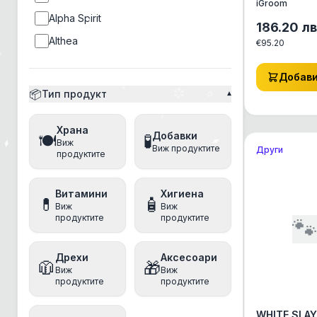
iGroom
Alpha Spirit
186.20
лв
Althea
€
95.20
Ambrosia
Добав
Amity
📦
Тип продукт
▾
Ancestral Grassland
Храна
Anima
Добавки
🍽️
🧪
Виж
Виж продуктите
Други
Animonda
продуктите
anipro
Витамини
Хигиена
Antos
💊
🧴
Виж
Виж
продуктите
продуктите

Applaws
Aquatec
Дрехи
Аксесоари
🧥
🎁
Arm&Hammer
Виж
Виж
продуктите
продуктите
Athena
Baskerville
WHITE SLAY