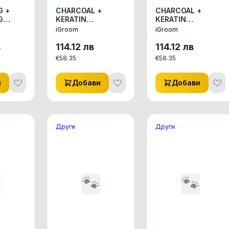
G +
CHARCOAL +
CHARCOAL +
G
KERATIN
KERATIN
ER-
SHAMPOO-
CONDITIONER-
iGroom
iGroom
Шампоан с
БАЛСАМ С ВЪГЛЕН
Е НА
въглен + кератин.
+ КЕРАТИН
в
114.12
лв
114.12
лв
€
58.35
€
58.35
Е.
и
Добави
Добави
Други
Други

🐾
🐾