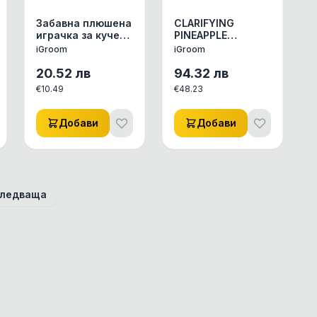
Забавна плюшена
CLARIFYING
играчка за кучета
PINEAPPLE
под формата на
SCENTED PET
iGroom
iGroom
шишенце за
SHAMPOO -
парфюм.
Прочистващият
20.52
лв
94.32
лв
шампоан за
€
10.49
€
48.23
домашни
любимци с
аромат на
Добави
Добави
ананас.
ледваща