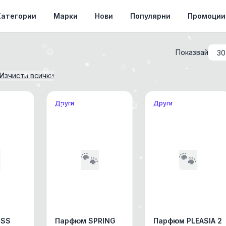
Категории
Марки
Нови
Популярни
Промоции
Показвай
Изчисти всички
Други
Други

🐾
🐾
ISS
Парфюм SPRING
Парфюм PLEASIA 2