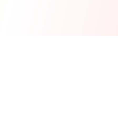
ZooMaxi
Вашият доверен онлайн магазин за домашни любимци –
храна, аксесоари и грижа. Доставяме щастие за вашите
любимци в цяла България.