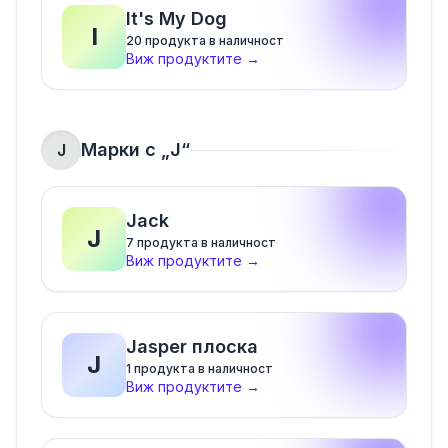
It's My Dog
I
20
продукта в наличност
Виж продуктите
→
Марки с „
J
“
J
Jack
J
7
продукта в наличност
Виж продуктите
→
Jasper плоска
J
1
продукта в наличност
Виж продуктите
→