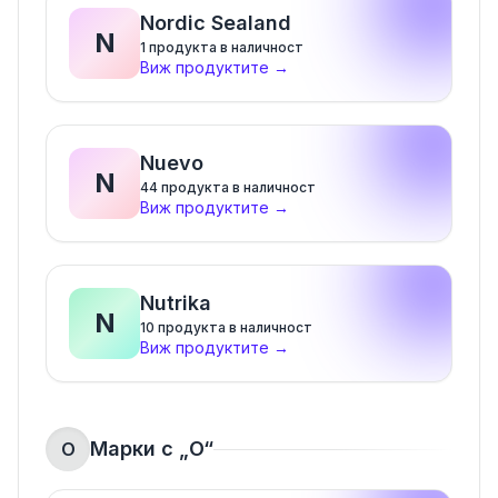
Nordic Sealand
N
1
продукта в наличност
Виж продуктите
→
Nuevo
N
44
продукта в наличност
Виж продуктите
→
Nutrika
N
10
продукта в наличност
Виж продуктите
→
Марки с „
O
“
O