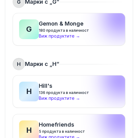
Марки с „
G
“
G
Gemon & Monge
G
180
продукта в наличност
Виж продуктите
→
Марки с „
H
“
H
Hill's
H
136
продукта в наличност
Виж продуктите
→
Homefriends
H
5
продукта в наличност
Виж продуктите
→