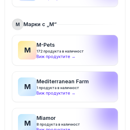
Марки с „
M
“
M
M-Pets
M
172
продукта в наличност
Виж продуктите
→
Mediterranean Farm
M
1
продукта в наличност
Виж продуктите
→
Miamor
M
8
продукта в наличност
Виж продуктите
→