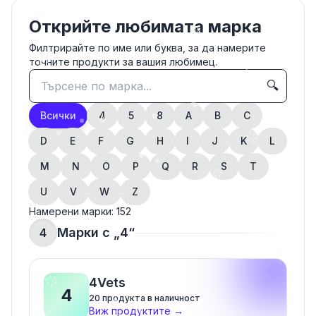
Открийте любимата марка
Филтрирайте по име или буква, за да намерите
точните продукти за вашия любимец.
🔍
Всички
4
5
8
A
B
C
D
E
F
G
H
I
J
K
L
M
N
O
P
Q
R
S
T
U
V
W
Z
Намерени марки:
152
Марки с „
4
“
4
4Vets
4
20
продукта в наличност
Виж продуктите
→