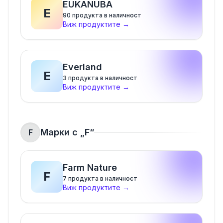
EUKANUBA
E
90
продукта в наличност
Виж продуктите
→
Everland
E
3
продукта в наличност
Виж продуктите
→
Марки с „
F
“
F
Farm Nature
F
7
продукта в наличност
Виж продуктите
→