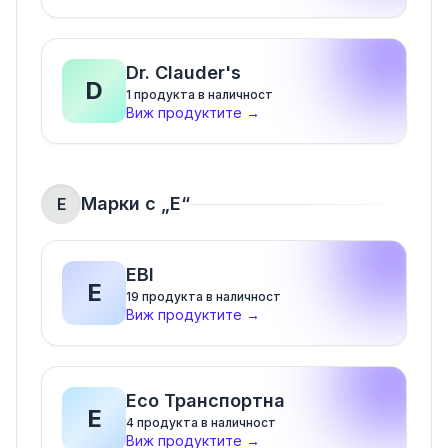
Dr. Clauder's
D
1
продукта в наличност
Виж продуктите
→
Марки с „
E
“
E
EBI
E
19
продукта в наличност
Виж продуктите
→
Eco Транспортна
E
4
продукта в наличност
Виж продуктите
→