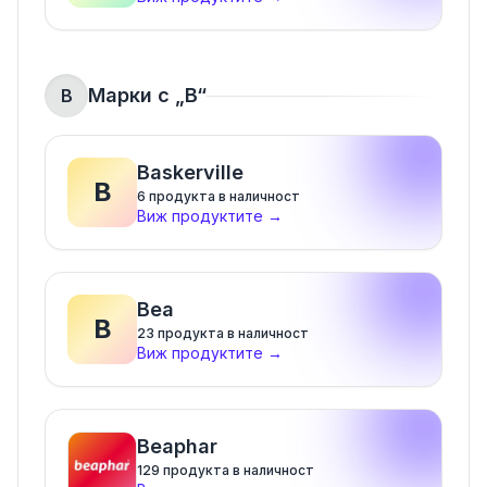
Марки с „
B
“
B
Baskerville
B
6
продукта в наличност
Виж продуктите
→
Bea
B
23
продукта в наличност
Виж продуктите
→
Beaphar
129
продукта в наличност