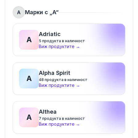
Марки с „
A
“
A
Adriatic
A
5
продукта в наличност
Виж продуктите
→
Alpha Spirit
A
48
продукта в наличност
Виж продуктите
→
Althea
A
7
продукта в наличност
Виж продуктите
→