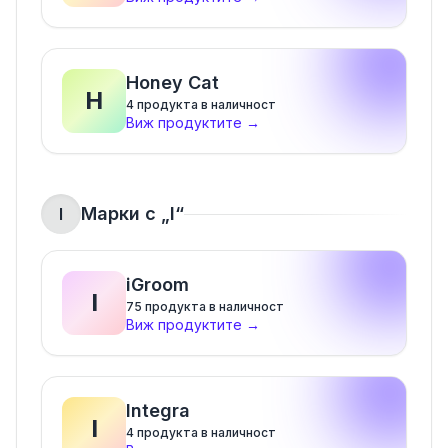
Honey Cat
H
4
продукта в наличност
Виж продуктите
→
Марки с „
I
“
I
iGroom
I
75
продукта в наличност
Виж продуктите
→
Integra
I
4
продукта в наличност