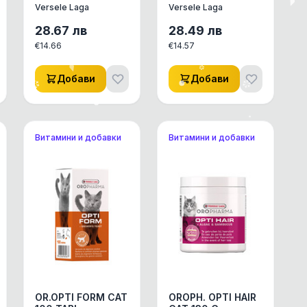
LAVENDER 750ml -
750 ml -
Versele Laga
Versele Laga
ДЕЗОДОРАНТ НА
ДЕЗОДОРАНТ НА
ПРАХ ЗА КОТЕШКА
ПРАХ ЗА КОТЕШКА
28.67
лв
28.49
лв
ТОАЛЕТНА С
ТОАЛЕТНА СЪС
€
14.66
€
14.57
АРОМАТ НА ЛАВА
СВЕЖ ЦВЕТЕН АР
Добави
Добави
Витамини и добавки
Витамини и добавки
OR.OPTI FORM CAT
OROPH. OPTI HAIR