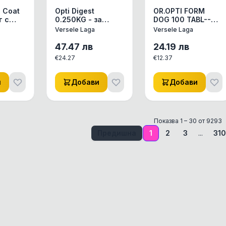
Opti Digest
OR.OPTI FORM
т с
0.250KG - за
DOG 100 TABL--
оптимална
овкусени
Versele Laga
Versele Laga
е на
чревна функция
таблетки с
асло и
(пре- и
бирена мая 100
47.47
лв
24.19
лв
за
пробиотици)
броя
€
24.27
€
12.37
зин
и
Добави
Добави
Показва
1
–
30
от
9293
Предишна
1
2
3
...
310