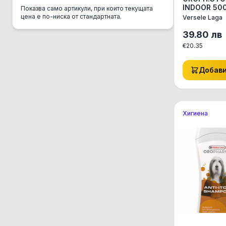
INDOOR 500
Показва само артикули, при които текущата
CSI Urine
СПИРА КУЧ
цена е по-ниска от стандартната.
Versele Laga
КОТЕТО ОТ
Danube
ДОСТЪП Д
39.80
лв
НЕЖЕЛАНИ
DC Mini
€
20.35
,ВЪТРЕ
Del Gurme
Добав
Deli Gusto
Diamond
Dolina Noteci
Хигиена
Dono
Dr. Clauder's
EBI
Eco Clean Box
Eco Транспортна
Enjoy
Equilibrio