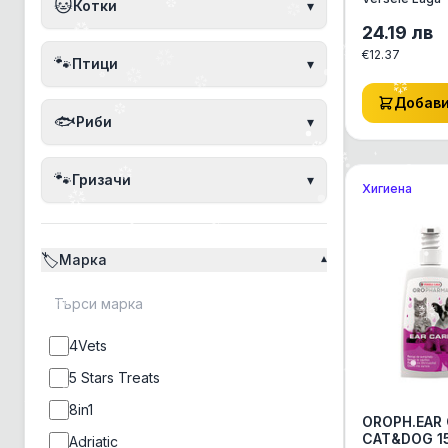
🐱
Котки
▾
ДЕОДОРАНТ
ПРАХ ЗА К
24.19
лв
НА МАЛКИ
€
12.37
🐾
Птици
▾
ЖИВОТНИ 
ГРИЗАЧИ, З
Добав
🐟
Риби
▾
🐾
Гризачи
▾
Хигиена
🏷️
Марка
▾
4Vets
5 Stars Treats
8in1
OROPH.EAR
CAT&DOG 1
Adriatic