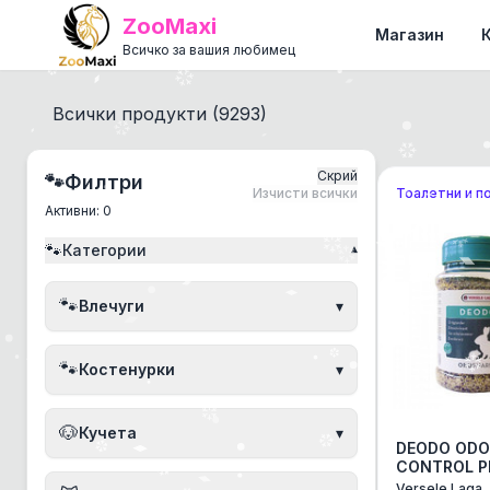
ZooMaxi
Магазин
Всичко за вашия любимец
Всички продукти (
9293
)
Скрий
🐾
Филтри
Изчисти всички
Тоалетни и п
Активни:
0
🐾
Категории
▾
🐾
Влечуги
▾
🐾
Костенурки
▾
🐶
Кучета
▾
DEODO ODO
CONTROL P
0,230 KG -
Versele Laga