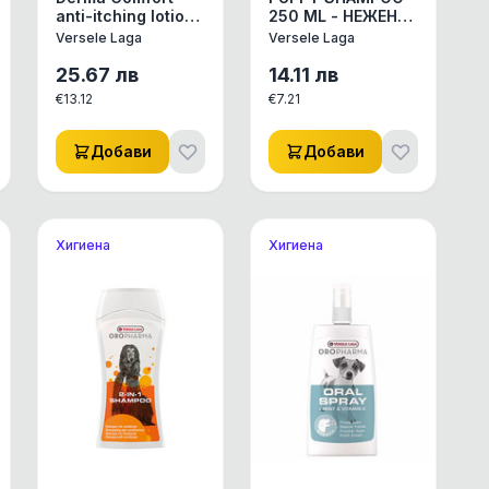
anti-itching lotion
250 ML - НЕЖЕН
150ML-
ШАМПОАН ЗА
Versele Laga
Versele Laga
успокояващ
МАЛКИ КУЧЕНЦА
лосион против
И ЗА КУЧЕТА С
25.67
лв
14.11
лв
сърбеж на
ЧУВСТВ. КОЖА
€
13.12
€
7.21
основата на
0,250ML.
алантоин
Добави
Добави
Хигиена
Хигиена