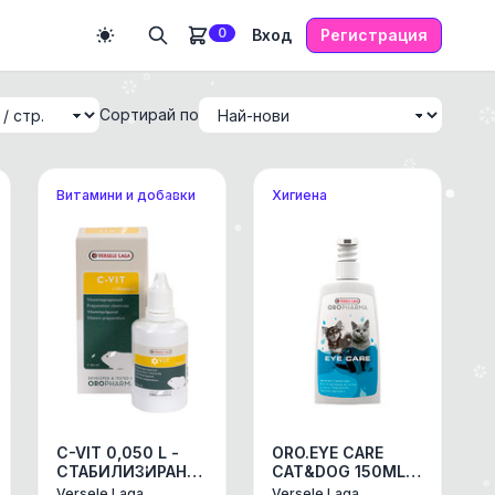
0
Вход
Регистрация
Сортирай по
Витамини и добавки
Хигиена
C-VIT 0,050 L -
ORO.EYE CARE
СТАБИЛИЗИРАНА
CAT&DOG 150ML -
ФОРМУЛА НА
лосион за очи
Versele Laga
Versele Laga