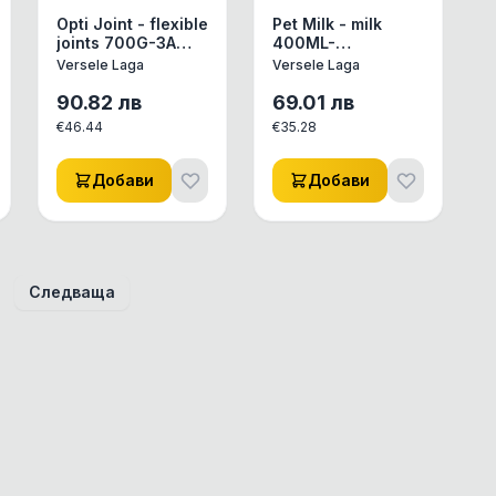
Opti Joint - flexible
Pet Milk - milk
joints 700G-ЗА
400ML-
ГЪВКАВИ СТАВИ И
пълноценен
Versele Laga
Versele Laga
ЗДРАВИ ХРУЩЯЛИ
млекозаместител
за кучета, котки и
90.82
лв
69.01
лв
порчета
€
46.44
€
35.28
Добави
Добави
Следваща