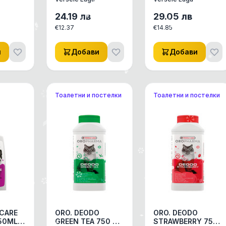
 НА
ДЕОДОРАНТ НА
МАЛКИ ЖИВОТНИ
ЛЕТКИ
ПРАХ ЗА КЛЕТКИ
0,050 Л
24.19
лв
29.05
лв
НА МАЛКИ
€
12.37
€
14.85
-
ЖИВОТНИ -
ГРИЗАЧИ,
и
Добави
Добави
Тоалетни и постелки
Тоалетни и постелки
 CARE
ORO. DEODO
ORO. DEODO
50ML
GREEN TEA 750 ML
STRAWBERRY 750