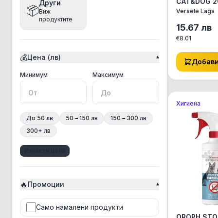
CAT&DOG 20
Други
📦
напоени с 
Versele Laga
Виж
Bea
кърпички з
продуктите
почистване
15.67
лв
Beaphar
ушите на к
€
8.01
и котето
Bento
💰
Цена (лв)
▾
Best Clean
Добав
BonaCibo
Минимална цена
Максимална цена
Минимум
Максимум
BRAAAF
Хигиена
Bravery
До 50 лв
50 – 150 лв
150 – 300 лв
Brit
300+ лв
Chicopee
Изчисти цена
Chris Christensen
Churu Rolls
🔥
CosyFlock
Промоции
▾
Croci
Само намалени продукти
CSI Floor&Surface
OROPH.STO