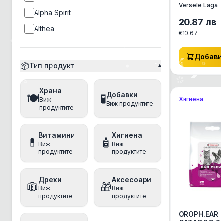
-лосион за
Versele Laga
Alpha Spirit
20.87
лв
Althea
€
10.67
Ambrosia
Добав
Amity
📦
Тип продукт
▾
Ancestral Grassland
Храна
Anima
Добавки
🍽️
🧪
Хигиена
Виж
Виж продуктите
Animonda
продуктите
anipro
Витамини
Хигиена
Antos
💊
🧴
Виж
Виж
продуктите
продуктите
Applaws
Aquatec
Дрехи
Аксесоари
🧥
🎁
Arm&Hammer
Виж
Виж
продуктите
продуктите
Athena
OROPH.EAR
Baskerville