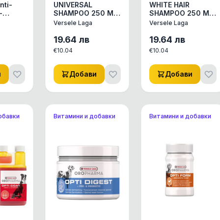
UNIVERSAL
WHITE HAIR
SHAMPOO 250 ML
SHAMPOO 250 ML
щ
- ШАМПОАН С
- ШАМПОАН С
Versele Laga
Versele Laga
РОЗМАРИН ЗА
ЛАЙКА И
и
ЧЕСТА УПОТРЕБА
РАСТЕНИЕТО
19.64
лв
19.64
лв
и
ЗА ОБЕМ И
CENTARIUM
€
10.04
€
10.04
БЛЯСЪК 250ML.
ERYTHRAEA,
КОЙТО СЪДЪРЖА
СИ
и
Добави
Добави
обавки
Витамини и добавки
Витамини и добавки