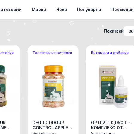
Категории
Марки
Нови
Популярни
Промоции
Показвай
остелки
Тоалетни и постелки
Витамини и добавки
UR
DEODO ODOUR
OPTI VIT 0,050 L -
INE
CONTROL APPLE
КОМПЛЕКС ОТ
0,230 KG -
ВИТАМИНИ ЗА
Versele Laga
Versele Laga