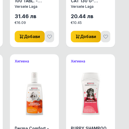
100 TABL. -
CAT 130 G-
овкусени
ХРАН.ДОБАВКА ЗА
Versele Laga
Versele Laga
таблетки с
КОТКИ ,ЗА
бирена мая 100
ПЕРИОДИТЕ НА
31.46
лв
20.44
лв
броя
СМЯНА НА
€
16.09
€
10.45
КОЗИНАТА
Добави
Добави
Хигиена
Хигиена
Derma Comfort -
PUPPY SHAMPOO