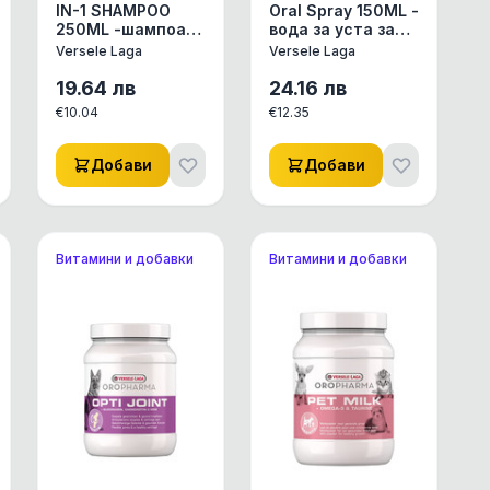
IN-1 SHAMPOO
Oral Spray 150ML -
250ML -шампоан
вода за уста за
с балсам,с
свеж дъх - за
Versele Laga
Versele Laga
екстракт от хвощ
кучета
и провитамин В5
19.64
лв
24.16
лв
€
10.04
€
12.35
Добави
Добави
Витамини и добавки
Витамини и добавки