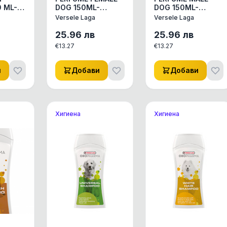
 ML--
DOG 150ML-
DOG 150ML-
ЕТО И
ПАРФЮМ ЗА НЕЯ
ПАРФЮМ ЗА
Versele Laga
Versele Laga
,БЕЗ АЛКОХОЛ
НЕГО,БЕЗ
О
АЛКОХОЛ
25.96
лв
25.96
лв
 МЕСТА
€
13.27
€
13.27
и
Добави
Добави
Хигиена
Хигиена