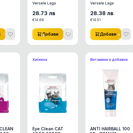
 уши
- дезодорант на
ML-дезодорант
Versele Laga
Versele Laga
прах за котешка
на прах за
тоалетна с
котешка
28.73
лв
28.38
лв
аромат на зелен
тоалетна с
€
14.69
€
14.51
чай
аромат на ягода
и
Добави
Добави
Хигиена
Витамини и добавки
 CLEAN
Eye Clean CAT
ANTI HAIRBALL 100