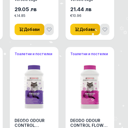
ВИТАМИН С ЗА
МОРСКИ
29.05
лв
21.44
лв
СВИНЧЕТА 0,050
€
14.85
€
10.96
Л
Добави
Добави
Тоалетни и постелки
Тоалетни и постелки
DEODO ODOUR
DEODO ODOUR
CONTROL
CONTROL FLOWER