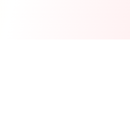
ZooMaxi
Вашият доверен онлайн магазин за домашни любимци –
храна, аксесоари и грижа. Доставяме щастие за вашите
любимци в цяла България.