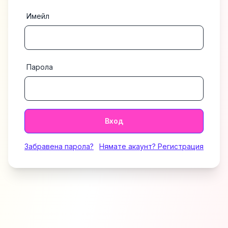
Имейл
Парола
Вход
Забравена парола?
Нямате акаунт? Регистрация