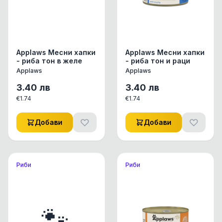
ПРЯСНО МЕСО,
приготвено на ниска
температура, без
достъп на кислород `
описание
Applaws Месни хапки
Applaws Месни хапки
- риба тон в желе
- риба тон и раци
Applaws
Applaws
3.40
лв
3.40
лв
€
1.74
€
1.74
Добави
Добави
Риби
Риби
🐾