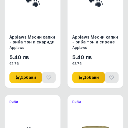
🐾
🐾
Applaws Месни хапки
Applaws Месни хапки
- риба тон и скариди
- риба тон и сирене
Applaws
Applaws
5.40
лв
5.40
лв
€
2.76
€
2.76
Добави
Добави
Риби
Риби