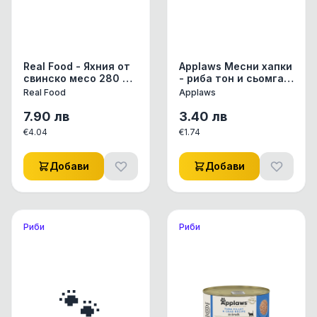
Real Food - Яхния от
Applaws Месни хапки
свинско месо 280 g
- риба тон и сьомга в
САМО ОТ ПРЯСНО
желе
Real Food
Applaws
МЕСО опаковка ALFA
SPIRIT ПОЛУ-СУХА
7.90
лв
3.40
лв
ХРАНА ALFA SPIRIT
€
4.04
€
1.74
СУХА ХРАНА изцяло
от ПРЯСНО месо или
прясна риба /
Добави
Добави
Индивидуално
опаковани дози /
МЕКИ гранули изцяло
от ПРЯСНО месо или
прясна риба / 100%
Риби
Риби
натурална и
пълноценна ALFA
SPIRIT REAL FOOD
уникален
патентован процес
🐾
на производство и
опаковка 97%