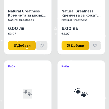
Natural Greatness
Natural Greatness
Кремчета за мозъка
Кремчета за кожата
- Риба Тон и Миди 4
и козината - Риба
Natural Greatness
Natural Greatness
бр с добавени Омега
Тон и Раци 4 бр с
3 - DHA описание
добавени Омега 3 и
6.00
лв
6.00
лв
Vit E
€
3.07
€
3.07
Добави
Добави
Риби
Риби
🐾
🐾