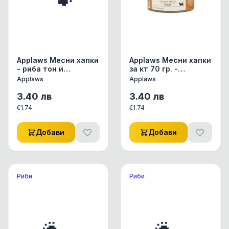
Applaws Месни хапки
Applaws Месни хапки
- риба тон и
за кт 70 гр. -
водорасли
пилешко филе и риба
Applaws
Applaws
тон
3.40
лв
3.40
лв
€
1.74
€
1.74
Добави
Добави
Риби
Риби