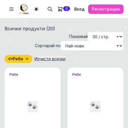
0
Вход
Регистрация
Всички продукти (
20
)
Показвай
Сортирай по
🐟
Риби
✕
Изчисти всички
Риби
Риби
🐾
🐾