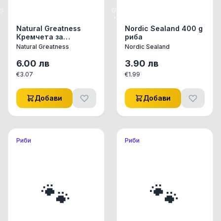
Natural Greatness
Nordic Sealand 400 g
Кремчета за
риба
имунната сиситема -
Natural Greatness
Nordic Sealand
Пиле, Риба Тон и
Омари 4 бр с
6.00
лв
3.90
лв
добавен L-lysine
€
3.07
€
1.99
Добави
Добави
Риби
Риби
🐾
🐾