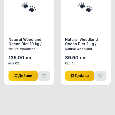
🐾
🐾
Natural Woodland
Natural Woodland
Ocean Diet 10 kg /
Ocean Diet 2 kg /
прясна бяла риба /
прясна бяла риба /
Natural Woodland
Natural Woodland
цена за килограм
135.00
лв
39.90
лв
€
69.02
€
20.40
Добави
Добави