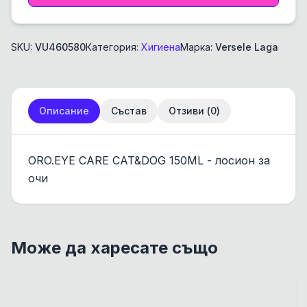
SKU:
VU460580
Категория:
Хигиена
Марка:
Versele Laga
Описание
Състав
Отзиви (
0
)
ORO.EYE CARE CAT&DOG 150ML - лосион за
очи
Може да харесате също