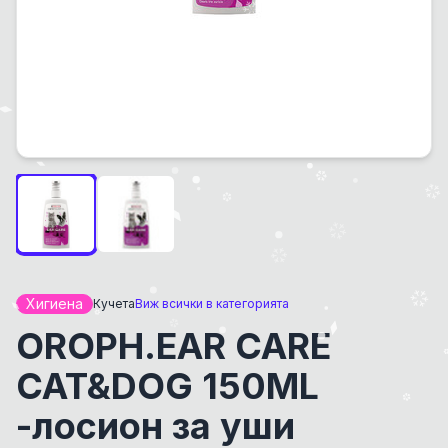
Хигиена
Кучета
Виж всички в категорията
OROPH.EAR CARE
CAT&DOG 150ML
-лосион за уши