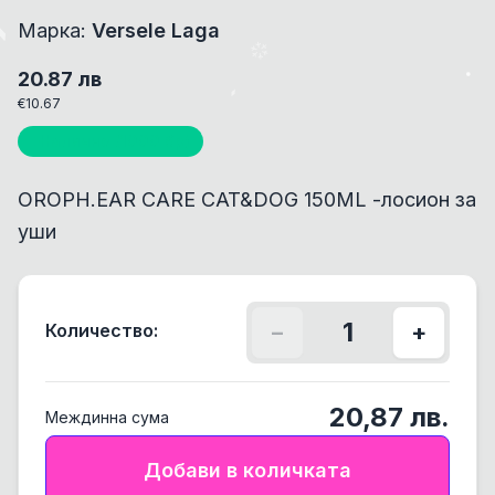
Марка:
Versele Laga
20.87
лв
€
10.67
Налично (
1000
бр)
OROPH.EAR CARE CAT&DOG 150ML -лосион за
уши
1
Количество:
−
+
20,87
лв.
Междинна сума
Добави в количката