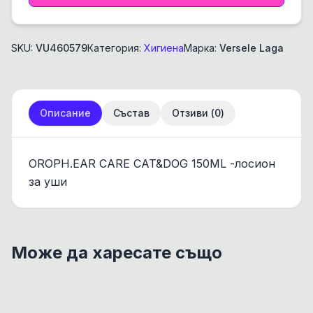
SKU:
VU460579
Категория:
Хигиена
Марка:
Versele Laga
Описание
Състав
Отзиви (
0
)
OROPH.EAR CARE CAT&DOG 150ML -лосион
за уши
Може да харесате също