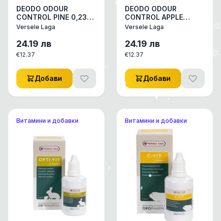
DEODO ODOUR
DEODO ODOUR
CONTROL PINE 0,230
CONTROL APPLE
KG - ДЕОДОРАНТ НА
0,230 KG -
Versele Laga
Versele Laga
ПРАХ ЗА КЛЕТКИ НА
ДЕОДОРАНТ НА ПРАХ
МАЛКИ ЖИВОТНИ -
ЗА КЛЕТКИ НА
24.19
лв
24.19
лв
ГРИЗАЧИ, З
МАЛКИ ЖИВОТНИ -
€
12.37
€
12.37
ГРИЗАЧИ,
Добави
Добави
Витамини и добавки
Витамини и добавки