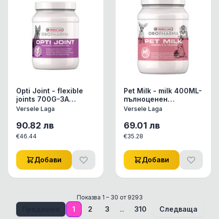
Opti Joint - flexible
Pet Milk - milk 400ML-
joints 700G-ЗА
пълноценен
ГЪВКАВИ СТАВИ И
млекозаместител за
Versele Laga
Versele Laga
ЗДРАВИ ХРУЩЯЛИ
кучета, котки и
порчета
90.82
лв
69.01
лв
€
46.44
€
35.28
Добави
Добави
Показва
1
–
30
от
9293
Предишна
1
2
3
...
310
Следваща