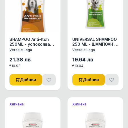
SHAMPOO Anti-Itch
UNIVERSAL SHAMPOO
250ML - успокояващ
250 ML - ШАМПОАН С
шампоан с
РОЗМАРИН ЗА ЧЕСТА
Versele Laga
Versele Laga
естествени
УПОТРЕБА ЗА ОБЕМ И
екстракти и
БЛЯСЪК 250ML.
21.38
лв
19.64
лв
алантоин, успокоява
€
10.93
€
10.04
сърбежа и
хидратира кожата
Добави
Добави
Хигиена
Хигиена