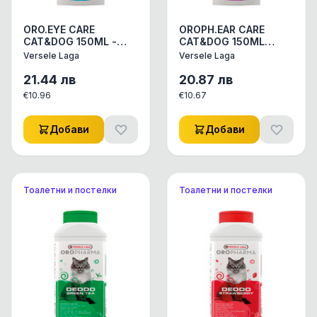
ORO.EYE CARE
OROPH.EAR CARE
CAT&DOG 150ML -
CAT&DOG 150ML
лосион за очи
-лосион за уши
Versele Laga
Versele Laga
21.44
лв
20.87
лв
€
10.96
€
10.67
Добави
Добави
Тоалетни и постелки
Тоалетни и постелки