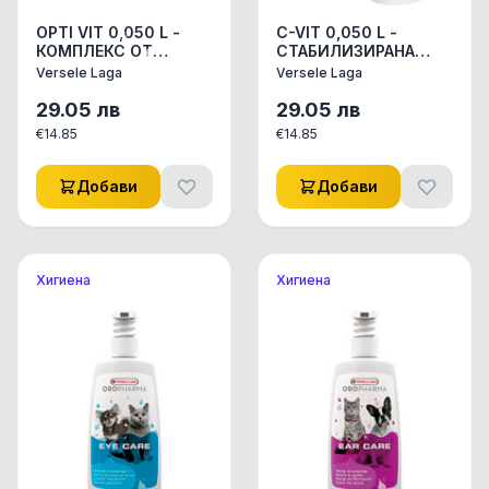
OPTI VIT 0,050 L -
C-VIT 0,050 L -
КОМПЛЕКС ОТ
СТАБИЛИЗИРАНА
ВИТАМИНИ ЗА
ФОРМУЛА НА
Versele Laga
Versele Laga
МАЛКИ ЖИВОТНИ
ВИТАМИН С ЗА
0,050 Л
МОРСКИ СВИНЧЕТА
29.05
лв
29.05
лв
0,050 Л
€
14.85
€
14.85
Добави
Добави
Хигиена
Хигиена