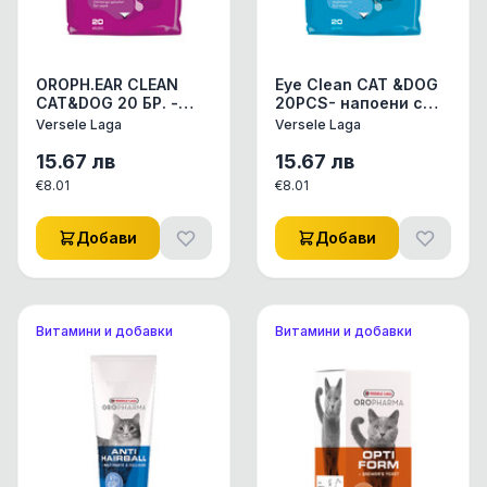
OROPH.EAR CLEAN
Eye Clean CAT &DOG
CAT&DOG 20 БР. -
20PCS- напоени с
напоени с лосион
лосион кърпички за
Versele Laga
Versele Laga
кърпички за
ежедневна грижа за
почистване на ушите
очите на кучето и
15.67
лв
15.67
лв
на кучето и котето
котето
€
8.01
€
8.01
Добави
Добави
Витамини и добавки
Витамини и добавки