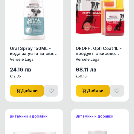
Oral Spray 150ML -
OROPH. Opti Coat 1L -
вода за уста за свеж
продукт с високо
дъх - за кучета
съдържание на
Versele Laga
Versele Laga
сьомгово масло и В-
каротин за лъскава
24.16
лв
98.11
лв
козин
€
12.35
€
50.16
Добави
Добави
Витамини и добавки
Витамини и добавки