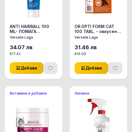
ANTI HAIRBALL 100
OR.OPTI FORM CAT
ML- ПОМАГА
100 TABL. - овкусени
ИЗХВЪРЛЯНЕТО НА
таблетки с бирена
Versele Laga
Versele Laga
КОСМЕНИТЕ ТОПКИ
мая 100 броя
34.07
лв
31.46
лв
€
17.42
€
16.09
Добави
Добави
Витамини и добавки
Хигиена