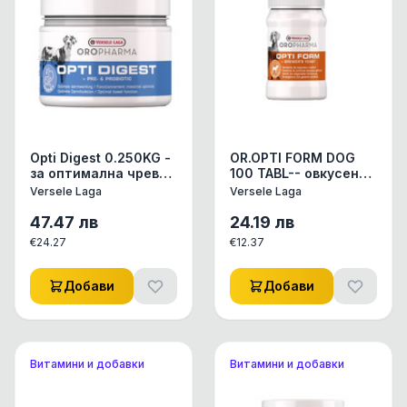
Opti Digest 0.250KG -
OR.OPTI FORM DOG
за оптимална чревна
100 TABL-- овкусени
функция (пре- и
таблетки с бирена
Versele Laga
Versele Laga
пробиотици)
мая 100 броя
47.47
лв
24.19
лв
€
24.27
€
12.37
Добави
Добави
Витамини и добавки
Витамини и добавки