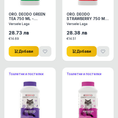
ORO. DEODO GREEN
ORO. DEODO
TEA 750 ML -
STRAWBERRY 750 ML-
дезодорант на прах
дезодорант на прах
Versele Laga
Versele Laga
за котешка тоалетна
за котешка тоалетна
с аромат на зелен
с аромат на ягода
28.73
лв
28.38
лв
чай
€
14.69
€
14.51
Добави
Добави
Тоалетни и постелки
Тоалетни и постелки