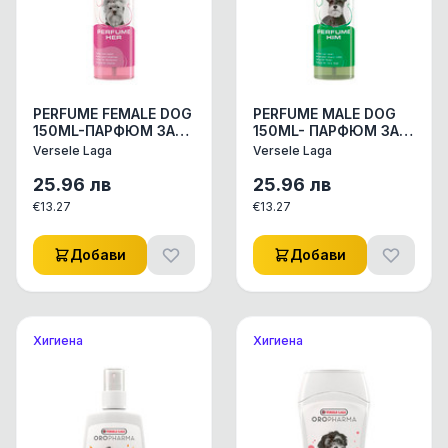
PERFUME FEMALE DOG
PERFUME MALE DOG
150ML-ПАРФЮМ ЗА
150ML- ПАРФЮМ ЗА
НЕЯ ,БЕЗ АЛКОХОЛ
НЕГО,БЕЗ АЛКОХОЛ
Versele Laga
Versele Laga
25.96
лв
25.96
лв
€
13.27
€
13.27
Добави
Добави
Хигиена
Хигиена