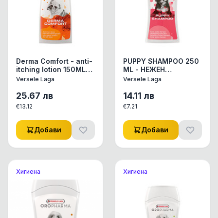
Derma Comfort - anti-
PUPPY SHAMPOO 250
itching lotion 150ML-
ML - НЕЖЕН
успокояващ лосион
ШАМПОАН ЗА МАЛКИ
Versele Laga
Versele Laga
против сърбеж на
КУЧЕНЦА И ЗА
основата на
КУЧЕТА С ЧУВСТВ.
25.67
лв
14.11
лв
алантоин
КОЖА 0,250ML.
€
13.12
€
7.21
Добави
Добави
Хигиена
Хигиена