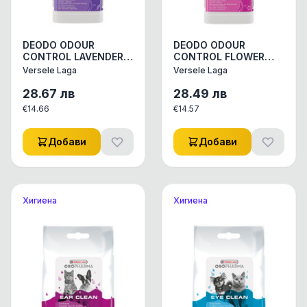
DEODO ODOUR
DEODO ODOUR
CONTROL LAVENDER
CONTROL FLOWER
750ml - ДЕЗОДОРАНТ
750 ml -
Versele Laga
Versele Laga
НА ПРАХ ЗА КОТЕШКА
ДЕЗОДОРАНТ НА
ТОАЛЕТНА С АРОМАТ
ПРАХ ЗА КОТЕШКА
28.67
лв
28.49
лв
НА ЛАВА
ТОАЛЕТНА СЪС СВЕЖ
€
14.66
€
14.57
ЦВЕТЕН АР
Добави
Добави
Хигиена
Хигиена