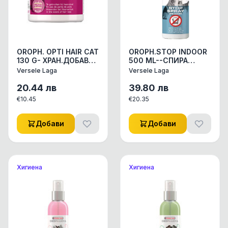
OROPH. OPTI HAIR CAT
OROPH.STOP INDOOR
130 G- ХРАН.ДОБАВКА
500 ML--СПИРА
ЗА КОТКИ ,ЗА
КУЧЕТО И КОТЕТО ОТ
Versele Laga
Versele Laga
ПЕРИОДИТЕ НА
ДОСТЪП ДО
СМЯНА НА КОЗИНАТА
НЕЖЕЛАНИ МЕСТА
20.44
лв
39.80
лв
,ВЪТРЕ
€
10.45
€
20.35
Добави
Добави
Хигиена
Хигиена