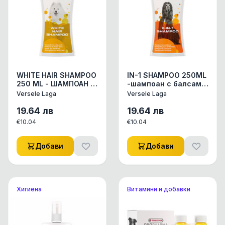
WHITE HAIR SHAMPOO
IN-1 SHAMPOO 250ML
250 ML - ШАМПОАН С
-шампоан с балсам,с
ЛАЙКА И
екстракт от хвощ и
Versele Laga
Versele Laga
РАСТЕНИЕТО
провитамин В5
CENTARIUM
19.64
лв
19.64
лв
ERYTHRAEA, КОЙТО
€
10.04
€
10.04
СЪДЪРЖА СИ
Добави
Добави
Хигиена
Витамини и добавки